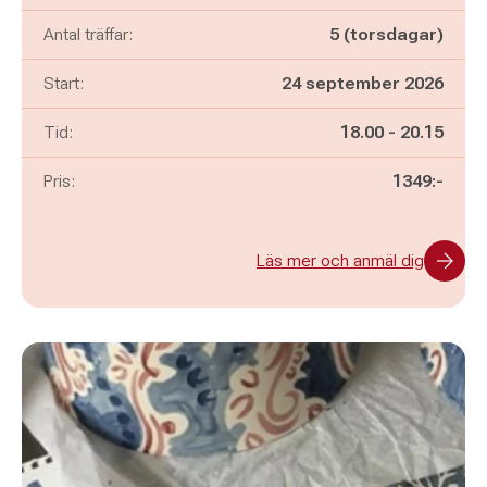
Antal träffar:
5 (torsdagar)
Start:
24 september 2026
Pågår mellan
och
Tid:
18.00
-
20.15
Pris:
1349:-
Läs mer och anmäl dig