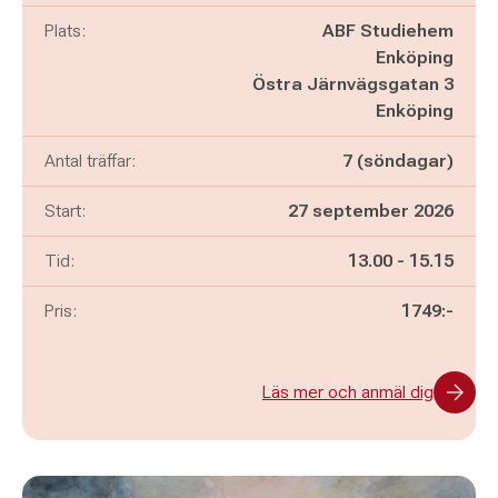
Plats:
ABF Studiehem
Enköping
Östra Järnvägsgatan 3
Enköping
Antal träffar:
7 (söndagar)
Start:
27 september 2026
Pågår mellan
och
Tid:
13.00
-
15.15
Pris:
1749:-
Läs mer och anmäl dig