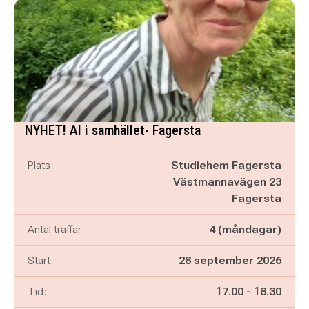
NYHET! AI i samhället- Fagersta
Plats:
Studiehem Fagersta
Västmannavägen 23
Fagersta
Antal träffar:
4 (måndagar)
Start:
28 september 2026
Pågår mellan
och
Tid:
17.00
-
18.30