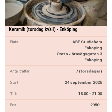
Keramik (torsdag kväll) - Enköping
Plats:
ABF Studiehem
Enköping
Östra Järnvägsgatan 3
Enköping
Antal träffar:
7 (torsdagar)
Start:
24 september 2026
Pågår mellan
och
Tid:
18.00
-
21.00
Pris:
2950:-