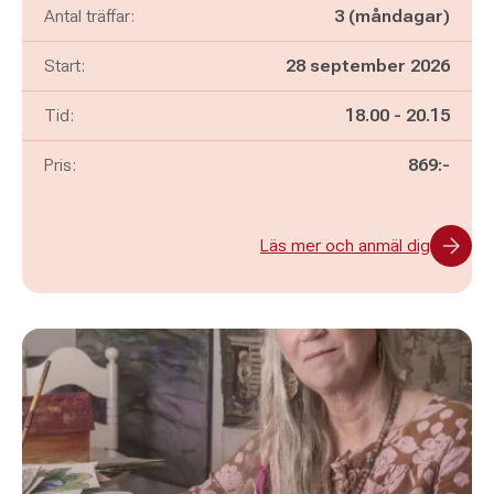
Antal träffar:
3 (måndagar)
Start:
28 september 2026
Pågår mellan
och
Tid:
18.00
-
20.15
Pris:
869:-
Läs mer och anmäl dig