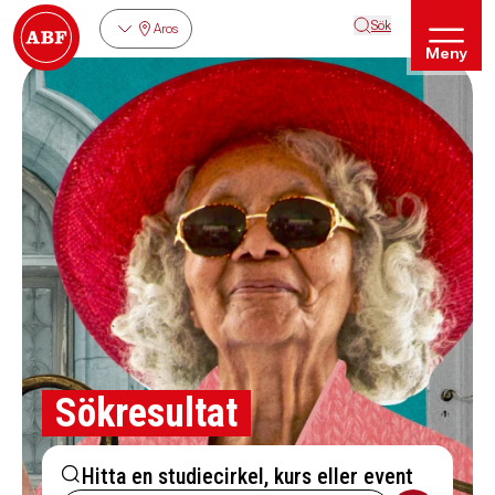
Sök
Aros
Meny
Sökresultat
Hitta en studiecirkel, kurs eller event