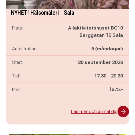
NYHET! Hälsomåleri - Sala
Plats:
Allaktivitetshuset BG10
Berggatan 10 Sala
Antal träffar:
6 (måndagar)
Start:
28 september 2026
Pågår mellan
och
Tid:
17.30
-
20.30
Pris:
1875:-
Läs mer och anmäl dig