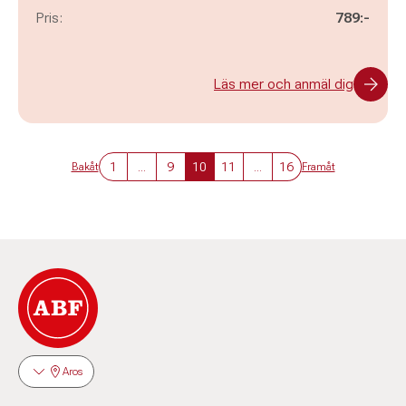
Pris:
789:-
Läs mer och anmäl dig
1
...
9
10
11
...
16
Bakåt
Framåt
Aros