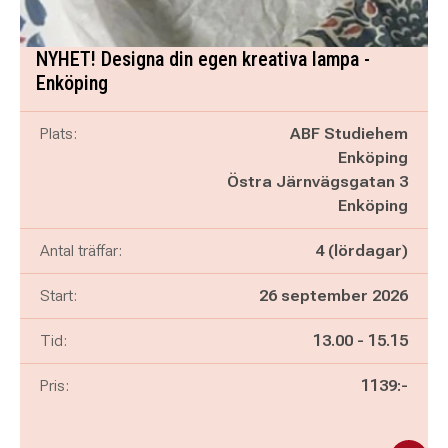
NYHET! Designa din egen kreativa lampa -
Enköping
Plats:
ABF Studiehem
Enköping
Östra Järnvägsgatan 3
Enköping
Antal träffar:
4 (lördagar)
Start:
26 september 2026
Pågår mellan
och
Tid:
13.00
-
15.15
Pris:
1139:-