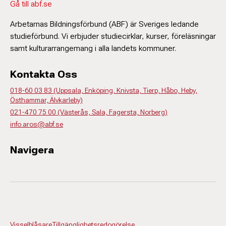
Gå till abf.se
Arbetarnas Bildningsförbund (ABF) är Sveriges ledande
studieförbund. Vi erbjuder studiecirklar, kurser, föreläsningar
samt kulturarrangemang i alla landets kommuner.
Kontakta Oss
018-60 03 83 (Uppsala, Enköping, Knivsta, Tierp, Håbo, Heby,
Östhammar, Älvkarleby)
021-470 75 00 (Västerås, Sala, Fagersta, Norberg)
info.aros@abf.se
Navigera
Visselblåsare
Tillgänglighetsredogörelse