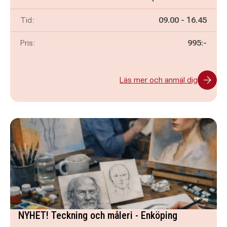
Pågår mellan
och
Tid:
09.00
-
16.45
Pris:
995:-
Läs mer och anmäl dig
NYHET! Teckning och måleri - Enköping