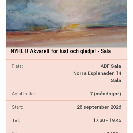
NYHET! Akvarell för lust och glädje! - Sala
Plats:
ABF Sala
Norra Esplanaden 14
Sala
Antal träffar:
7 (måndagar)
Start:
28 september 2026
Pågår mellan
och
Tid:
17.30
-
19.45