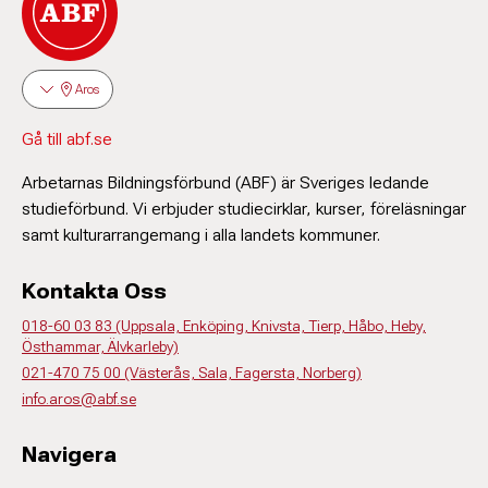
Aros
Gå till abf.se
Arbetarnas Bildningsförbund (ABF) är Sveriges ledande
studieförbund. Vi erbjuder studiecirklar, kurser, föreläsningar
samt kulturarrangemang i alla landets kommuner.
Kontakta Oss
018-60 03 83 (Uppsala, Enköping, Knivsta, Tierp, Håbo, Heby,
Östhammar, Älvkarleby)
021-470 75 00 (Västerås, Sala, Fagersta, Norberg)
info.aros@abf.se
Navigera