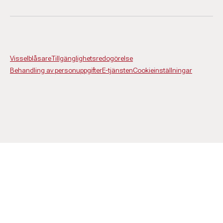
Visselblåsare
Tillgänglighetsredogörelse
Behandling av personuppgifter
E-tjänsten
Cookieinställningar