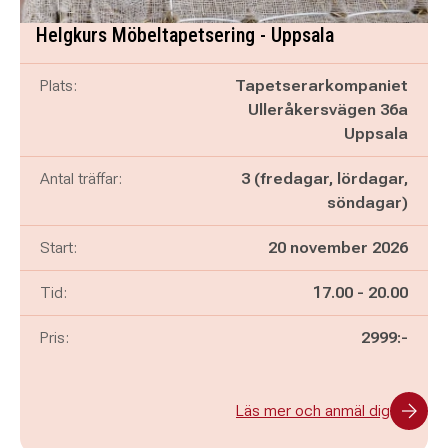
Helgkurs Möbeltapetsering - Uppsala
Plats:
Tapetserarkompaniet
Ulleråkersvägen 36a
Uppsala
Antal träffar:
3 (fredagar, lördagar,
söndagar)
Start:
20 november 2026
Pågår mellan
och
Tid:
17.00
-
20.00
Pris:
2999:-
Läs mer och anmäl dig