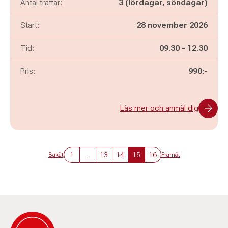
Antal träffar:
3 (lördagar, söndagar)
Start:
28 november 2026
Pågår mellan
och
Tid:
09.30
-
12.30
Pris:
990:-
Läs mer och anmäl dig
1
...
13
14
15
16
Bakåt
Framåt