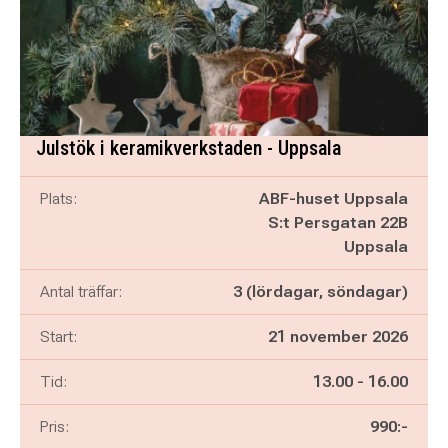
Julstök i keramikverkstaden - Uppsala
Plats:
ABF-huset Uppsala
S:t Persgatan 22B
Uppsala
Antal träffar:
3 (lördagar, söndagar)
Start:
21 november 2026
Pågår mellan
och
Tid:
13.00
-
16.00
Pris:
990:-