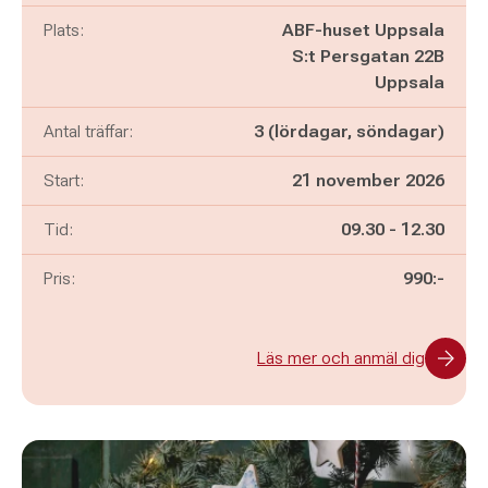
Plats:
ABF-huset Uppsala
S:t Persgatan 22B
Uppsala
Antal träffar:
3 (lördagar, söndagar)
Start:
21 november 2026
Pågår mellan
och
Tid:
09.30
-
12.30
Pris:
990:-
Läs mer och anmäl dig