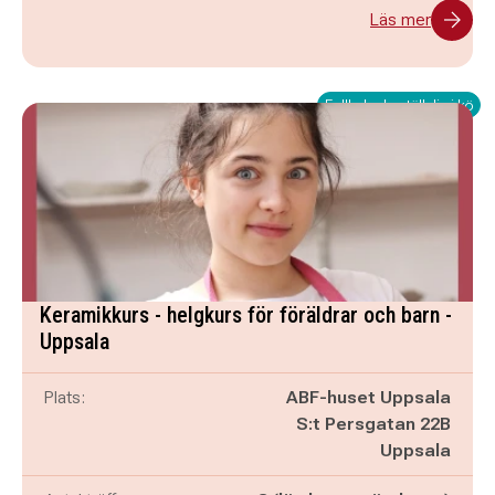
Läs mer
Fullbokad - ställ dig i kö
Keramikkurs - helgkurs för föräldrar och barn -
Uppsala
Plats:
ABF-huset Uppsala
S:t Persgatan 22B
Uppsala