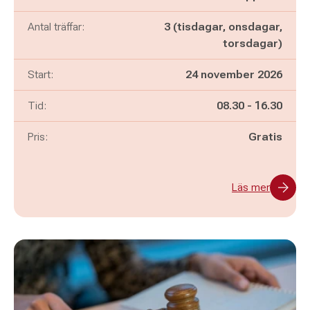
Antal träffar:
3 (tisdagar, onsdagar,
torsdagar)
Start:
24 november 2026
Pågår mellan
och
Tid:
08.30
-
16.30
Pris:
Gratis
Läs mer