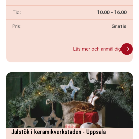
Pågår mellan
och
Tid:
10.00
-
16.00
Pris:
Gratis
Läs mer och anmäl dig
Julstök i keramikverkstaden - Uppsala