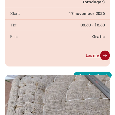
torsdagar)
Start:
17 november 2026
Pågår mellan
och
Tid:
08.30
-
16.30
Pris:
Gratis
Läs mer
Fullbokad - ställ dig i kö