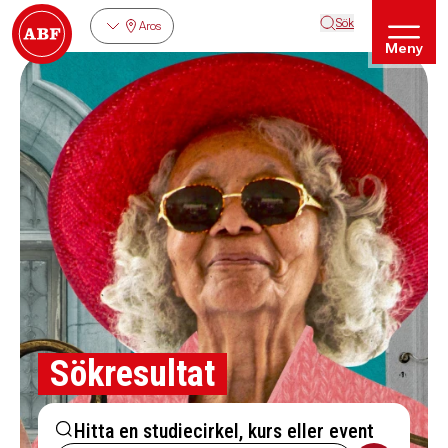
Sök
Aros
Meny
Sökresultat
Hitta en studiecirkel, kurs eller event