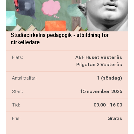
Studiecirkelns pedagogik - utbildning för
cirkelledare
Plats:
ABF Huset Västerås
Pilgatan 2 Västerås
Antal träffar:
1 (söndag)
Start:
15 november 2026
Pågår mellan
och
Tid:
09.00
-
16.00
Pris:
Gratis