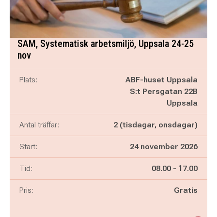
SAM, Systematisk arbetsmiljö, Uppsala 24-25
nov
Plats:
ABF-huset Uppsala
S:t Persgatan 22B
Uppsala
Antal träffar:
2 (tisdagar, onsdagar)
Start:
24 november 2026
Pågår mellan
och
Tid:
08.00
-
17.00
Pris:
Gratis