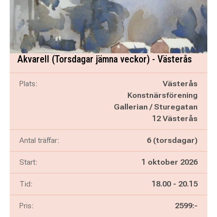
Akvarell (Torsdagar jämna veckor) - Västerås
Plats:
Västerås
Konstnärsförening
Gallerian / Sturegatan
12 Västerås
Antal träffar:
6 (torsdagar)
Start:
1 oktober 2026
Pågår mellan
och
Tid:
18.00
-
20.15
Pris:
2599:-