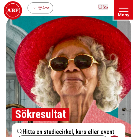
Sök
Aros
Meny
Sökresultat
Hitta en studiecirkel, kurs eller event