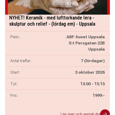
NYHET! Keramik - med lufttorkande lera -
skulptur och relief - (lördag em) - Uppsala
Plats:
ABF-huset Uppsala
S:t Persgatan 22B
Uppsala
Antal träffar:
7 (lördagar)
Start:
3 oktober 2026
Pågår mellan
och
Tid:
13.00
-
15.15
Pris:
1999:-
Läs mer och anmäl dig