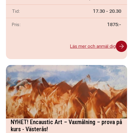
Pågår mellan
och
Tid:
17.30
-
20.30
Pris:
1875:-
Läs mer och anmäl dig
NYHET! Encaustic Art – Vaxmålning – prova på
kurs - Västerås!