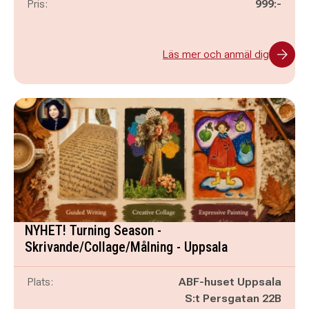
Pris:
999:-
Läs mer och anmäl dig
NYHET! Turning Season -
Skrivande/Collage/Målning - Uppsala
Plats:
ABF-huset Uppsala
S:t Persgatan 22B