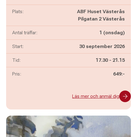
Plats:
ABF Huset Västerås
Pilgatan 2 Västerås
Antal träffar:
1 (onsdag)
Start:
30 september 2026
Pågår mellan
och
Tid:
17.30
-
21.15
Pris:
649:-
Läs mer och anmäl dig