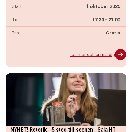
Start:
1 oktober 2026
Pågår mellan
och
Tid:
17.30
-
21.00
Pris:
Gratis
Läs mer och anmäl dig
NYHET! Retorik - 5 steg till scenen - Sala HT