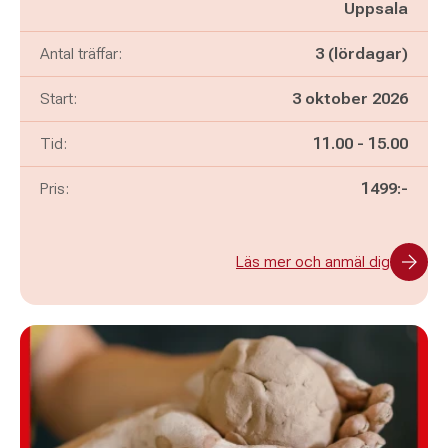
Uppsala
Antal träffar:
3 (lördagar)
Start:
3 oktober 2026
Pågår mellan
och
Tid:
11.00
-
15.00
Pris:
1499:-
Läs mer och anmäl dig