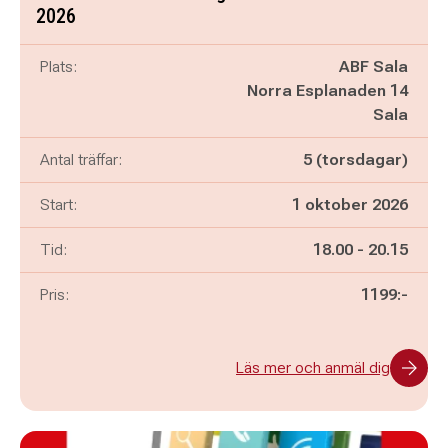
2026
Plats:
ABF Sala
Norra Esplanaden 14
Sala
Antal träffar:
5 (torsdagar)
Start:
1 oktober 2026
Pågår mellan
och
Tid:
18.00
-
20.15
Pris:
1199:-
Läs mer och anmäl dig