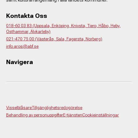
Kontakta Oss
018-60 03 83 (Uppsala, Enköping, Knivsta, Tierp, Håbo, Heby,
Östhammar, Älvkarleby)
021-470 75 00 (Västerås, Sala, Fagersta, Norberg)
info.aros@abf.se
Navigera
Visselblåsare
Tillgänglighetsredogörelse
Behandling av personuppgifter
E-tjänsten
Cookieinställningar