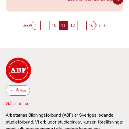
1
...
10
11
12
...
16
Bakåt
Framåt
Aros
Gå till abf.se
Arbetarnas Bildningsförbund (ABF) är Sveriges ledande
studieförbund. Vi erbjuder studiecirklar, kurser, föreläsningar
samt kulturarrangemang i alla landets kommuner.