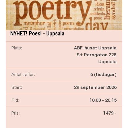
NYHET! Poesi - Uppsala
Plats:
ABF-huset Uppsala
S:t Persgatan 22B
Uppsala
Antal träffar:
6 (tisdagar)
Start:
29 september 2026
Pågår mellan
och
Tid:
18.00
-
20.15
Pris:
1479:-