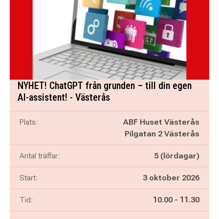
NYHET! ChatGPT från grunden – till din egen
AI-assistent! - Västerås
Plats:
ABF Huset Västerås
Pilgatan 2 Västerås
Antal träffar:
5 (lördagar)
Start:
3 oktober 2026
Pågår mellan
och
Tid:
10.00
-
11.30