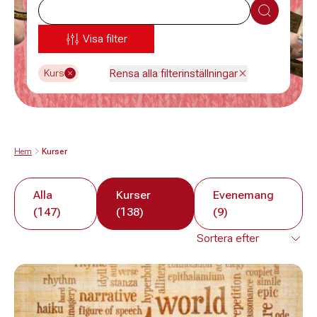
Sök
Visa filter
Rensa alla filterinställningar
Kurs
Hem
Kurser
Alla
Kurser
Evenemang
(147)
(138)
(9)