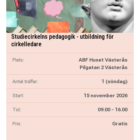
Studiecirkelns pedagogik - utbildning för
cirkelledare
Plats:
ABF Huset Västerås
Pilgatan 2 Västerås
Antal träffar:
1 (söndag)
Start:
15 november 2026
Pågår mellan
och
Tid:
09.00
-
16.00
Pris:
Gratis