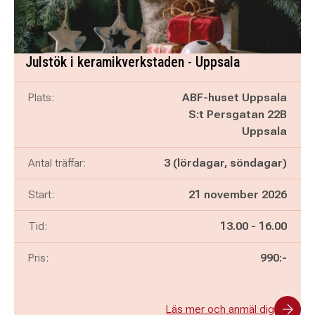
Julstök i keramikverkstaden - Uppsala
Plats:
ABF-huset Uppsala
S:t Persgatan 22B
Uppsala
Antal träffar:
3 (lördagar, söndagar)
Start:
21 november 2026
Pågår mellan
och
Tid:
13.00
-
16.00
Pris:
990:-
Läs mer och anmäl dig