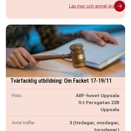
Läs mer och anmäl dig
Tvärfacklig utbildning: Om Facket 17-19/11
Plats:
ABF-huset Uppsala
S:t Persgatan 22B
Uppsala
Antal träffar:
3 (tisdagar, onsdagar,
torsdagar)