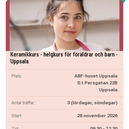
Keramikkurs - helgkurs för föräldrar och barn -
Uppsala
Plats:
ABF-huset Uppsala
S:t Persgatan 22B
Uppsala
Antal träffar:
3 (lördagar, söndagar)
Start:
28 november 2026
Pågår mellan
och
Tid:
09.30
-
12.30