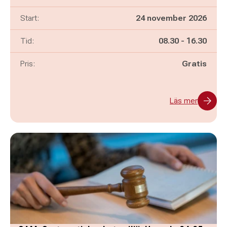
Start:
24 november 2026
Pågår mellan
och
Tid:
08.30
-
16.30
Pris:
Gratis
Läs mer