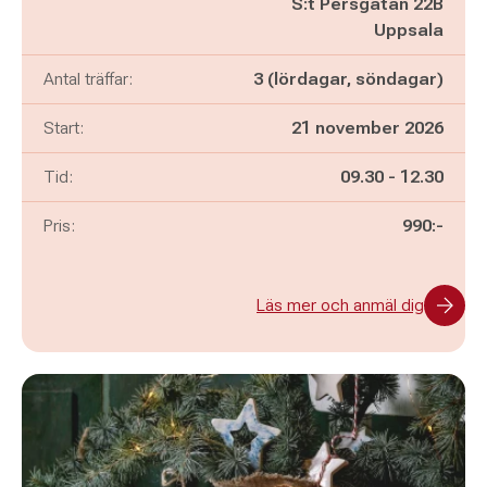
S:t Persgatan 22B
Uppsala
Antal träffar:
3 (lördagar, söndagar)
Start:
21 november 2026
Pågår mellan
och
Tid:
09.30
-
12.30
Pris:
990:-
Läs mer och anmäl dig