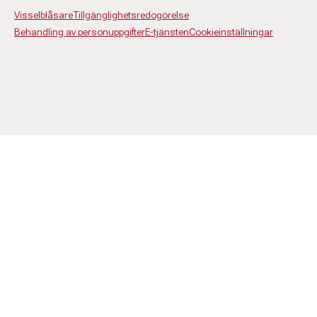
Visselblåsare
Tillgänglighetsredogörelse
Behandling av personuppgifter
E-tjänsten
Cookieinställningar