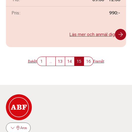
Pris:
990:-
Läs mer och anmäl dig
1
...
13
14
15
16
Bakåt
Framåt
Aros