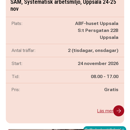
SAM, Systematisk arbetsmiljö, Uppsala 24-25
nov
Plats:
ABF-huset Uppsala
S:t Persgatan 22B
Uppsala
Antal träffar:
2 (tisdagar, onsdagar)
Start:
24 november 2026
Pågår mellan
och
Tid:
08.00
-
17.00
Pris:
Gratis
Läs mer
Fullbokad - ställ dig i kö