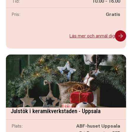
Pågår mellan
och
Tid:
10.00
-
16.00
Pris:
Gratis
Läs mer och anmäl dig
Julstök i keramikverkstaden - Uppsala
Plats:
ABF-huset Uppsala