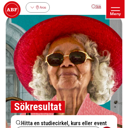
Sök
Aros
Meny
Sökresultat
Hitta en studiecirkel, kurs eller event