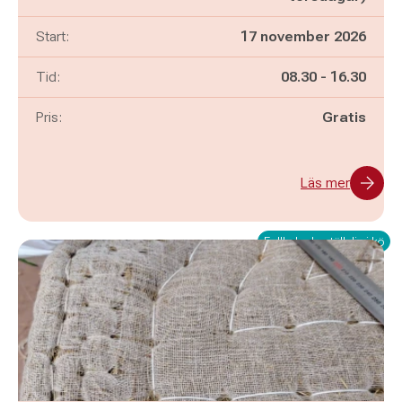
Start:
17 november 2026
Pågår mellan
och
Tid:
08.30
-
16.30
Pris:
Gratis
Läs mer
Fullbokad - ställ dig i kö