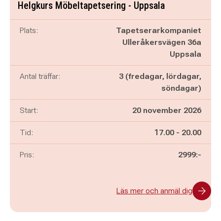
Helgkurs Möbeltapetsering - Uppsala
Plats:
Tapetserarkompaniet
Ulleråkersvägen 36a
Uppsala
Antal träffar:
3 (fredagar, lördagar,
söndagar)
Start:
20 november 2026
Pågår mellan
och
Tid:
17.00
-
20.00
Pris:
2999:-
Läs mer och anmäl dig