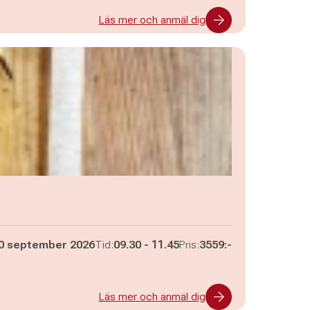
Läs mer och anmäl dig
Pågår mellan
och
0 september 2026
Tid:
09.30
-
11.45
Pris:
3559:-
Läs mer och anmäl dig