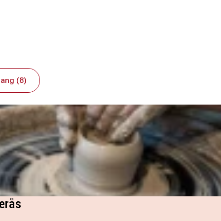
ang (8)
erås