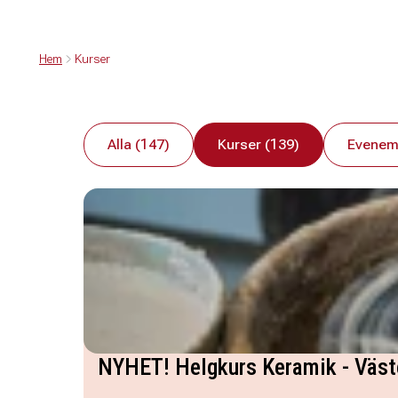
Hem
Kurser
Alla (147)
Kurser (139)
Evenem
NYHET! Helgkurs Keramik - Väst