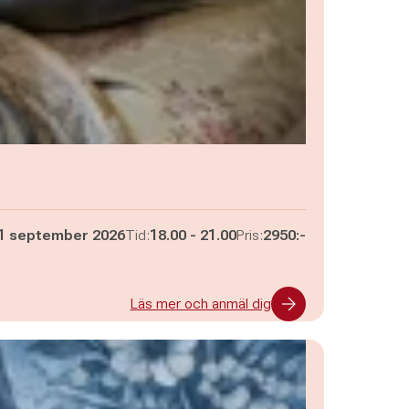
Pågår mellan
och
1 september 2026
Tid:
18.00
-
21.00
Pris:
2950:-
Läs mer och anmäl dig