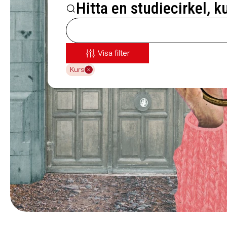
Hitta en studiecirkel, k
Visa filter
Kurs