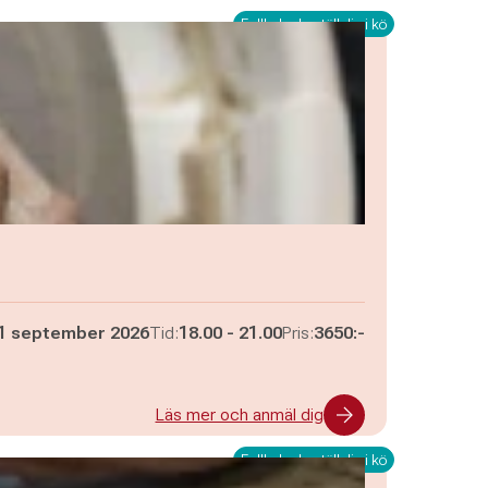
Fullbokad - ställ dig i kö
Pågår mellan
och
1 september 2026
Tid:
18.00
-
21.00
Pris:
3650:-
Läs mer och anmäl dig
Fullbokad - ställ dig i kö