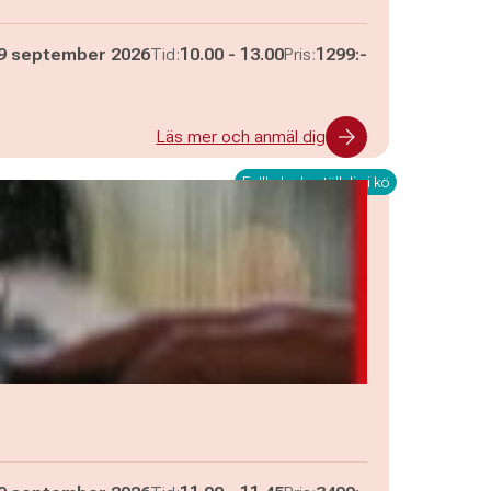
Pågår mellan
och
9 september 2026
Tid:
10.00
-
13.00
Pris:
1299:-
Läs mer och anmäl dig
Fullbokad - ställ dig i kö