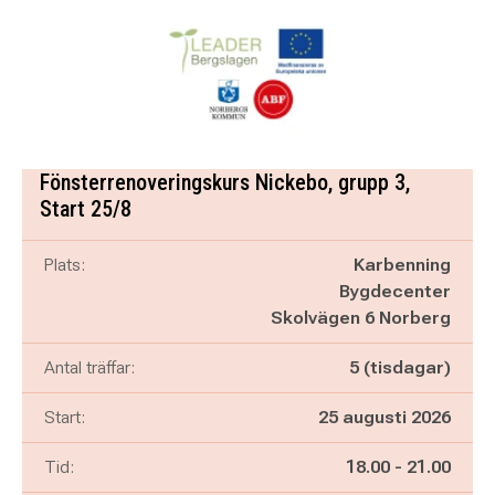
Fönsterrenoveringskurs Nickebo, grupp 3,
Start 25/8
Plats:
Karbenning
Bygdecenter
Skolvägen 6 Norberg
Antal träffar:
5 (tisdagar)
Start:
25 augusti 2026
Pågår mellan
och
Tid:
18.00
-
21.00