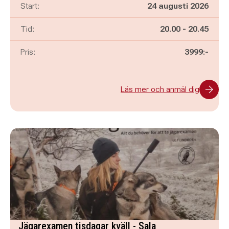
Start:
24 augusti 2026
Pågår mellan
och
Tid:
20.00
-
20.45
Pris:
3999:-
Läs mer och anmäl dig
Jägarexamen tisdagar kväll - Sala