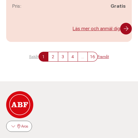
Pris:
Gratis
Läs mer och anmäl dig
1
2
3
4
...
16
Bakåt
Framåt
Aros