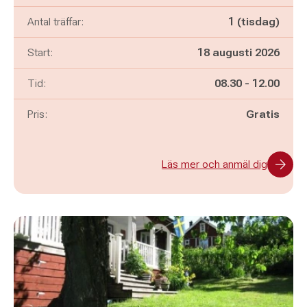
Antal träffar:
1 (tisdag)
Start:
18 augusti 2026
Pågår mellan
och
Tid:
08.30
-
12.00
Pris:
Gratis
Läs mer och anmäl dig