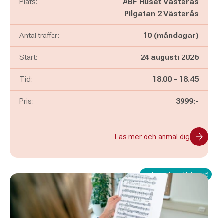
Plats:
ABF Huset Västerås
Pilgatan 2 Västerås
Antal träffar:
10 (måndagar)
Start:
24 augusti 2026
Pågår mellan
och
Tid:
18.00
-
18.45
Pris:
3999:-
Läs mer och anmäl dig
Fullbokad - ställ dig i kö