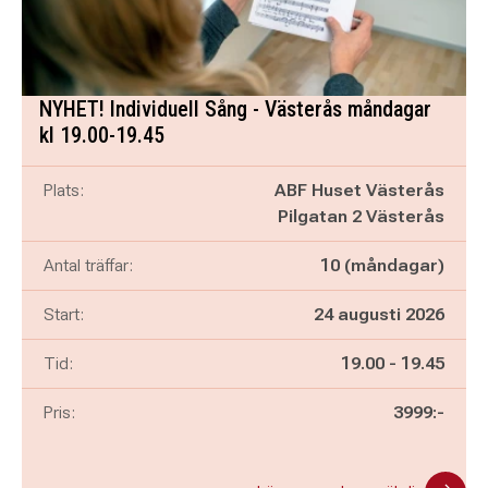
NYHET! Individuell Sång - Västerås måndagar
kl 19.00-19.45
Plats:
ABF Huset Västerås
Pilgatan 2 Västerås
Antal träffar:
10 (måndagar)
Start:
24 augusti 2026
Pågår mellan
och
Tid:
19.00
-
19.45
Pris:
3999:-