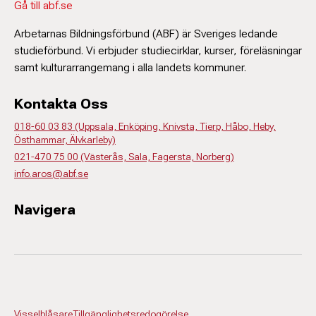
Gå till abf.se
Arbetarnas Bildningsförbund (ABF) är Sveriges ledande
studieförbund. Vi erbjuder studiecirklar, kurser, föreläsningar
samt kulturarrangemang i alla landets kommuner.
Kontakta Oss
018-60 03 83 (Uppsala, Enköping, Knivsta, Tierp, Håbo, Heby,
Östhammar, Älvkarleby)
021-470 75 00 (Västerås, Sala, Fagersta, Norberg)
info.aros@abf.se
Navigera
Visselblåsare
Tillgänglighetsredogörelse