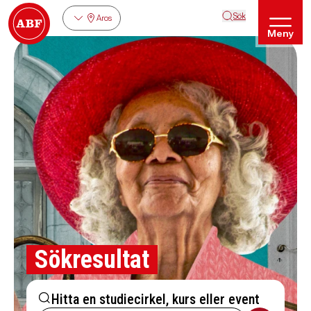
Sök
Aros
Meny
Sökresultat
Hitta en studiecirkel, kurs eller event