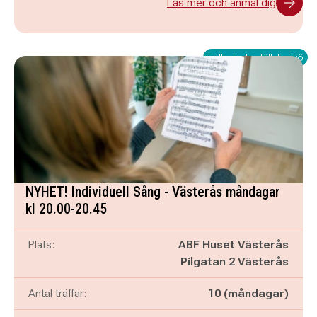
Läs mer och anmäl dig
Fullbokad - ställ dig i kö
NYHET! Individuell Sång - Västerås måndagar
kl 20.00-20.45
Plats:
ABF Huset Västerås
Pilgatan 2 Västerås
Antal träffar:
10 (måndagar)