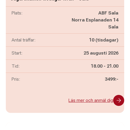
Plats:
ABF Sala
Norra Esplanaden 14
Sala
Antal träffar:
10 (tisdagar)
Start:
25 augusti 2026
Pågår mellan
och
Tid:
18.00
-
21.00
Pris:
3499:-
Läs mer och anmäl dig