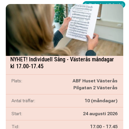
Fullbokad - ställ dig i kö
NYHET! Individuell Sång - Västerås måndagar
kl 17.00-17.45
Plats:
ABF Huset Västerås
Pilgatan 2 Västerås
Antal träffar:
10 (måndagar)
Start:
24 augusti 2026
Pågår mellan
och
Tid:
17.00
-
17.45