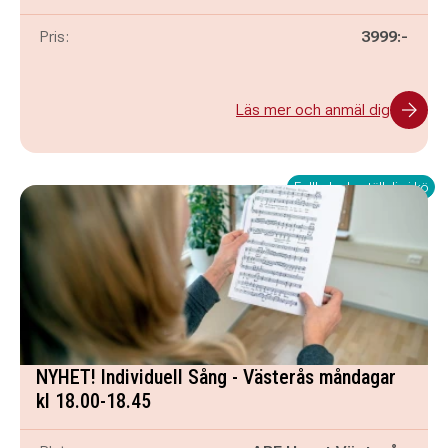
Pris:
3999:-
Läs mer och anmäl dig
Fullbokad - ställ dig i kö
NYHET! Individuell Sång - Västerås måndagar
kl 18.00-18.45