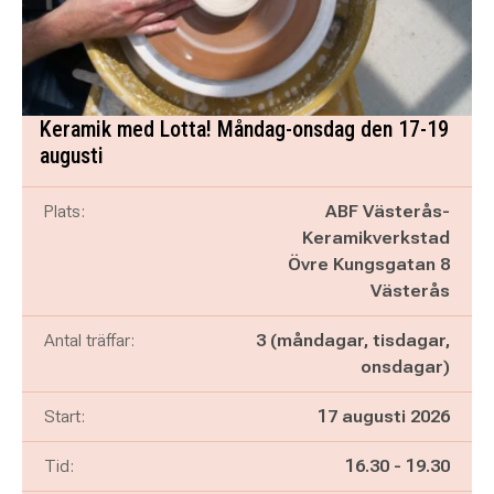
Keramik med Lotta! Måndag-onsdag den 17-19
augusti
Plats:
ABF Västerås-
Keramikverkstad
Övre Kungsgatan 8
Västerås
Antal träffar:
3 (måndagar, tisdagar,
onsdagar)
Start:
17 augusti 2026
Pågår mellan
och
Tid:
16.30
-
19.30