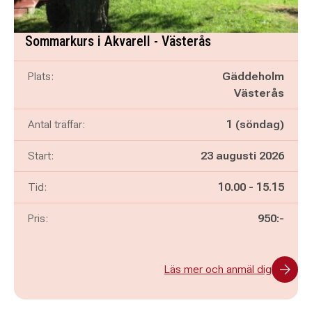
Sommarkurs i Akvarell - Västerås
Plats:
Gäddeholm
Västerås
Antal träffar:
1 (söndag)
Start:
23 augusti 2026
Pågår mellan
och
Tid:
10.00
-
15.15
Pris:
950:-
Läs mer och anmäl dig