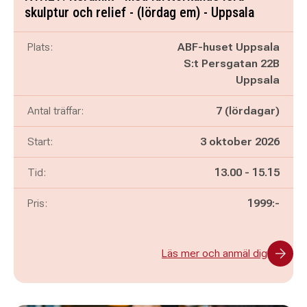
skulptur och relief - (lördag em) - Uppsala
Plats:
ABF-huset Uppsala
S:t Persgatan 22B
Uppsala
Antal träffar:
7 (lördagar)
Start:
3 oktober 2026
Pågår mellan
och
Tid:
13.00
-
15.15
Pris:
1999:-
Läs mer och anmäl dig