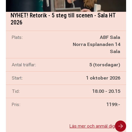
NYHET! Retorik - 5 steg till scenen - Sala HT
2026
Plats:
ABF Sala
Norra Esplanaden 14
Sala
Antal träffar:
5 (torsdagar)
Start:
1 oktober 2026
Pågår mellan
och
Tid:
18.00
-
20.15
Pris:
1199:-
Läs mer och anmäl dig