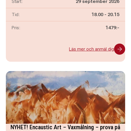
Start:
29 september 2026
Pågår mellan
och
Tid:
18.00
-
20.15
Pris:
1479:-
Läs mer och anmäl dig
NYHET! Encaustic Art – Vaxmålning – prova på