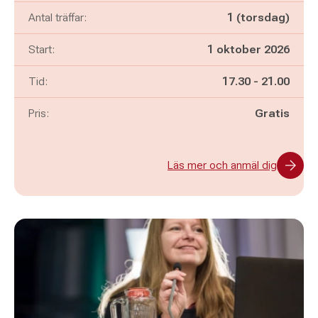
Antal träffar:
1 (torsdag)
Start:
1 oktober 2026
Pågår mellan
och
Tid:
17.30
-
21.00
Pris:
Gratis
Läs mer och anmäl dig