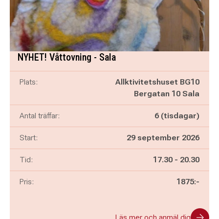
NYHET! Våttovning - Sala
Plats:
Allktivitetshuset BG10
Bergatan 10 Sala
Antal träffar:
6 (tisdagar)
Start:
29 september 2026
Pågår mellan
och
Tid:
17.30
-
20.30
Pris:
1875:-
Läs mer och anmäl dig