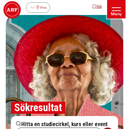
Sök
Aros
Meny
Sökresultat
Hitta en studiecirkel, kurs eller event