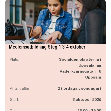
Medlemsutbildning Steg 1 3-4 oktober
Plats:
Socialdemokraterna i
Uppsala län
Väderkvarnsgatan 18
Uppsala
Antal träffar:
2 (lördagar, söndagar)
Start:
3 oktober 2026
Pågår mellan
och
Tid:
10.00
-
16.00