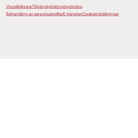
Visselblåsare
Tillgänglighetsredogörelse
Behandling av personuppgifter
E-tjänsten
Cookieinställningar