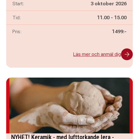
Start:
3 oktober 2026
Pågår mellan
och
Tid:
11.00
-
15.00
Pris:
1499:-
Läs mer och anmäl dig
NYHET! Keramik - med lufttorkande lera -