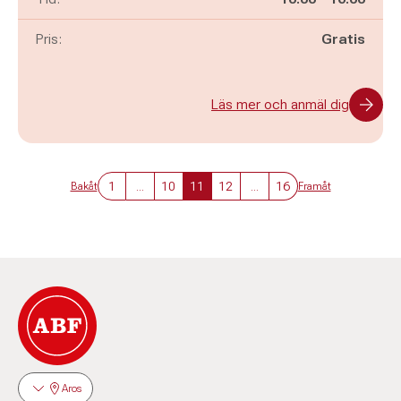
Pris:
Gratis
Läs mer och anmäl dig
1
...
10
11
12
...
16
Bakåt
Framåt
Aros