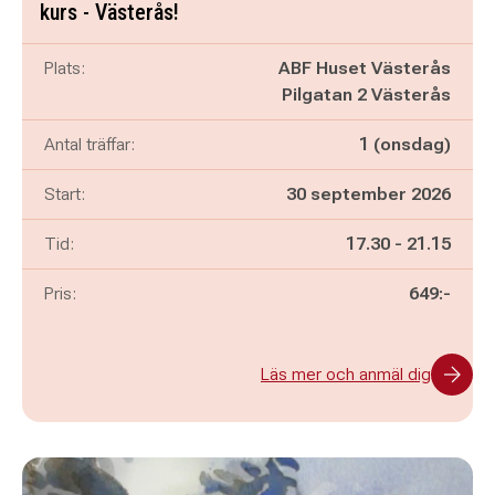
kurs - Västerås!
Plats:
ABF Huset Västerås
Pilgatan 2 Västerås
Antal träffar:
1 (onsdag)
Start:
30 september 2026
Pågår mellan
och
Tid:
17.30
-
21.15
Pris:
649:-
Läs mer och anmäl dig