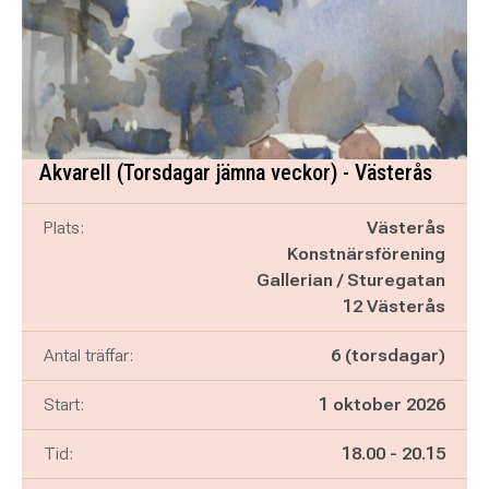
Akvarell (Torsdagar jämna veckor) - Västerås
Plats:
Västerås
Konstnärsförening
Gallerian / Sturegatan
12 Västerås
Antal träffar:
6 (torsdagar)
Start:
1 oktober 2026
Pågår mellan
och
Tid:
18.00
-
20.15