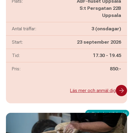
Plats:
ABF-huset Uppsala
S:t Persgatan 22B
Uppsala
Antal träffar:
3 (onsdagar)
Start:
23 september 2026
Pågår mellan
och
Tid:
17.30
-
19.45
Pris:
850:-
Läs mer och anmäl dig
Fullbokad - ställ dig i kö