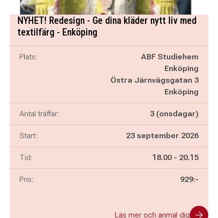
NYHET! Redesign - Ge dina kläder nytt liv med
textilfärg - Enköping
Plats:
ABF Studiehem
Enköping
Östra Järnvägsgatan 3
Enköping
Antal träffar:
3 (onsdagar)
Start:
23 september 2026
Pågår mellan
och
Tid:
18.00
-
20.15
Pris:
929:-
Läs mer och anmäl dig