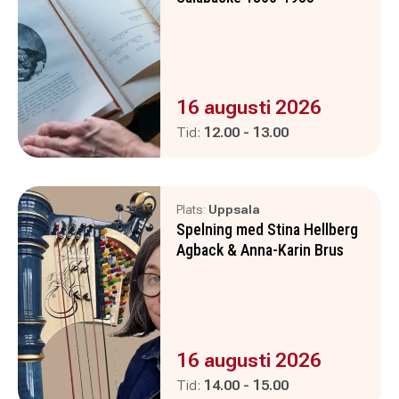
Evenemanget är :
16 augusti 2026
Pågår mellan
och
Tid:
12.00
-
13.00
Plats:
Uppsala
Spelning med Stina Hellberg
Agback & Anna-Karin Brus
Evenemanget är :
16 augusti 2026
Pågår mellan
och
Tid:
14.00
-
15.00