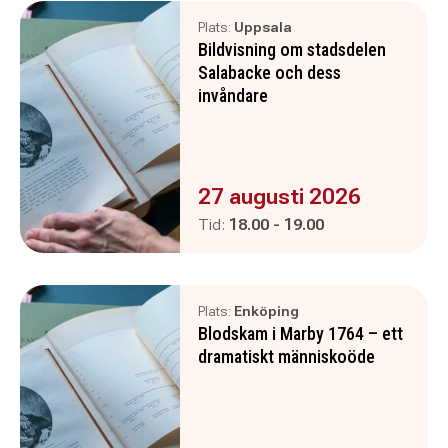
Plats:
Uppsala
Bildvisning om stadsdelen
Salabacke och dess
invåndare
Evenemanget är :
27 augusti 2026
Pågår mellan
och
Tid:
18.00
-
19.00
Plats:
Enköping
Blodskam i Marby 1764 – ett
dramatiskt människoöde