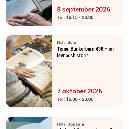
Evenemanget är :
8 september 2026
Pågår mellan
och
Tid:
18.15
-
20.30
Plats:
Sala
Tema: Bunkerbarn 438 – en
levnadshistoria
Evenemanget är :
7 oktober 2026
Pågår mellan
och
Tid:
18.00
-
20.00
Plats:
Uppsala