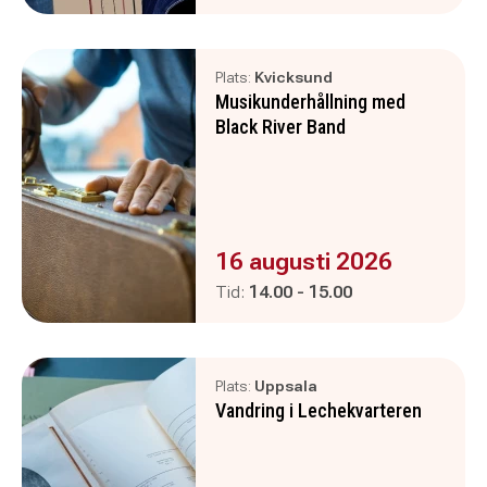
Plats:
Kvicksund
Musikunderhållning med
Black River Band
Evenemanget är :
16 augusti 2026
Pågår mellan
och
Tid:
14.00
-
15.00
Plats:
Uppsala
Vandring i Lechekvarteren