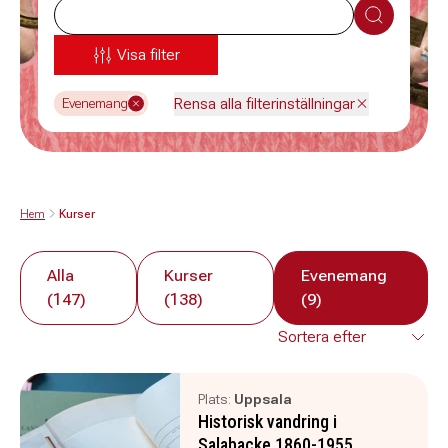
Sök
Visa filter
Rensa alla filterinställningar
Evenemang
Hem
Kurser
Alla
Kurser
Evenemang
(147)
(138)
(9)
Plats:
Uppsala
Historisk vandring i
Salabacke 1860-1955