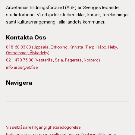
Arbetarnas Bildningsförbund (ABF) är Sveriges ledande
studieförbund. Vi erbjuder studiecirklar, kurser, föreläsningar
samt kulturarrangemang i alla landets kommuner.
Kontakta Oss
018-60 03 83 (Uppsala, Enköping, Knivsta, Tierp, Håbo, Heby,
Östhammar, Älvkarleby)
021-470 75 00 (Västerås, Sala, Fagersta, Norberg)
info.aros@abf.se
Navigera
Visselblåsare
Tillgänglighetsredogörelse
Behandling av personuppgifter
E-tjänsten
Cookieinställningar