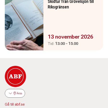
Skidtur från Grövelsjön till
Riksgränsen
Evenemanget är :
13 november 2026
Pågår mellan
och
Tid:
13.00
-
15.00
Aros
Gå till abf.se