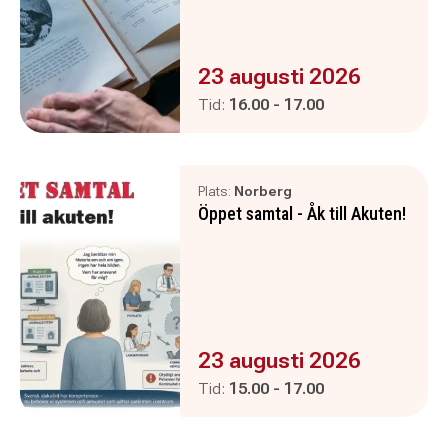
Evenemanget är :
23 augusti 2026
Pågår mellan
och
Tid:
16.00
-
17.00
Plats:
Norberg
Öppet samtal - Åk till Akuten!
Evenemanget är :
23 augusti 2026
Pågår mellan
och
Tid:
15.00
-
17.00