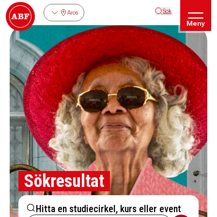
Sök
Aros
Meny
Sökresultat
Hitta en studiecirkel, kurs eller event