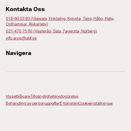
Kontakta Oss
018-60 03 83 (Uppsala, Enköping, Knivsta, Tierp, Håbo, Heby,
Östhammar, Älvkarleby)
021-470 75 00 (Västerås, Sala, Fagersta, Norberg)
info.aros@abf.se
Navigera
Visselblåsare
Tillgänglighetsredogörelse
Behandling av personuppgifter
E-tjänsten
Cookieinställningar