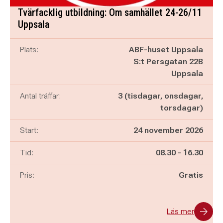
Tvärfacklig utbildning: Om samhället 24-26/11
Uppsala
Plats:
ABF-huset Uppsala
S:t Persgatan 22B
Uppsala
Antal träffar:
3 (tisdagar, onsdagar,
torsdagar)
Start:
24 november 2026
Pågår mellan
och
Tid:
08.30
-
16.30
Pris:
Gratis
Läs mer