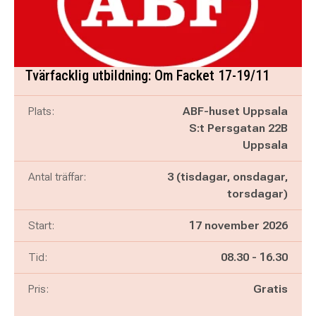
Tvärfacklig utbildning: Om Facket 17-19/11
Plats:
ABF-huset Uppsala
S:t Persgatan 22B
Uppsala
Antal träffar:
3 (tisdagar, onsdagar,
torsdagar)
Start:
17 november 2026
Pågår mellan
och
Tid:
08.30
-
16.30
Pris:
Gratis