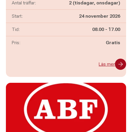
Antal träffar:
2 (tisdagar, onsdagar)
Start:
24 november 2026
Pågår mellan
och
Tid:
08.00
-
17.00
Pris:
Gratis
Läs mer