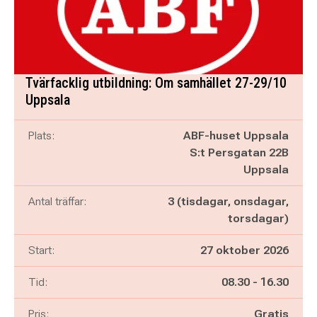
Tvärfacklig utbildning: Om samhället 27-29/10
Uppsala
Plats:
ABF-huset Uppsala
S:t Persgatan 22B
Uppsala
Antal träffar:
3 (tisdagar, onsdagar,
torsdagar)
Start:
27 oktober 2026
Pågår mellan
och
Tid:
08.30
-
16.30
Pris:
Gratis