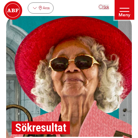
Sök
Aros
Meny
Sökresultat