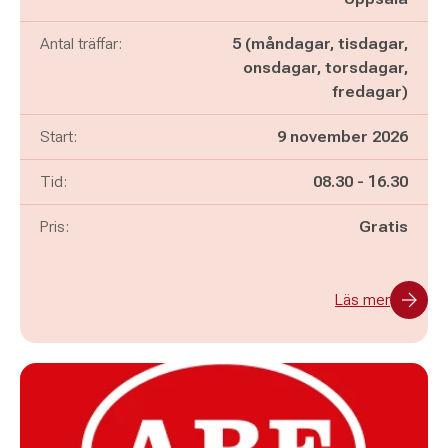
Antal träffar:
5 (måndagar, tisdagar,
onsdagar, torsdagar,
fredagar)
Start:
9 november 2026
Pågår mellan
och
Tid:
08.30
-
16.30
Pris:
Gratis
Läs mer