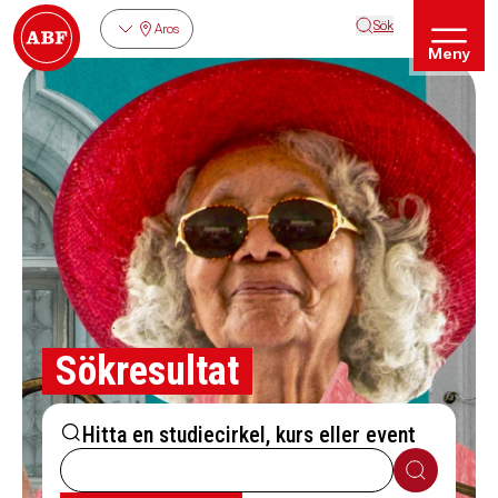
Sök
Aros
Meny
Sökresultat
Hitta en studiecirkel, kurs eller event
Sök