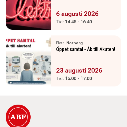
Evenemanget är :
6 augusti 2026
Pågår mellan
och
Tid:
14.45
-
16.40
Plats:
Norberg
Öppet samtal - Åk till Akuten!
Evenemanget är :
23 augusti 2026
Pågår mellan
och
Tid:
15.00
-
17.00