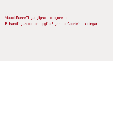
Visselblåsare
Tillgänglighetsredogörelse
Behandling av personuppgifter
E-tjänsten
Cookieinställningar