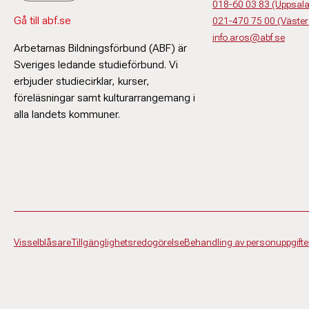
018-60 03 83 (Uppsala,
Gå till abf.se
021-470 75 00 (Väster
info.aros@abf.se
Arbetarnas Bildningsförbund (ABF) är
Sveriges ledande studieförbund. Vi
erbjuder studiecirklar, kurser,
föreläsningar samt kulturarrangemang i
alla landets kommuner.
Visselblåsare
Tillgänglighetsredogörelse
Behandling av personuppgifte