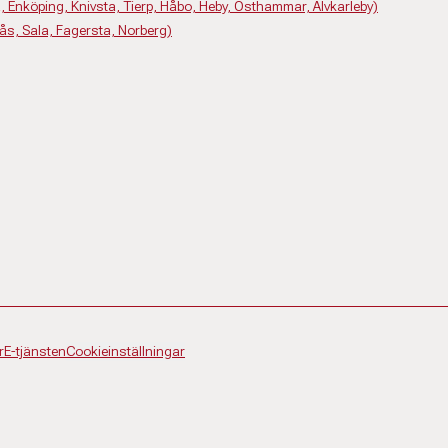
 Enköping, Knivsta, Tierp, Håbo, Heby, Östhammar, Älvkarleby)
ås, Sala, Fagersta, Norberg)
r
E-tjänsten
Cookieinställningar