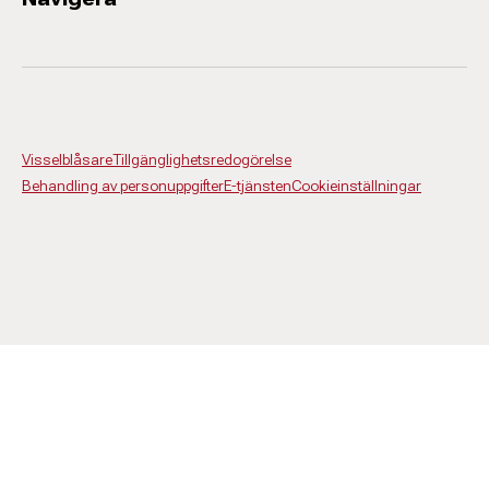
Visselblåsare
Tillgänglighetsredogörelse
Behandling av personuppgifter
E-tjänsten
Cookieinställningar