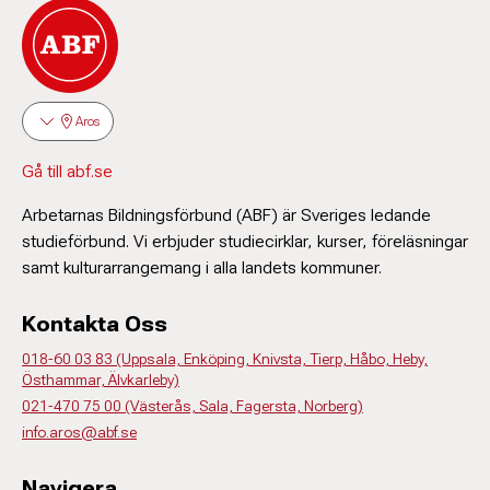
Aros
Gå till abf.se
Arbetarnas Bildningsförbund (ABF) är Sveriges ledande
studieförbund. Vi erbjuder studiecirklar, kurser, föreläsningar
samt kulturarrangemang i alla landets kommuner.
Kontakta Oss
018-60 03 83 (Uppsala, Enköping, Knivsta, Tierp, Håbo, Heby,
Östhammar, Älvkarleby)
021-470 75 00 (Västerås, Sala, Fagersta, Norberg)
info.aros@abf.se
Navigera