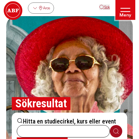
Sök
Aros
Meny
Sökresultat
Hitta en studiecirkel, kurs eller event
Sök