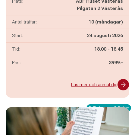
Plats:
ABF Huset Västerås
Pilgatan 2 Västerås
Antal träffar:
10 (måndagar)
Start:
24 augusti 2026
Pågår mellan
och
Tid:
18.00
-
18.45
Pris:
3999:-
Läs mer och anmäl dig
Fullbokad - ställ dig i kö