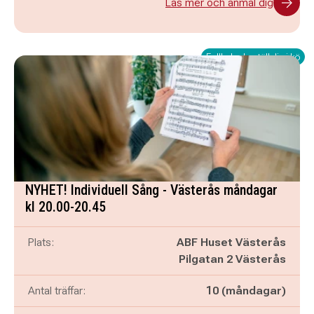
Läs mer och anmäl dig
Fullbokad - ställ dig i kö
NYHET! Individuell Sång - Västerås måndagar
kl 20.00-20.45
Plats:
ABF Huset Västerås
Pilgatan 2 Västerås
Antal träffar:
10 (måndagar)