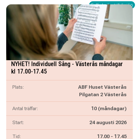
Fullbokad - ställ dig i kö
NYHET! Individuell Sång - Västerås måndagar
kl 17.00-17.45
Plats:
ABF Huset Västerås
Pilgatan 2 Västerås
Antal träffar:
10 (måndagar)
Start:
24 augusti 2026
Pågår mellan
och
Tid:
17.00
-
17.45