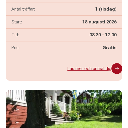
Antal träffar:
1 (tisdag)
Start:
18 augusti 2026
Pågår mellan
och
Tid:
08.30
-
12.00
Pris:
Gratis
Läs mer och anmäl dig