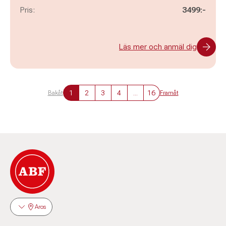
Pris:
3499:-
Läs mer och anmäl dig
1
2
3
4
...
16
Bakåt
Framåt
Aros