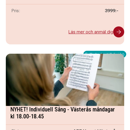
Pris:
3999:-
Läs mer och anmäl dig
Fullbokad - ställ dig i kö
NYHET! Individuell Sång - Västerås måndagar
kl 18.00-18.45