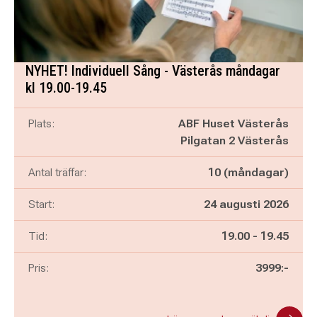
NYHET! Individuell Sång - Västerås måndagar
kl 19.00-19.45
Plats:
ABF Huset Västerås
Pilgatan 2 Västerås
Antal träffar:
10 (måndagar)
Start:
24 augusti 2026
Pågår mellan
och
Tid:
19.00
-
19.45
Pris:
3999:-