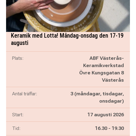
Keramik med Lotta! Måndag-onsdag den 17-19
augusti
Plats:
ABF Västerås-
Keramikverkstad
Övre Kungsgatan 8
Västerås
Antal träffar:
3 (måndagar, tisdagar,
onsdagar)
Start:
17 augusti 2026
Pågår mellan
och
Tid:
16.30
-
19.30