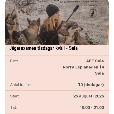
Jägarexamen tisdagar kväll - Sala
Plats:
ABF Sala
Norra Esplanaden 14
Sala
Antal träffar:
10 (tisdagar)
Start:
25 augusti 2026
Pågår mellan
och
Tid:
18.00
-
21.00