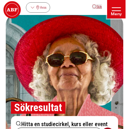
Sök
Aros
Meny
Sökresultat
Hitta en studiecirkel, kurs eller event