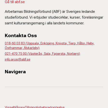
Gå till abf.se
Arbetarnas Bildningsförbund (ABF) är Sveriges ledande
studieförbund. Vi erbjuder studiecirklar, kurser, föreläsningar
samt kulturarrangemang i alla landets kommuner.
Kontakta Oss
018-60 03 83 (Uppsala, Enköping, Knivsta, Tierp, Håbo, Heby,
Östhammar, Älvkarleby)
021-470 75 00 (Västerås, Sala, Fagersta, Norberg)
info.aros@abf.se
Navigera
Visselblåsare
Tillgänglighetsredogörelse