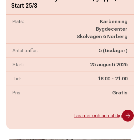
Start 25/8
Plats:
Karbenning
Bygdecenter
Skolvägen 6 Norberg
Antal träffar:
5 (tisdagar)
Start:
25 augusti 2026
Pågår mellan
och
Tid:
18.00
-
21.00
Pris:
Gratis
Läs mer och anmäl dig