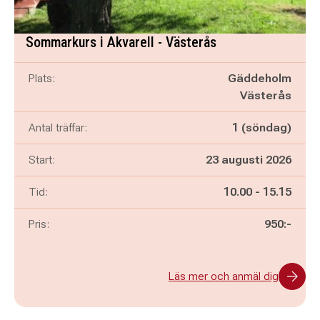
Sommarkurs i Akvarell - Västerås
Plats:
Gäddeholm
Västerås
Antal träffar:
1 (söndag)
Start:
23 augusti 2026
Pågår mellan
och
Tid:
10.00
-
15.15
Pris:
950:-
Läs mer och anmäl dig