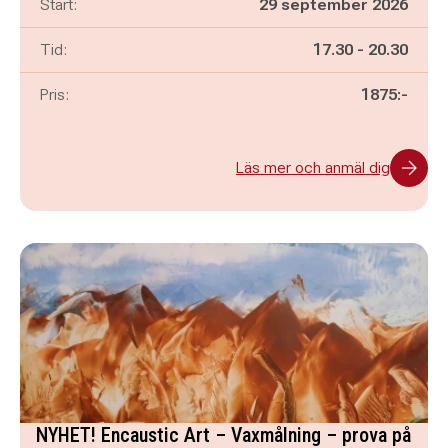
Start:
29 september 2026
Pågår mellan
och
Tid:
17.30
-
20.30
Pris:
1875:-
Läs mer och anmäl dig
NYHET! Encaustic Art – Vaxmålning – prova på