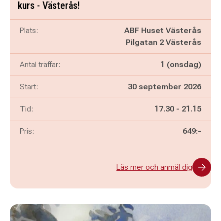
kurs - Västerås!
Plats:
ABF Huset Västerås
Pilgatan 2 Västerås
Antal träffar:
1 (onsdag)
Start:
30 september 2026
Pågår mellan
och
Tid:
17.30
-
21.15
Pris:
649:-
Läs mer och anmäl dig