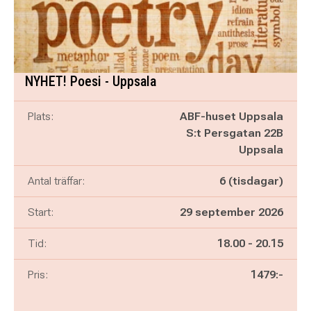
NYHET! Poesi - Uppsala
Plats:
ABF-huset Uppsala
S:t Persgatan 22B
Uppsala
Antal träffar:
6 (tisdagar)
Start:
29 september 2026
Pågår mellan
och
Tid:
18.00
-
20.15
Pris:
1479:-