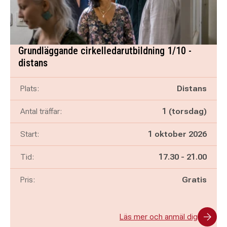
Grundläggande cirkelledarutbildning 1/10 -
distans
Plats:
Distans
Antal träffar:
1 (torsdag)
Start:
1 oktober 2026
Pågår mellan
och
Tid:
17.30
-
21.00
Pris:
Gratis
Läs mer och anmäl dig