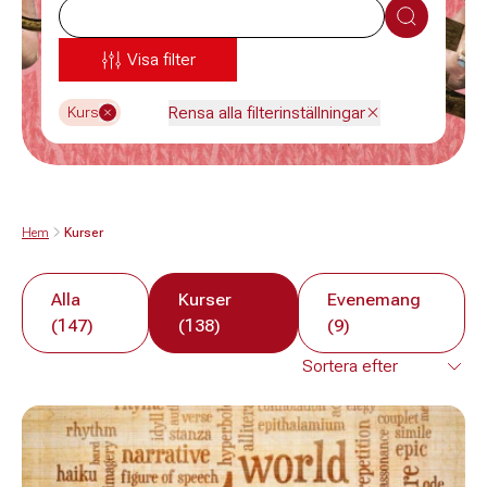
Sök
Visa filter
Rensa alla filterinställningar
Kurs
Hem
Kurser
Alla
Kurser
Evenemang
(147)
(138)
(9)