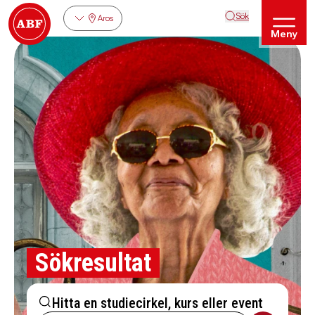
Sök
Aros
Meny
Sökresultat
Hitta en studiecirkel, kurs eller event