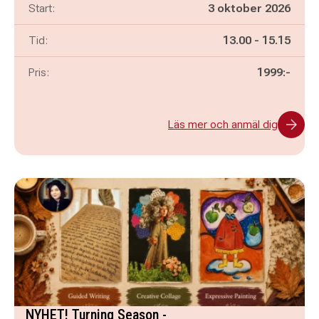
Start:
3 oktober 2026
Pågår mellan
och
Tid:
13.00
-
15.15
Pris:
1999:-
Läs mer och anmäl dig
NYHET! Turning Season -