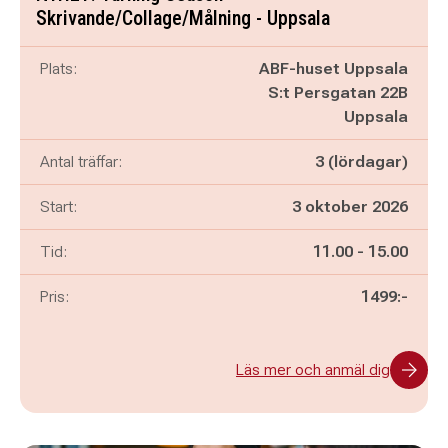
Skrivande/Collage/Målning - Uppsala
Plats:
ABF-huset Uppsala
S:t Persgatan 22B
Uppsala
Antal träffar:
3 (lördagar)
Start:
3 oktober 2026
Pågår mellan
och
Tid:
11.00
-
15.00
Pris:
1499:-
Läs mer och anmäl dig