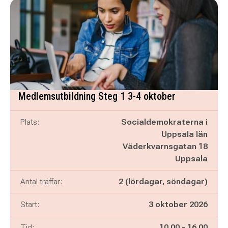
Medlemsutbildning Steg 1 3-4 oktober
Plats:
Socialdemokraterna i
Uppsala län
Väderkvarnsgatan 18
Uppsala
Antal träffar:
2 (lördagar, söndagar)
Start:
3 oktober 2026
Pågår mellan
och
Tid:
10.00
-
16.00