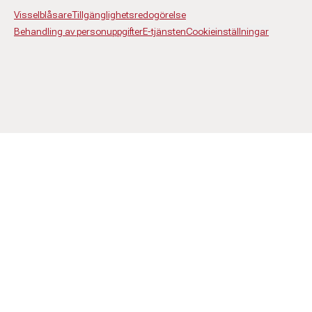
Visselblåsare
Tillgänglighetsredogörelse
Behandling av personuppgifter
E-tjänsten
Cookieinställningar