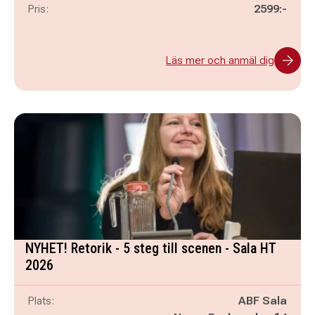
Pris:
2599:-
Läs mer och anmäl dig
NYHET! Retorik - 5 steg till scenen - Sala HT
2026
Plats:
ABF Sala