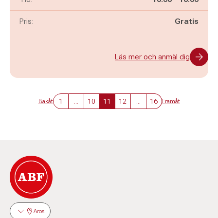
Pris:
Gratis
Läs mer och anmäl dig
1
...
10
11
12
...
16
Bakåt
Framåt
Aros