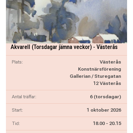
Akvarell (Torsdagar jämna veckor) - Västerås
Plats:
Västerås
Konstnärsförening
Gallerian / Sturegatan
12 Västerås
Antal träffar:
6 (torsdagar)
Start:
1 oktober 2026
Pågår mellan
och
Tid:
18.00
-
20.15