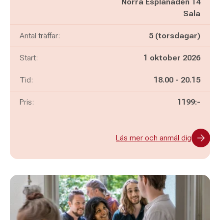
Norra Esplanaden 14
Sala
Antal träffar:
5 (torsdagar)
Start:
1 oktober 2026
Pågår mellan
och
Tid:
18.00
-
20.15
Pris:
1199:-
Läs mer och anmäl dig