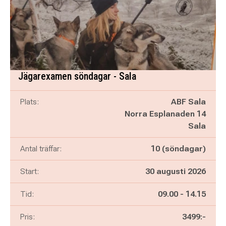
Jägarexamen söndagar - Sala
Plats:
ABF Sala
Norra Esplanaden 14
Sala
Antal träffar:
10 (söndagar)
Start:
30 augusti 2026
Pågår mellan
och
Tid:
09.00
-
14.15
Pris:
3499:-