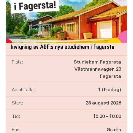
Invigning av ABF:s nya studiehem i Fagersta
Plats:
Studiehem Fagersta
Västmannavägen 23
Fagersta
Antal träffar:
1 (fredag)
Start:
28 augusti 2026
Pågår mellan
och
Tid:
15.00
-
18.00
Pris:
Gratis