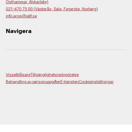
Östhammar, Älvkarleby)
021-470 75 00 (Västerås, Sala, Fagersta, Norberg)
info.aros@abf.se
Navigera
Visselblåsare
Tillgänglighetsredogörelse
Behandling av personuppgifter
E-tjänsten
Cookieinställningar