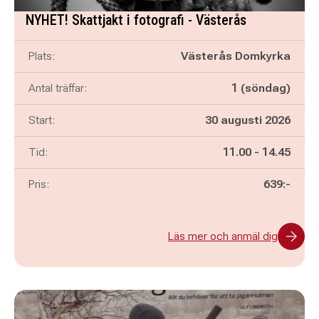
NYHET! Skattjakt i fotografi - Västerås
Plats:
Västerås Domkyrka
Antal träffar:
1 (söndag)
Start:
30 augusti 2026
Pågår mellan
och
Tid:
11.00
-
14.45
Pris:
639:-
Läs mer och anmäl dig