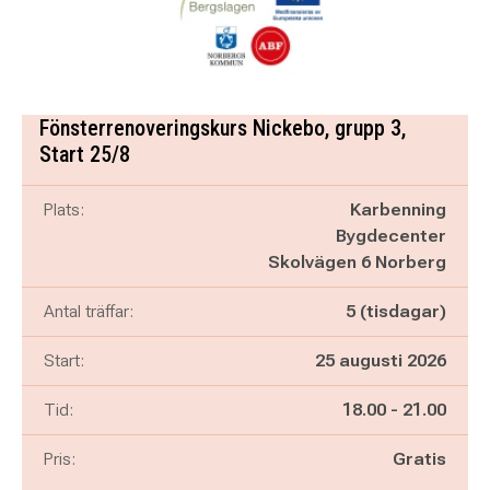
Fönsterrenoveringskurs Nickebo, grupp 3,
Start 25/8
Plats:
Karbenning
Bygdecenter
Skolvägen 6 Norberg
Antal träffar:
5 (tisdagar)
Start:
25 augusti 2026
Pågår mellan
och
Tid:
18.00
-
21.00
Pris:
Gratis