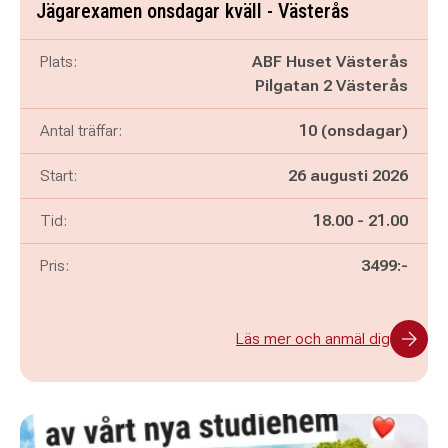
Jägarexamen onsdagar kväll - Västerås
Plats:
ABF Huset Västerås
Pilgatan 2 Västerås
Antal träffar:
10 (onsdagar)
Start:
26 augusti 2026
Pågår mellan
och
Tid:
18.00
-
21.00
Pris:
3499:-
Läs mer och anmäl dig