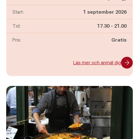
Start:
1 september 2026
Pågår mellan
och
Tid:
17.30
-
21.00
Pris:
Gratis
Läs mer och anmäl dig