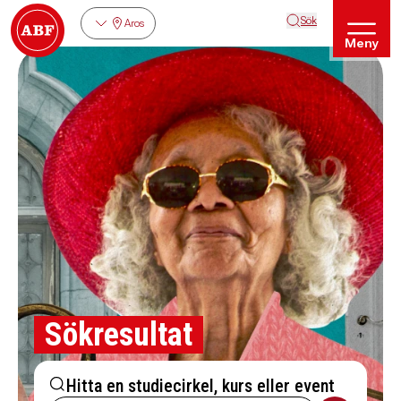
Sök
Aros
Meny
Sökresultat
Hitta en studiecirkel, kurs eller event