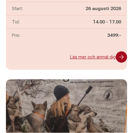
Start:
26 augusti 2026
Pågår mellan
och
Tid:
14.00
-
17.00
Pris:
3499:-
Läs mer och anmäl dig