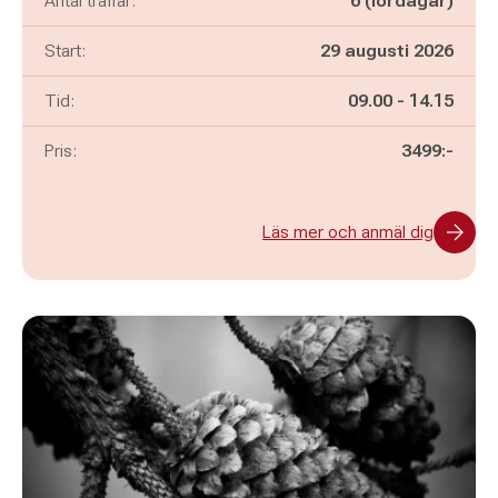
Antal träffar:
6 (lördagar)
Start:
29 augusti 2026
Pågår mellan
och
Tid:
09.00
-
14.15
Pris:
3499:-
Läs mer och anmäl dig