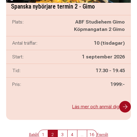
Spanska nybörjare termin 2 - Gimo
Plats:
ABF Studiehem Gimo
Köpmangatan 2 Gimo
Antal träffar:
10 (tisdagar)
Start:
1 september 2026
Pågår mellan
och
Tid:
17.30
-
19.45
Pris:
1999:-
Läs mer och anmäl dig
1
2
3
4
...
16
Bakåt
Framåt