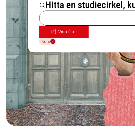
Hitta en studiecirkel, k
Visa filter
Kurs