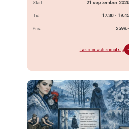
Start:
21 september 202
Pågår mella
och
Tid:
17.30
-
19.4
Pris:
2599:
Läs mer och anmäl dig