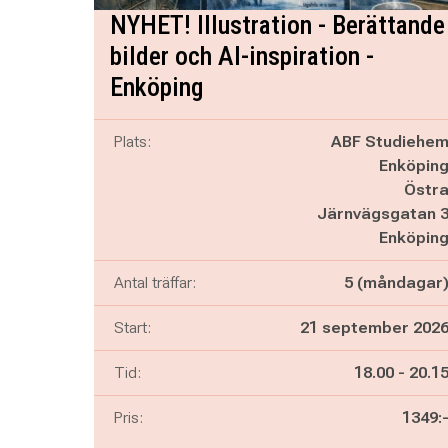
NYHET! Illustration - Berättande
bilder och AI-inspiration -
Enköping
Plats:
ABF Studiehe
Enköpin
Östr
Järnvägsgatan 
Enköpin
Antal träffar:
5 (måndagar
Start:
21 september 202
Pågår mella
och
Tid:
18.00
-
20.1
Pris:
1349: