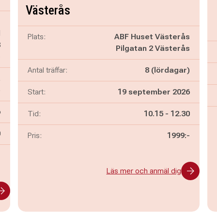
Västerås
-
d
Plats:
ABF Huset Västerås
8
Pilgatan 2 Västerås
s
Antal träffar:
8 (lördagar)
,
)
Start:
19 september 2026
6
Pågår mellan
och
Tid:
10.15
-
12.30
n
0
Pris:
1999:-
-
Läs mer och anmäl dig