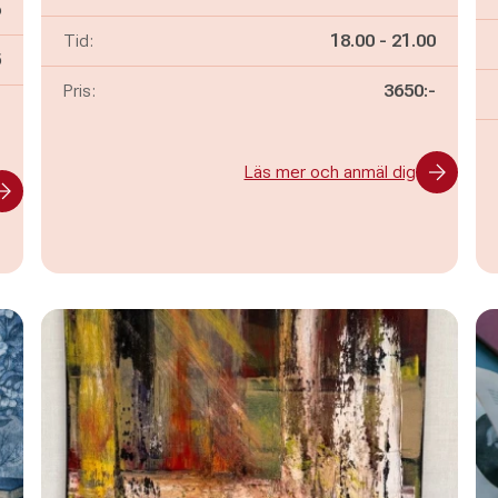
6
Pågår mellan
och
Tid:
18.00
-
21.00
n
5
Pris:
3650:-
-
Läs mer och anmäl dig