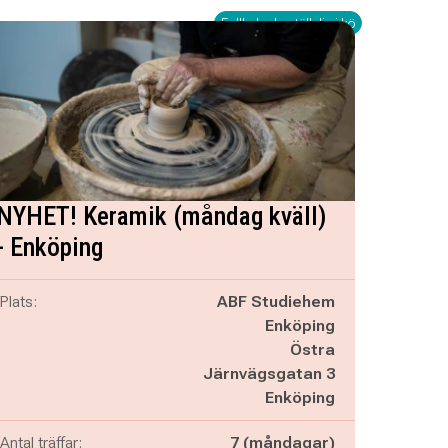
Fullbokad - ställ dig i kö
NYHET! Keramik (måndag kväll)
- Enköping
Plats:
ABF Studiehem
Enköping
Östra
Järnvägsgatan 3
Enköping
Antal träffar:
7 (måndagar)