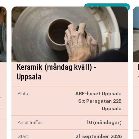
Fullbokad - ställ dig i kö
Keramik (måndag kväll) -
Uppsala
s
g
Plats:
ABF-huset Uppsala
/
S:t Persgatan 22B
2
Uppsala
s
Antal träffar:
10 (måndagar)
)
Start:
21 september 2026