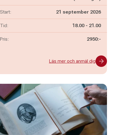
Start:
21 september 2026
Pågår mellan
och
Tid:
18.00
-
21.00
Pris:
2950:-
Läs mer och anmäl dig