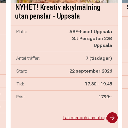
NYHET! Kreativ akrylmålning
utan penslar - Uppsala
Plats:
ABF-huset Uppsala
S:t Persgatan 22B
m
Uppsala
g
a
Antal träffar:
7 (tisdagar)
3
g
Start:
22 september 2026
)
Pågår mellan
och
Tid:
17.30
-
19.45
6
Pris:
1799:-
n
5
Läs mer och anmäl dig
-