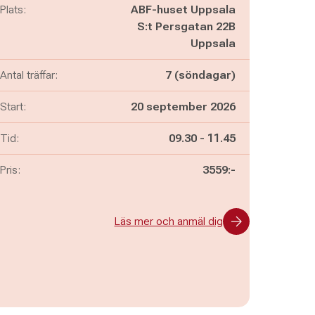
Plats:
ABF-huset Uppsala
S:t Persgatan 22B
Uppsala
Antal träffar:
7 (söndagar)
Start:
20 september 2026
Pågår mellan
och
Tid:
09.30
-
11.45
Pris:
3559:-
Läs mer och anmäl dig