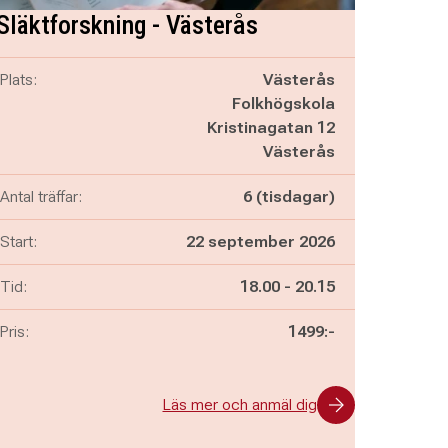
Släktforskning - Västerås
Plats:
Västerås
Folkhögskola
Kristinagatan 12
Västerås
Antal träffar:
6 (tisdagar)
Start:
22 september 2026
Pågår mellan
och
Tid:
18.00
-
20.15
Pris:
1499:-
Läs mer och anmäl dig