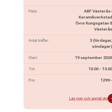
Plats:
ABF Västerås
Keramikverksta
Övre Kungsgatan 
Västerå
Antal träffar:
3 (lördagar
söndagar
Start:
19 september 202
Pågår mella
och
Tid:
10.00
-
13.0
Pris:
1299:
Läs mer och anmäl dig