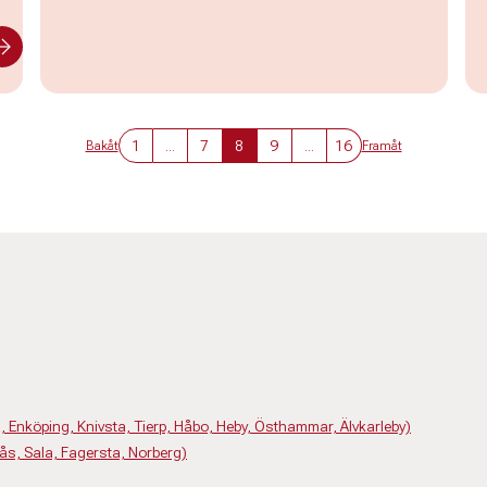
1
...
7
8
9
...
16
Bakåt
Framåt
 Enköping, Knivsta, Tierp, Håbo, Heby, Östhammar, Älvkarleby)
ås, Sala, Fagersta, Norberg)