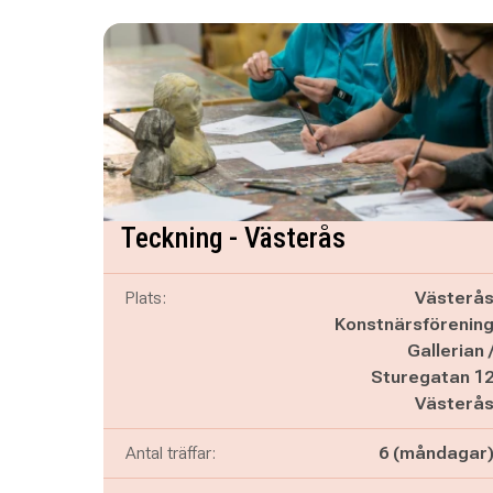
Teckning - Västerås
Plats:
Västerå
Konstnärsförenin
Gallerian 
Sturegatan 1
Västerå
Antal träffar:
6 (måndagar