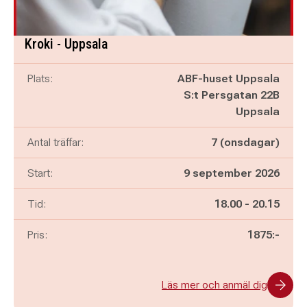
Kroki - Uppsala
Plats:
ABF-huset Uppsala
S:t Persgatan 22B
Uppsala
Antal träffar:
7 (onsdagar)
Start:
9 september 2026
Pågår mellan
och
Tid:
18.00
-
20.15
Pris:
1875:-
Läs mer och anmäl dig