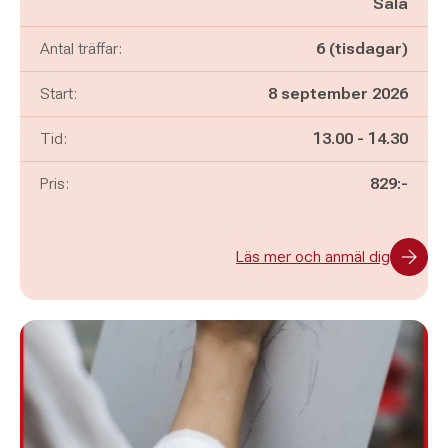
Sala
Antal träffar:
6 (tisdagar)
Start:
8 september 2026
Pågår mellan
och
Tid:
13.00
-
14.30
Pris:
829:-
Läs mer och anmäl dig