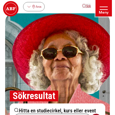
Sök
Aros
Meny
Sökresultat
Hitta en studiecirkel, kurs eller event