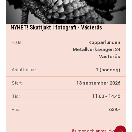
NYHET! Skattjakt i fotografi - Västerås
Plats:
Kopparlunden
Metallverksvägen 24
Västerås
Antal träffar:
1 (söndag)
Start:
13 september 2026
Pågår mellan
och
Tid:
11.00
-
14.45
Pris:
639:-
Läs mer och anmäl dig