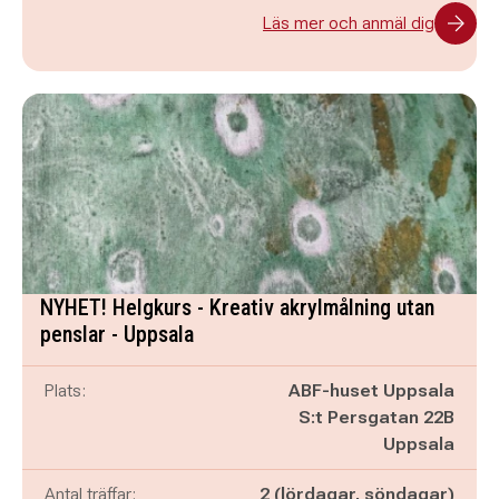
Läs mer och anmäl dig
NYHET! Helgkurs - Kreativ akrylmålning utan
penslar - Uppsala
Plats:
ABF-huset Uppsala
S:t Persgatan 22B
Uppsala
Antal träffar:
2 (lördagar, söndagar)