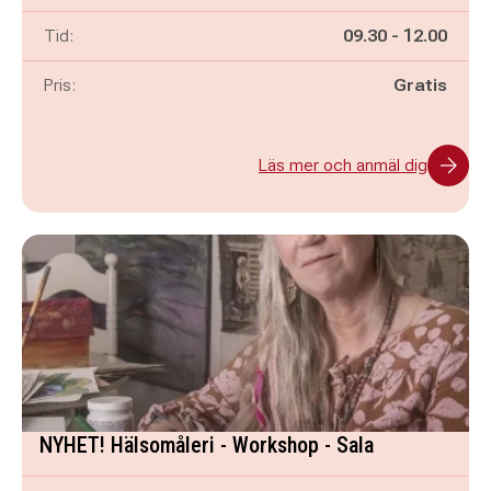
Pågår mellan
och
Tid:
09.30
-
12.00
Pris:
Gratis
Läs mer och anmäl dig
NYHET! Hälsomåleri - Workshop - Sala