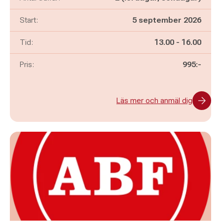
Start:
5 september 2026
Pågår mellan
och
Tid:
13.00
-
16.00
Pris:
995:-
Läs mer och anmäl dig