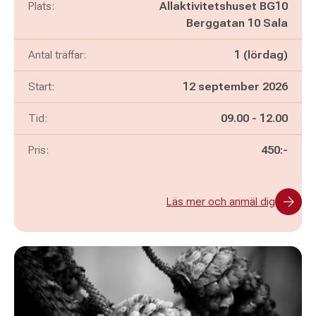
Plats:
Allaktivitetshuset BG10
Berggatan 10 Sala
Antal träffar:
1 (lördag)
Start:
12 september 2026
Pågår mellan
och
Tid:
09.00
-
12.00
Pris:
450:-
Läs mer och anmäl dig