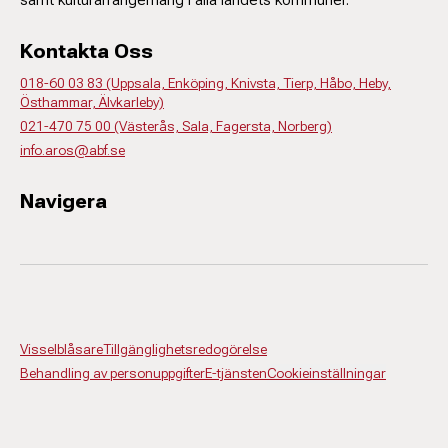
Kontakta Oss
018-60 03 83 (Uppsala, Enköping, Knivsta, Tierp, Håbo, Heby,
Östhammar, Älvkarleby)
021-470 75 00 (Västerås, Sala, Fagersta, Norberg)
info.aros@abf.se
Navigera
Visselblåsare
Tillgänglighetsredogörelse
Behandling av personuppgifter
E-tjänsten
Cookieinställningar