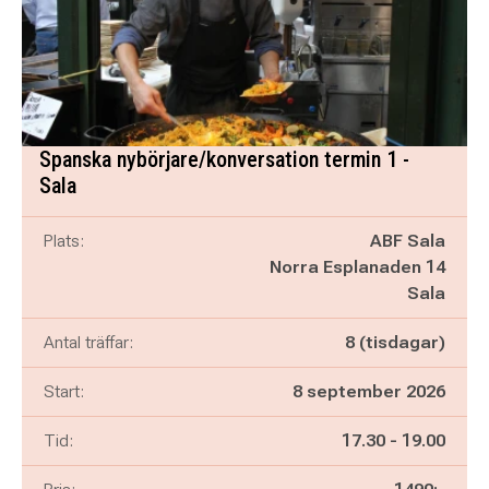
Spanska nybörjare/konversation termin 1 -
Sala
Plats:
ABF Sala
Norra Esplanaden 14
Sala
Antal träffar:
8 (tisdagar)
Start:
8 september 2026
Pågår mellan
och
Tid:
17.30
-
19.00