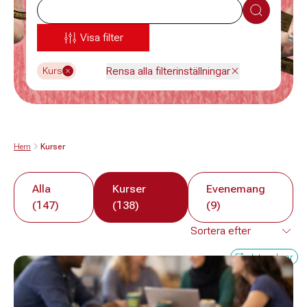
Sök
Visa filter
Rensa alla filterinställningar
Kurs
Hem
Kurser
Alla
Kurser
Evenemang
(147)
(138)
(9)
Få platser kvar