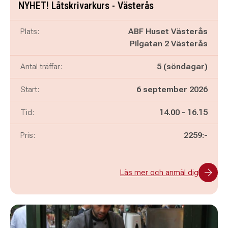
NYHET! Låtskrivarkurs - Västerås
Plats:
ABF Huset Västerås
Pilgatan 2 Västerås
Antal träffar:
5 (söndagar)
Start:
6 september 2026
Pågår mellan
och
Tid:
14.00
-
16.15
Pris:
2259:-
Läs mer och anmäl dig