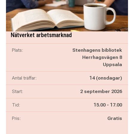
Nätverket arbetsmarknad
Plats:
Stenhagens bibliotek
Herrhagsvägen 8
Uppsala
Antal träffar:
14 (onsdagar)
Start:
2 september 2026
Pågår mellan
och
Tid:
15.00
-
17.00
Pris:
Gratis