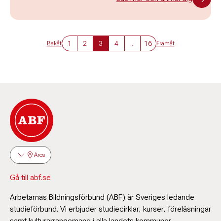
1
2
3
4
...
16
Bakåt
Framåt
Aros
Gå till abf.se
Arbetarnas Bildningsförbund (ABF) är Sveriges ledande
studieförbund. Vi erbjuder studiecirklar, kurser, föreläsningar
samt kulturarrangemang i alla landets kommuner.