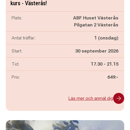
kurs - Västerås!
Plats:
ABF Huset Västerås
Pilgatan 2 Västerås
Antal träffar:
1 (onsdag)
Start:
30 september 2026
Pågår mellan
och
Tid:
17.30
-
21.15
Pris:
649:-
Läs mer och anmäl dig