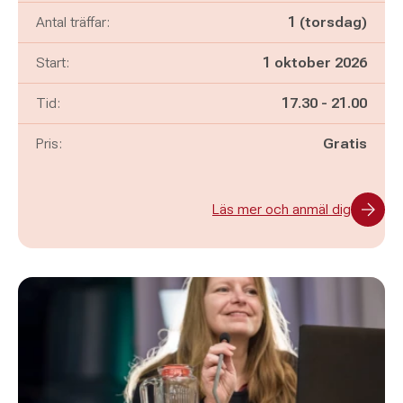
Antal träffar:
1 (torsdag)
Start:
1 oktober 2026
Pågår mellan
och
Tid:
17.30
-
21.00
Pris:
Gratis
Läs mer och anmäl dig