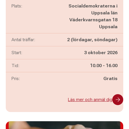
Plats:
Socialdemokraterna i
Uppsala län
Väderkvarnsgatan 18
Uppsala
Antal träffar:
2 (lördagar, söndagar)
Start:
3 oktober 2026
Pågår mellan
och
Tid:
10.00
-
16.00
Pris:
Gratis
Läs mer och anmäl dig