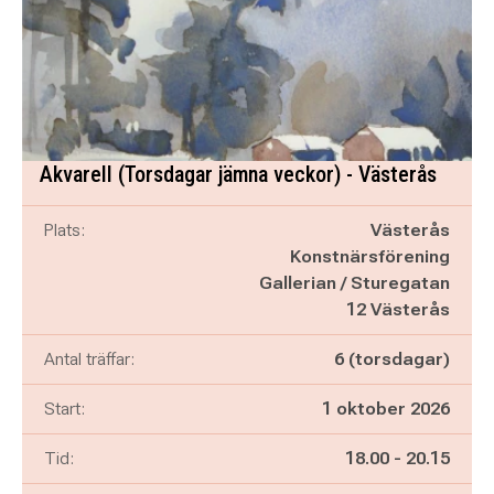
Akvarell (Torsdagar jämna veckor) - Västerås
Plats:
Västerås
Konstnärsförening
Gallerian / Sturegatan
12 Västerås
Antal träffar:
6 (torsdagar)
Start:
1 oktober 2026
Pågår mellan
och
Tid:
18.00
-
20.15