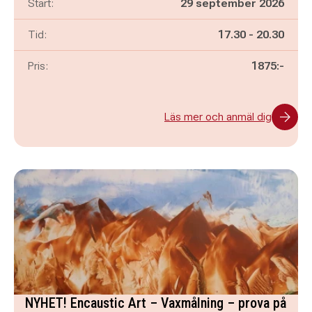
Start:
29 september 2026
Pågår mellan
och
Tid:
17.30
-
20.30
Pris:
1875:-
Läs mer och anmäl dig
NYHET! Encaustic Art – Vaxmålning – prova på