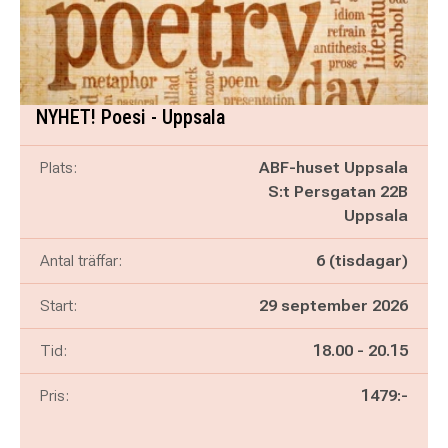
NYHET! Poesi - Uppsala
Plats:
ABF-huset Uppsala
S:t Persgatan 22B
Uppsala
Antal träffar:
6 (tisdagar)
Start:
29 september 2026
Pågår mellan
och
Tid:
18.00
-
20.15
Pris:
1479:-