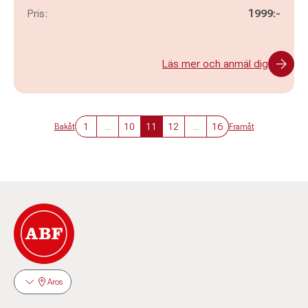
Pris:
1999:-
Läs mer och anmäl dig
1
...
10
11
12
...
16
Bakåt
Framåt
Aros