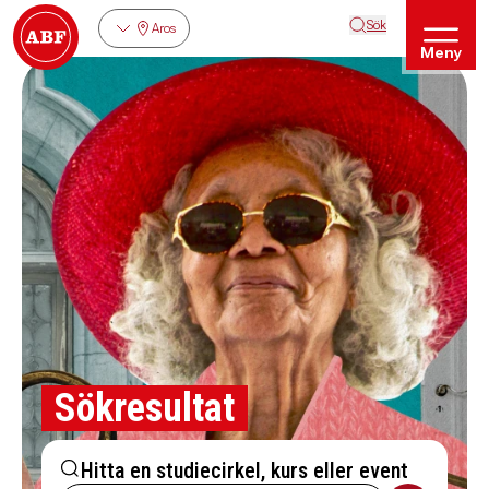
Sök
Aros
Meny
Sökresultat
Hitta en studiecirkel, kurs eller event