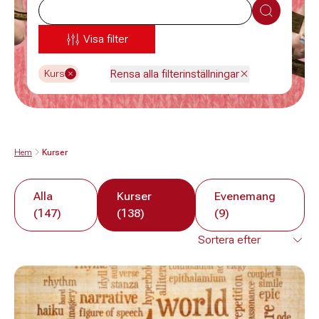
Sök
Visa filter
Rensa alla filterinställningar
Kurs
Hem
Kurser
Alla
Kurser
Evenemang
(147)
(138)
(9)