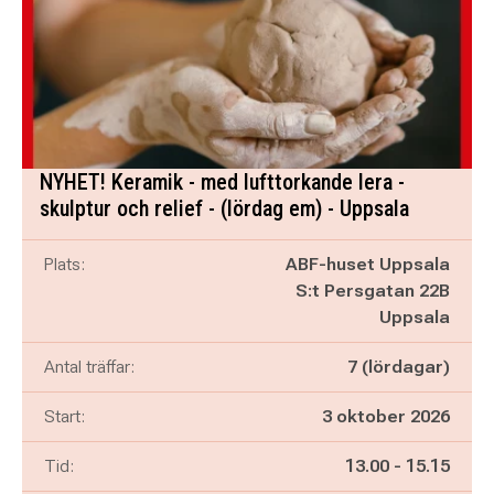
NYHET! Keramik - med lufttorkande lera -
skulptur och relief - (lördag em) - Uppsala
Plats:
ABF-huset Uppsala
S:t Persgatan 22B
Uppsala
Antal träffar:
7 (lördagar)
Start:
3 oktober 2026
Pågår mellan
och
Tid:
13.00
-
15.15