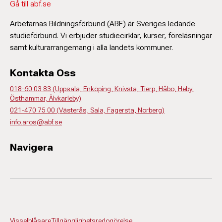
Gå till abf.se
Arbetarnas Bildningsförbund (ABF) är Sveriges ledande
studieförbund. Vi erbjuder studiecirklar, kurser, föreläsningar
samt kulturarrangemang i alla landets kommuner.
Kontakta Oss
018-60 03 83 (Uppsala, Enköping, Knivsta, Tierp, Håbo, Heby,
Östhammar, Älvkarleby)
021-470 75 00 (Västerås, Sala, Fagersta, Norberg)
info.aros@abf.se
Navigera
Visselblåsare
Tillgänglighetsredogörelse