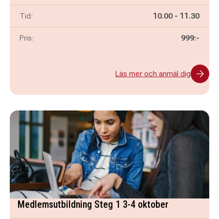
Pågår mellan
och
Tid:
10.00
-
11.30
Pris:
999:-
Läs mer och anmäl dig
Medlemsutbildning Steg 1 3-4 oktober