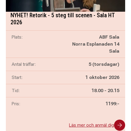
NYHET! Retorik - 5 steg till scenen - Sala HT
2026
Plats:
ABF Sala
Norra Esplanaden 14
Sala
Antal träffar:
5 (torsdagar)
Start:
1 oktober 2026
Pågår mellan
och
Tid:
18.00
-
20.15
Pris:
1199:-
Läs mer och anmäl dig