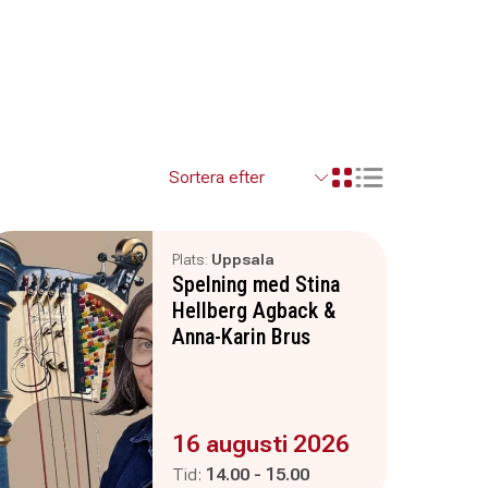
Visa resultaten so
Visa resultaten i ett r
Plats:
Uppsala
Spelning med Stina
Hellberg Agback &
Anna-Karin Brus
Evenemanget är :
16 augusti 2026
Pågår mellan
och
Tid:
14.00
-
15.00