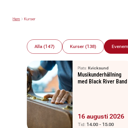
Hem
Kurser
Alla (147)
Kurser (138)
Evenem
Plats:
Kvicksund
Musikunderhållning
med Black River Band
Evenemanget är :
16 augusti 2026
Pågår mellan
och
Tid:
14.00
-
15.00