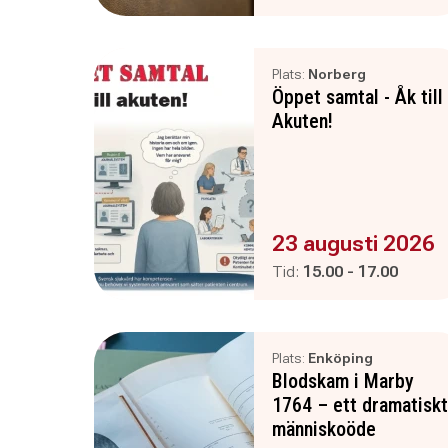
Plats:
Norberg
Öppet samtal - Åk till
Akuten!
Evenemanget är :
23 augusti 2026
Pågår mellan
och
Tid:
15.00
-
17.00
Plats:
Enköping
Blodskam i Marby
1764 – ett dramatiskt
människoöde