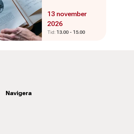
Evenemanget är :
13 november
2026
Pågår mellan
och
Tid:
13.00
-
15.00
Navigera