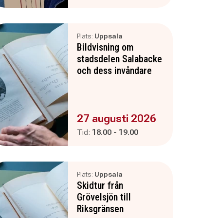
Plats:
Uppsala
Bildvisning om
stadsdelen Salabacke
och dess invåndare
Evenemanget är :
27 augusti 2026
Pågår mellan
och
Tid:
18.00
-
19.00
Plats:
Uppsala
Skidtur från
Grövelsjön till
Riksgränsen