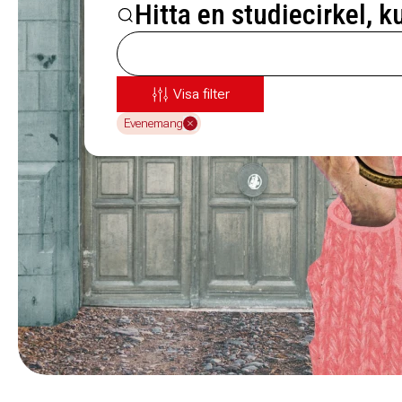
Hitta en studiecirkel, k
Visa filter
Evenemang