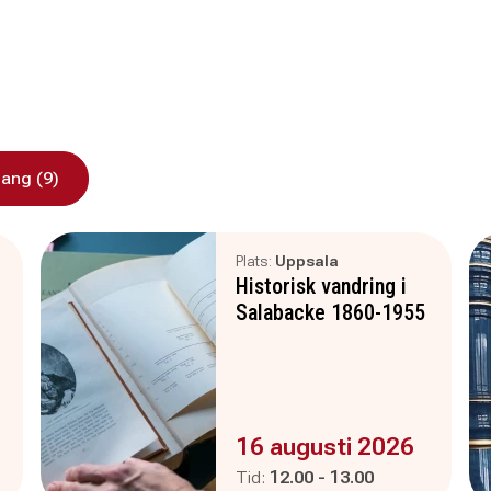
ang (9)
Plats:
Uppsala
Historisk vandring i
Salabacke 1860-1955
Evenemanget är :
16 augusti 2026
Pågår mellan
och
Tid:
12.00
-
13.00