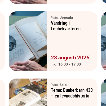
Plats:
Uppsala
Vandring i
Lechekvarteren
Evenemanget är :
23 augusti 2026
Pågår mellan
och
Tid:
16.00
-
17.00
Plats:
Sala
Tema: Bunkerbarn 438
– en levnadshistoria