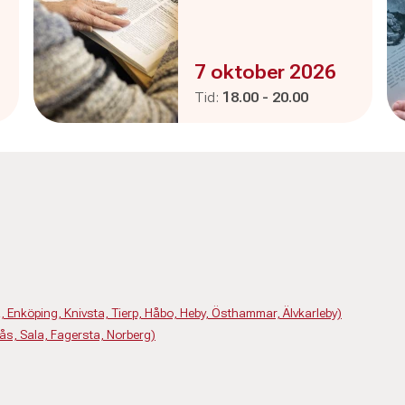
Evenemanget är :
7 oktober 2026
Pågår mellan
och
Tid:
18.00
-
20.00
 Enköping, Knivsta, Tierp, Håbo, Heby, Östhammar, Älvkarleby)
ås, Sala, Fagersta, Norberg)