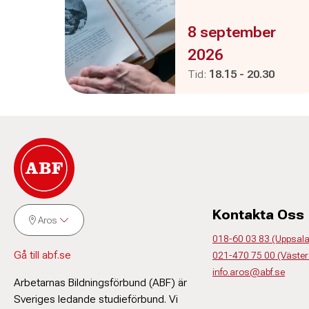
Evenemanget är :
8 september
2026
Pågår mellan
och
Tid:
18.15
-
20.30
Kontakta Oss
Aros
018-60 03 83 (Uppsala,
Gå till abf.se
021-470 75 00 (Väster
info.aros@abf.se
Arbetarnas Bildningsförbund (ABF) är
Sveriges ledande studieförbund. Vi