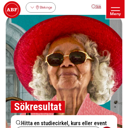
Sök
Blekinge
Meny
Sökresultat
Hitta en studiecirkel, kurs eller event