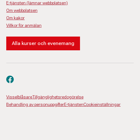
E-tjänsten (lämnar webbplatsen)
Om webbplatsen
Om kakor
Villkor för anmälan
Alla kurser och evenemang
Besök oss på facebook
Visselblåsare
Tillgänglighetsredogörelse
Behandling av personuppgifter
E-tjänsten
Cookieinställningar