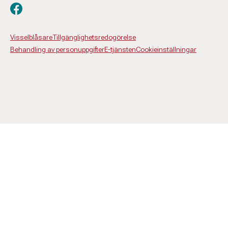
Besök oss på facebook
Visselblåsare
Tillgänglighetsredogörelse
Behandling av personuppgifter
E-tjänsten
Cookieinställningar