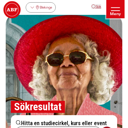
Sök
Blekinge
Meny
Sökresultat
Hitta en studiecirkel, kurs eller event