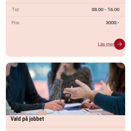
Pågår mellan
och
Tid:
08.00
-
16.00
Pris:
3000:-
Läs mer
Vald på jobbet