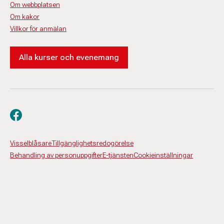
Om webbplatsen
Om kakor
Villkor för anmälan
Alla kurser och evenemang
Besök oss på facebook
Visselblåsare
Tillgänglighetsredogörelse
Behandling av personuppgifter
E-tjänsten
Cookieinställningar