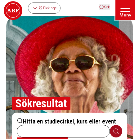
Sök
Blekinge
Meny
Sökresultat
Hitta en studiecirkel, kurs eller event
Sök