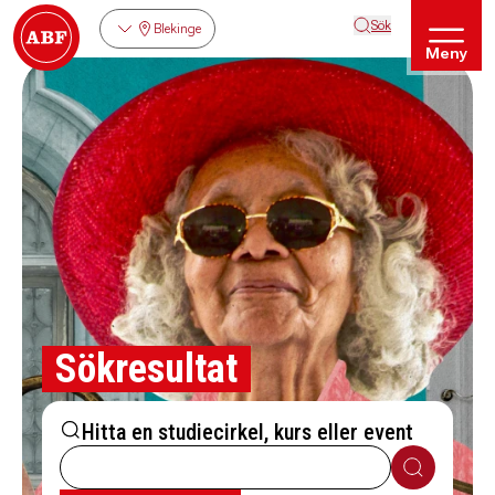
Sök
Blekinge
Meny
Sökresultat
Hitta en studiecirkel, kurs eller event
Sök