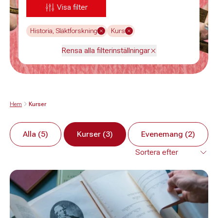
Visa filter
Historia, Släktforskning
Kurs
Rensa alla filterinställningar
Hem
Kurser
Alla (5)
Kurser (3)
Evenemang (2)