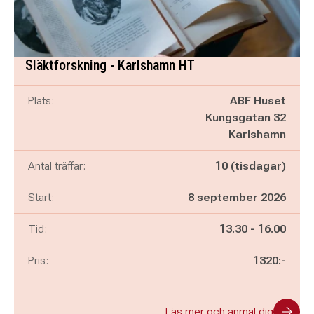
Släktforskning - Karlshamn HT
Plats:
ABF Huset
Kungsgatan 32
Karlshamn
Antal träffar:
10 (tisdagar)
Start:
8 september 2026
Pågår mellan
och
Tid:
13.30
-
16.00
Pris:
1320:-
Läs mer och anmäl dig