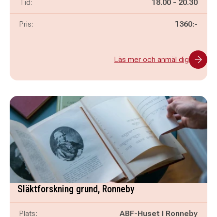
Pågår mellan
och
Tid:
18.00
-
20.30
Pris:
1360:-
Läs mer och anmäl dig
Släktforskning grund, Ronneby
Plats:
ABF-Huset I Ronneby