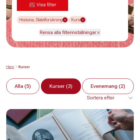
Visa filter
Historia, Släktforskning
Kurs
Rensa alla filterinställningar
Hem
Kurser
Alla (5)
Kurser (3)
Evenemang (2)