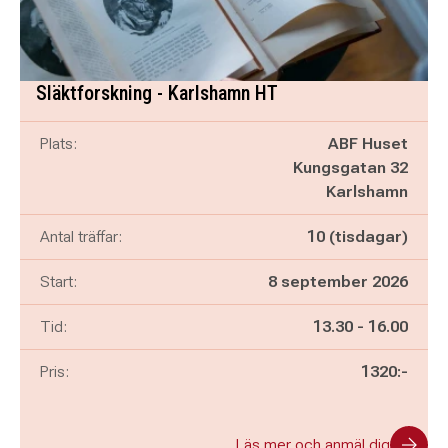
Släktforskning - Karlshamn HT
Plats:
ABF Huset
Kungsgatan 32
Karlshamn
Antal träffar:
10 (tisdagar)
Start:
8 september 2026
Pågår mellan
och
Tid:
13.30
-
16.00
Pris:
1320:-
Läs mer och anmäl dig