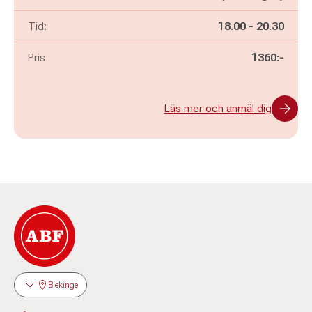
Pågår mellan
och
Tid:
18.00
-
20.30
Pris:
1360:-
Läs mer och anmäl dig
Blekinge