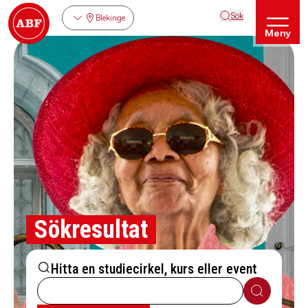
Sök
Blekinge
Meny
Sökresultat
Hitta en studiecirkel, kurs eller event
Sök