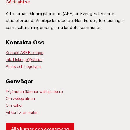
Gå till abf.se
Arbetarnas Bildningsförbund (ABF) är Sveriges ledande
studieförbund. Vi erbjuder studiecirklar, kurser, föreläsningar
samt kulturarrangemang i alla landets kommuner.
Kontakta Oss
Kontakt ABF Blekinge
info.blekinge@abf.se
Press och Logotyper
Genvägar
E-tjänsten (lämnar webbplatsen)
Om webbplatsen
Om kakor
Villkor för anmälan
Alla kurser och evenemang