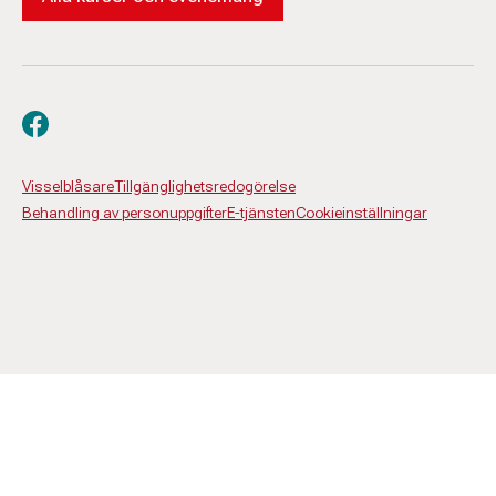
Besök oss på facebook
Visselblåsare
Tillgänglighetsredogörelse
Behandling av personuppgifter
E-tjänsten
Cookieinställningar