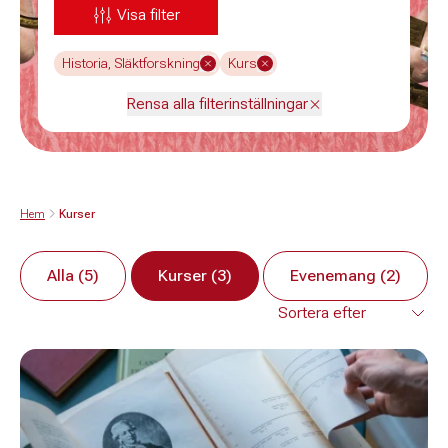
Visa filter
Historia, Släktforskning
Kurs
Rensa alla filterinställningar
Hem
Kurser
Alla (5)
Kurser (3)
Evenemang (2)