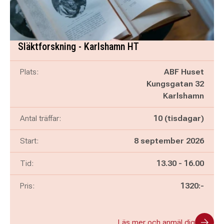
Släktforskning - Karlshamn HT
Plats:
ABF Huset
Kungsgatan 32
Karlshamn
Antal träffar:
10 (tisdagar)
Start:
8 september 2026
Pågår mellan
och
Tid:
13.30
-
16.00
Pris:
1320:-
Läs mer och anmäl dig