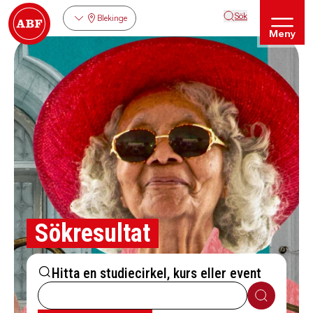
Sök
Blekinge
Meny
Sökresultat
Hitta en studiecirkel, kurs eller event
Sök