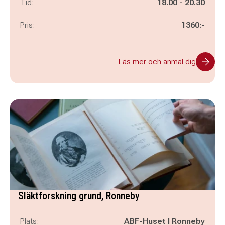
Pågår mellan
och
Tid:
18.00
-
20.30
Pris:
1360:-
Läs mer och anmäl dig
Släktforskning grund, Ronneby
Plats:
ABF-Huset I Ronneby