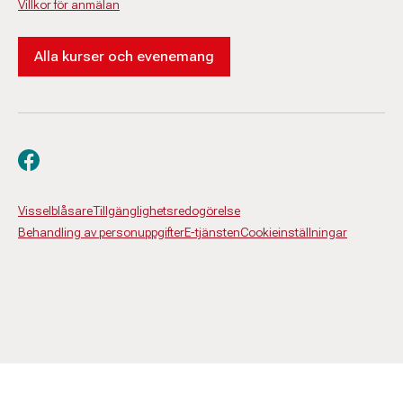
Villkor för anmälan
Alla kurser och evenemang
Besök oss på facebook
Visselblåsare
Tillgänglighetsredogörelse
Behandling av personuppgifter
E-tjänsten
Cookieinställningar