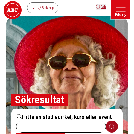
Sök
Blekinge
Meny
Sökresultat
Hitta en studiecirkel, kurs eller event
Sök