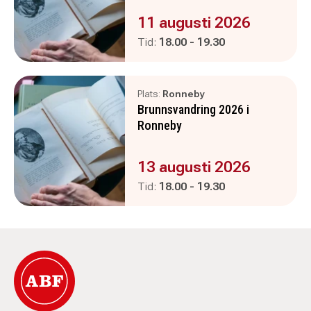
Evenemanget är :
11 augusti 2026
Pågår mellan
och
Tid:
18.00
-
19.30
Plats:
Ronneby
Brunnsvandring 2026 i
Ronneby
Evenemanget är :
13 augusti 2026
Pågår mellan
och
Tid:
18.00
-
19.30