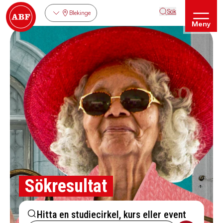
Sök
Blekinge
Meny
Sökresultat
Hitta en studiecirkel, kurs eller event