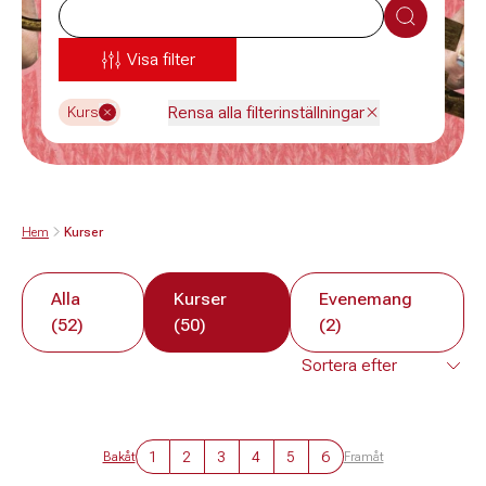
Sök
Visa filter
Rensa alla filterinställningar
Kurs
Hem
Kurser
Alla
Kurser
Evenemang
(52)
(50)
(2)
1
2
3
4
5
6
Bakåt
Framåt