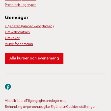
Press och Logotyper
Genvägar
E-tjänsten (lämnar webbplatsen)
Om webbplatsen
Om kakor
Villkor för anmälan
Alla kurser och evenemang
Besök oss på facebook
Visselblåsare
Tillgänglighetsredogörelse
Behandling av personuppgifter
E-tjänsten
Cookieinställningar