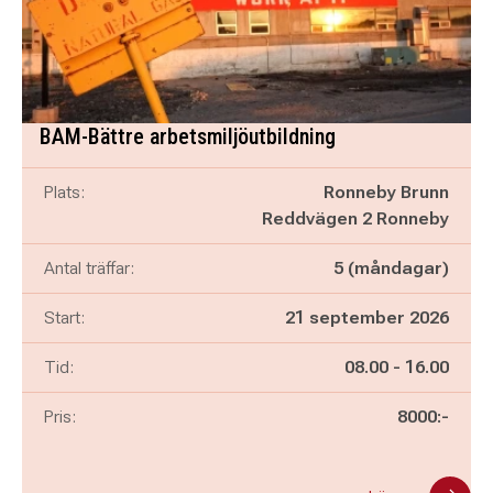
BAM-Bättre arbetsmiljöutbildning
Plats:
Ronneby Brunn
Reddvägen 2 Ronneby
Antal träffar:
5 (måndagar)
Start:
21 september 2026
Pågår mellan
och
Tid:
08.00
-
16.00
Pris:
8000:-