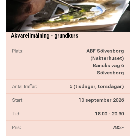
Akvarellmålning - grundkurs
Plats:
ABF Sölvesborg
(Nakterhuset)
Bancks väg 6
Sölvesborg
Antal träffar:
5 (tisdagar, torsdagar)
Start:
10 september 2026
Pågår mellan
och
Tid:
18.00
-
20.30
Pris:
785:-