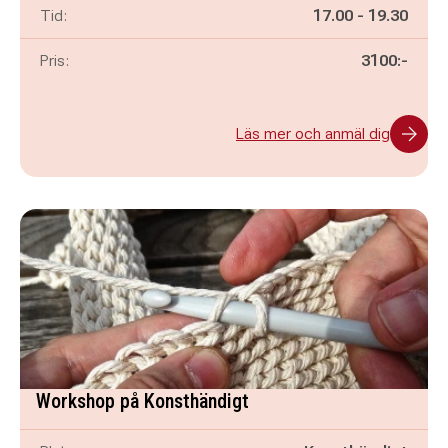
Pågår mellan
och
Tid:
17.00
-
19.30
Pris:
3100:-
Läs mer och anmäl dig
Workshop på Konsthändigt