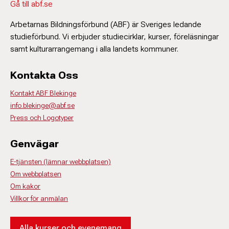
Gå till abf.se
Arbetarnas Bildningsförbund (ABF) är Sveriges ledande
studieförbund. Vi erbjuder studiecirklar, kurser, föreläsningar
samt kulturarrangemang i alla landets kommuner.
Kontakta Oss
Kontakt ABF Blekinge
info.blekinge@abf.se
Press och Logotyper
Genvägar
E-tjänsten (lämnar webbplatsen)
Om webbplatsen
Om kakor
Villkor för anmälan
Alla kurser och evenemang