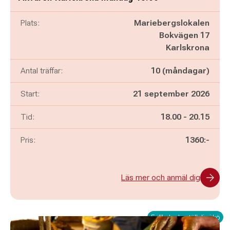
Plats:
Mariebergslokalen
Bokvägen 17
Karlskrona
Antal träffar:
10 (måndagar)
Start:
21 september 2026
Pågår mellan
och
Tid:
18.00
-
20.15
Pris:
1360:-
Läs mer och anmäl dig
Fullbokad - ställ dig i kö