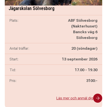
Jägarskolan Sölvesborg
Plats:
ABF Sölvesborg
(Nakterhuset)
Bancks väg 6
Sölvesborg
Antal träffar:
20 (söndagar)
Start:
13 september 2026
Pågår mellan
och
Tid:
17.00
-
19.30
Pris:
3100:-
Läs mer och anmäl dig