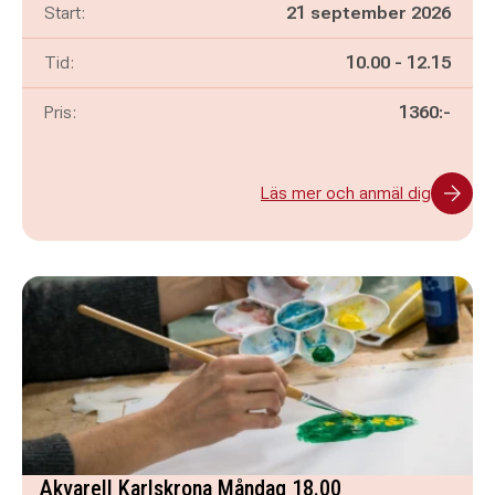
Start:
21 september 2026
Pågår mellan
och
Tid:
10.00
-
12.15
Pris:
1360:-
Läs mer och anmäl dig
Akvarell Karlskrona Måndag 18.00