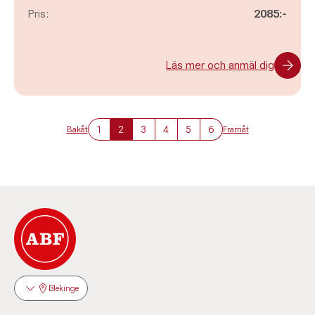
Pris:
2085:-
Läs mer och anmäl dig
1
2
3
4
5
6
Bakåt
Framåt
Blekinge