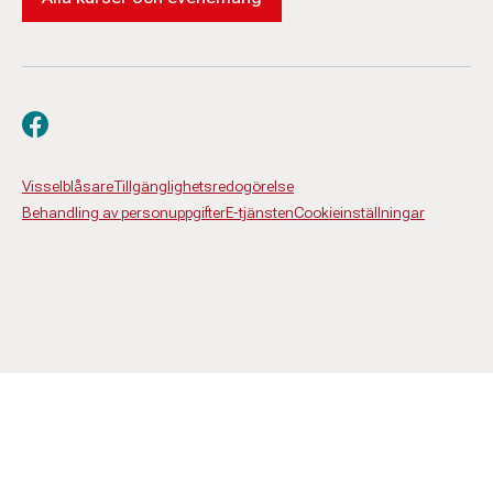
Besök oss på facebook
Visselblåsare
Tillgänglighetsredogörelse
Behandling av personuppgifter
E-tjänsten
Cookieinställningar