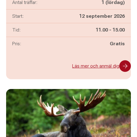
Antal träffar:
1 (lördag)
Start:
12 september 2026
Pågår mellan
och
Tid:
11.00
-
15.00
Pris:
Gratis
Läs mer och anmäl dig