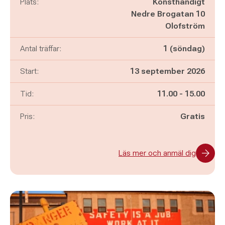
Plats:
Konsthändigt
Nedre Brogatan 10
Olofström
Antal träffar:
1 (söndag)
Start:
13 september 2026
Pågår mellan
och
Tid:
11.00
-
15.00
Pris:
Gratis
Läs mer och anmäl dig