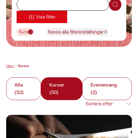
Sök
Visa filter
Rensa alla filterinställningar
Kurs
Hem
Kurser
Alla
Kurser
Evenemang
(52)
(50)
(2)