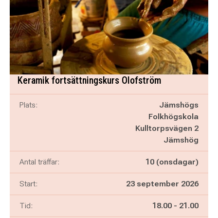
Keramik fortsättningskurs Olofström
Plats:
Jämshögs
Folkhögskola
Kulltorpsvägen 2
Jämshög
Antal träffar:
10 (onsdagar)
Start:
23 september 2026
Pågår mellan
och
Tid:
18.00
-
21.00