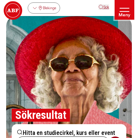
Sök
Blekinge
Meny
Sökresultat
Hitta en studiecirkel, kurs eller event