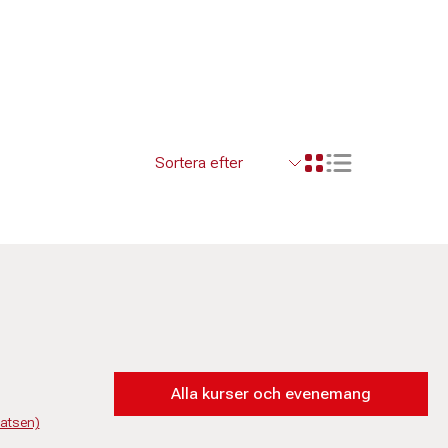
Visa resultaten so
Visa resultaten i ett r
Alla kurser och evenemang
latsen)