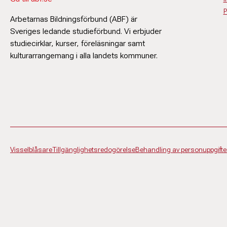
P
Arbetarnas Bildningsförbund (ABF) är
Sveriges ledande studieförbund. Vi erbjuder
studiecirklar, kurser, föreläsningar samt
kulturarrangemang i alla landets kommuner.
Visselblåsare
Tillgänglighetsredogörelse
Behandling av personuppgifte