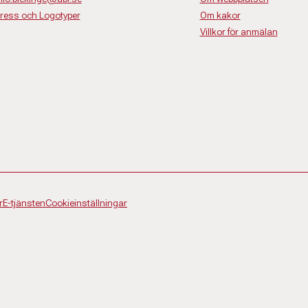
ress och Logotyper
Om kakor
Villkor för anmälan
r
E-tjänsten
Cookieinställningar