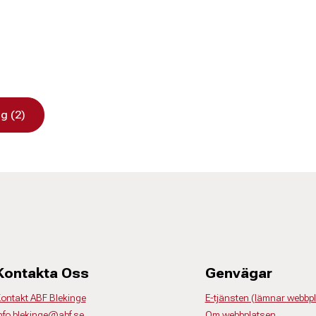
g (2)
Kontakta Oss
Genvägar
ontakt ABF Blekinge
E-tjänsten (lämnar webbp
nfo.blekinge@abf.se
Om webbplatsen