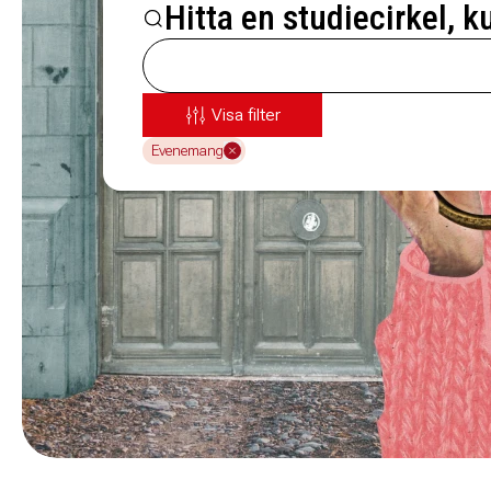
Hitta en studiecirkel, k
Visa filter
Evenemang