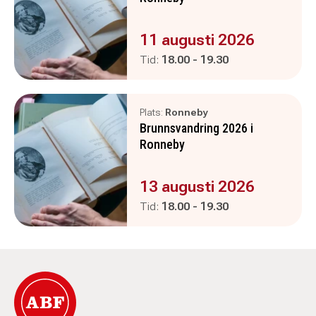
Evenemanget är :
11 augusti 2026
Pågår mellan
och
Tid:
18.00
-
19.30
Plats:
Ronneby
Brunnsvandring 2026 i
Ronneby
Evenemanget är :
13 augusti 2026
Pågår mellan
och
Tid:
18.00
-
19.30