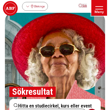
Sök
Blekinge
Meny
Sökresultat
Hitta en studiecirkel, kurs eller event