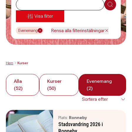
Sök
Visa filter
Rensa alla filterinställningar
Evenemang
Hem
Kurser
Alla
Kurser
Evenemang
(52)
(50)
(2)
Plats:
Ronneby
Stadsvandring 2026 i
Ronneby