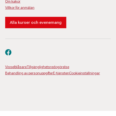
Om kakor
Villkor för anmälan
Alla kurser och evenemang
Besök oss på facebook
Visselblåsare
Tillgänglighetsredogörelse
Behandling av personuppgifter
E-tjänsten
Cookieinställningar