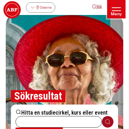
Sök
Dalarna
Meny
Sökresultat
Hitta en studiecirkel, kurs eller event
Sök