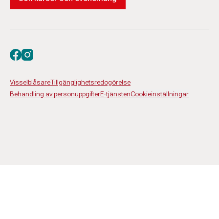
Besök oss på facebook
Besök oss på instagram
Visselblåsare
Tillgänglighetsredogörelse
Behandling av personuppgifter
E-tjänsten
Cookieinställningar