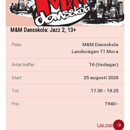
M&M Dansskola: Jazz 2, 13+
Plats:
M&M Dansskola
Landsvägen 11 Mora
Antal träffar:
16 (tisdagar)
Start:
25 augusti 2026
Pågår mellan
och
Tid:
17.30
-
18.25
Pris:
1940:-
Läs mer