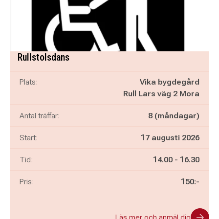
Rullstolsdans
Plats:
Vika bygdegård
Rull Lars väg 2 Mora
Antal träffar:
8 (måndagar)
Start:
17 augusti 2026
Pågår mellan
och
Tid:
14.00
-
16.30
Pris:
150:-
Läs mer och anmäl dig