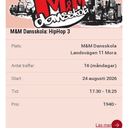
M&M Dansskola: HipHop 3
Plats:
M&M Dansskola
Landsvägen 11 Mora
Antal träffar:
16 (måndagar)
Start:
24 augusti 2026
Pågår mellan
och
Tid:
17.30
-
18.25
Pris:
1940:-
Läs mer