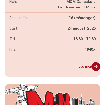
Plats:
M&M Dansskola
Landsvägen 11 Mora
Antal träffar:
16 (måndagar)
Start:
24 augusti 2026
Pågår mellan
och
Tid:
18.30
-
19.30
Pris:
1940:-
Läs mer