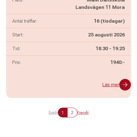
Landsvägen 11 Mora
Antal träffar:
16 (tisdagar)
Start:
25 augusti 2026
Pågår mellan
och
Tid:
18.30
-
19.25
Pris:
1940:-
Läs mer
1
2
Bakåt
Framåt