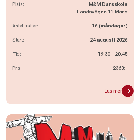
Plats:
M&M Dansskola
Landsvägen 11 Mora
Antal träffar:
16 (måndagar)
Start:
24 augusti 2026
Pågår mellan
och
Tid:
19.30
-
20.45
Pris:
2360:-
Läs mer