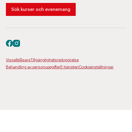
Sök kurser och evenemang
Besök oss på facebook
Besök oss på instagram
Visselblåsare
Tillgänglighetsredogörelse
Behandling av personuppgifter
E-tjänsten
Cookieinställningar