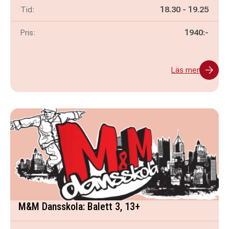
Pågår mellan
och
Tid:
18.30
-
19.25
Pris:
1940:-
Läs mer
M&M Dansskola: Balett 3, 13+