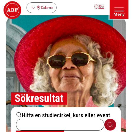
Sök
Dalarna
Meny
Sökresultat
Hitta en studiecirkel, kurs eller event
Sök