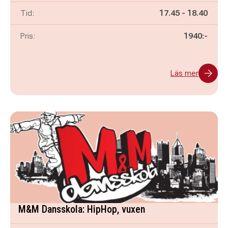
Pågår mellan
och
Tid:
17.45
-
18.40
Pris:
1940:-
Läs mer
M&M Dansskola: HipHop, vuxen