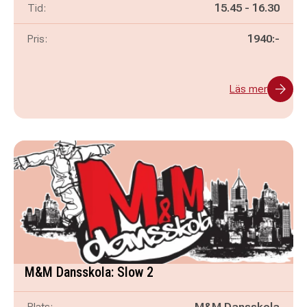
Pågår mellan
och
Tid:
15.45
-
16.30
Pris:
1940:-
Läs mer
M&M Dansskola: Slow 2
Plats:
M&M Dansskola