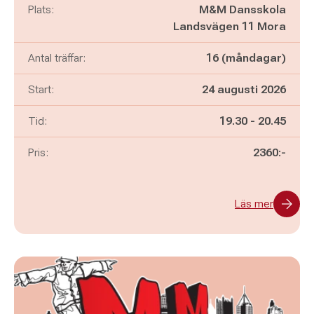
Plats:
M&M Dansskola
Landsvägen 11 Mora
Antal träffar:
16 (måndagar)
Start:
24 augusti 2026
Pågår mellan
och
Tid:
19.30
-
20.45
Pris:
2360:-
Läs mer