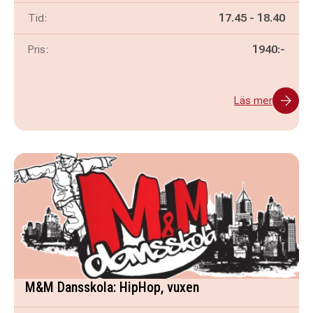
Pågår mellan
och
Tid:
17.45
-
18.40
Pris:
1940:-
Läs mer
M&M Dansskola: HipHop, vuxen