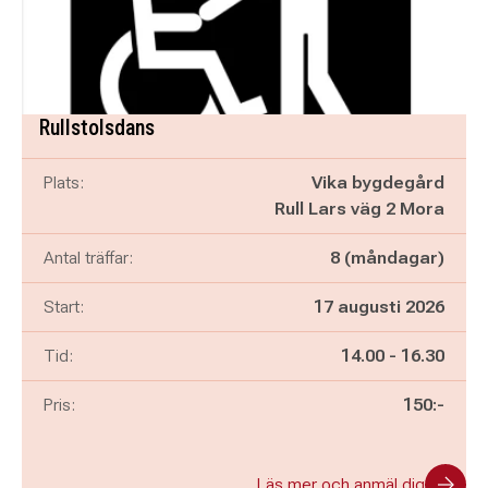
Rullstolsdans
Plats:
Vika bygdegård
Rull Lars väg 2 Mora
Antal träffar:
8 (måndagar)
Start:
17 augusti 2026
Pågår mellan
och
Tid:
14.00
-
16.30
Pris:
150:-
Läs mer och anmäl dig