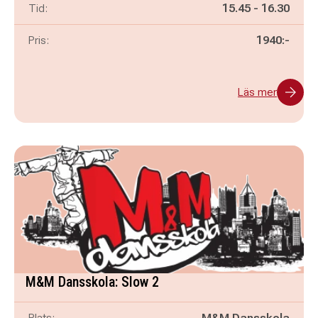
Pågår mellan
och
Tid:
15.45
-
16.30
Pris:
1940:-
Läs mer
M&M Dansskola: Slow 2
Plats:
M&M Dansskola