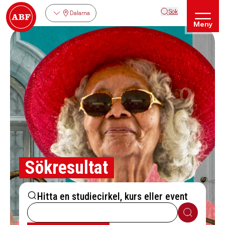
Sök
Dalarna
Meny
Sökresultat
Hitta en studiecirkel, kurs eller event
Sök