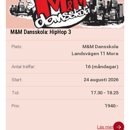
M&M Dansskola: HipHop 3
Plats:
M&M Dansskola
Landsvägen 11 Mora
Antal träffar:
16 (måndagar)
Start:
24 augusti 2026
Pågår mellan
och
Tid:
17.30
-
18.25
Pris:
1940:-
Läs mer