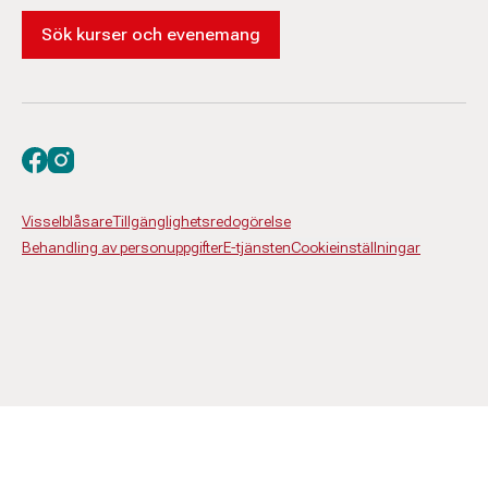
Sök kurser och evenemang
Besök oss på facebook
Besök oss på instagram
Visselblåsare
Tillgänglighetsredogörelse
Behandling av personuppgifter
E-tjänsten
Cookieinställningar