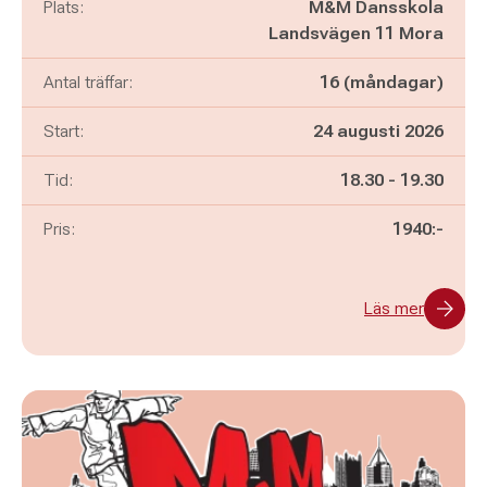
Plats:
M&M Dansskola
Landsvägen 11 Mora
Antal träffar:
16 (måndagar)
Start:
24 augusti 2026
Pågår mellan
och
Tid:
18.30
-
19.30
Pris:
1940:-
Läs mer