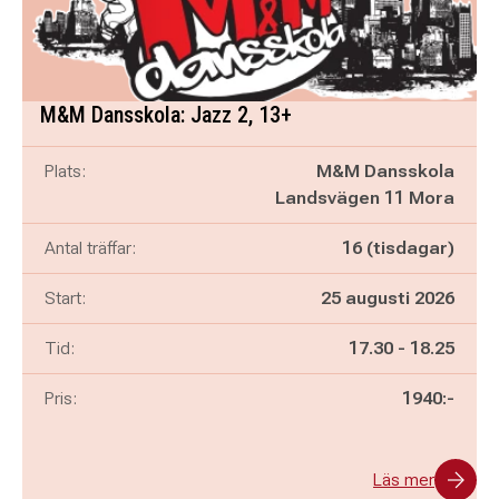
M&M Dansskola: Jazz 2, 13+
Plats:
M&M Dansskola
Landsvägen 11 Mora
Antal träffar:
16 (tisdagar)
Start:
25 augusti 2026
Pågår mellan
och
Tid:
17.30
-
18.25
Pris:
1940:-
Läs mer