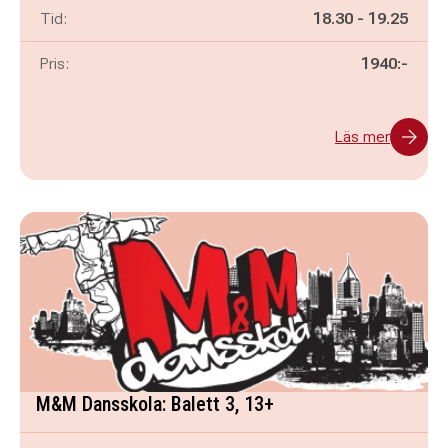
Pågår mellan
och
Tid:
18.30
-
19.25
Pris:
1940:-
Läs mer
M&M Dansskola: Balett 3, 13+