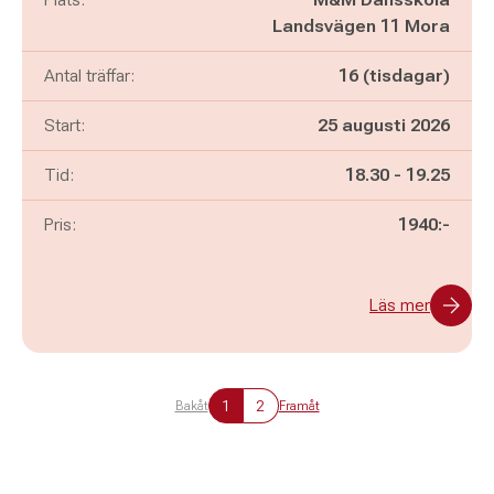
Landsvägen 11 Mora
Antal träffar:
16 (tisdagar)
Start:
25 augusti 2026
Pågår mellan
och
Tid:
18.30
-
19.25
Pris:
1940:-
Läs mer
1
2
Bakåt
Framåt