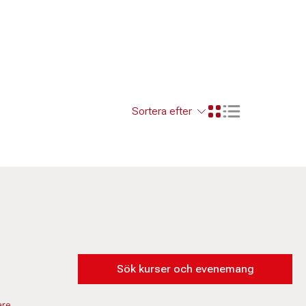
Visa resultaten so
Visa resultaten i ett r
Sök kurser och evenemang
are