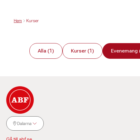
Hem
Kurser
Alla (1)
Kurser (1)
Evenemang 
Dalarna
Gå till abf.se