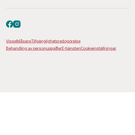
Besök oss på facebook
Besök oss på instagram
Visselblåsare
Tillgänglighetsredogörelse
Behandling av personuppgifter
E-tjänsten
Cookieinställningar