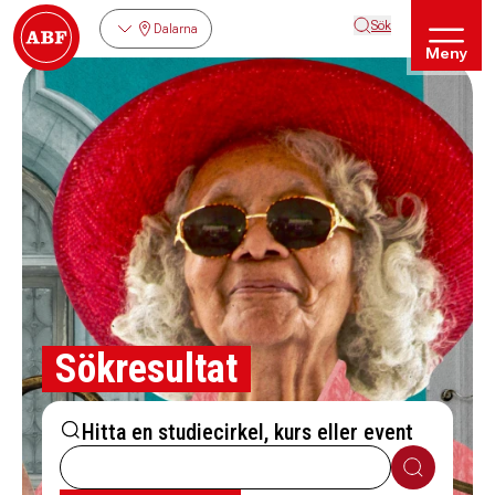
Sök
Dalarna
Meny
Sökresultat
Hitta en studiecirkel, kurs eller event
Sök