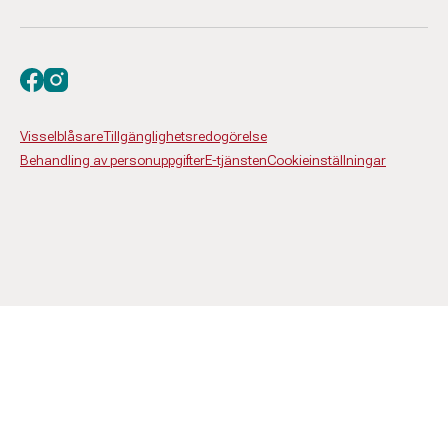
Besök oss på facebook
Besök oss på instagram
Visselblåsare
Tillgänglighetsredogörelse
Behandling av personuppgifter
E-tjänsten
Cookieinställningar