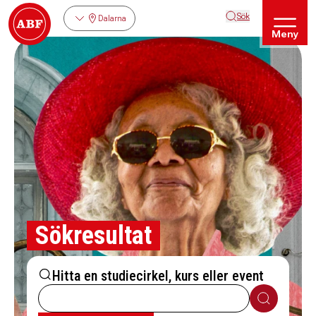
Sök
Dalarna
Meny
Sökresultat
Hitta en studiecirkel, kurs eller event
Sök