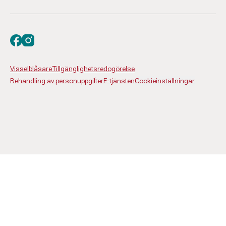
Besök oss på facebook
Besök oss på instagram
Visselblåsare
Tillgänglighetsredogörelse
Behandling av personuppgifter
E-tjänsten
Cookieinställningar