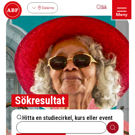
Sök
Dalarna
Meny
Sökresultat
Hitta en studiecirkel, kurs eller event
Sök