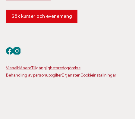
Sök kurser och evenemang
Besök oss på facebook
Besök oss på instagram
Visselblåsare
Tillgänglighetsredogörelse
Behandling av personuppgifter
E-tjänsten
Cookieinställningar