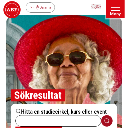
Sök
Dalarna
Meny
Sökresultat
Hitta en studiecirkel, kurs eller event
Sök