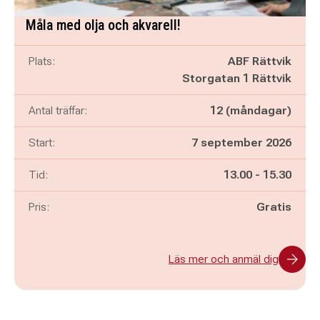
Måla med olja och akvarell!
Plats:
ABF Rättvik
Storgatan 1 Rättvik
Antal träffar:
12 (måndagar)
Start:
7 september 2026
Pågår mellan
och
Tid:
13.00
-
15.30
Pris:
Gratis
Läs mer och anmäl dig