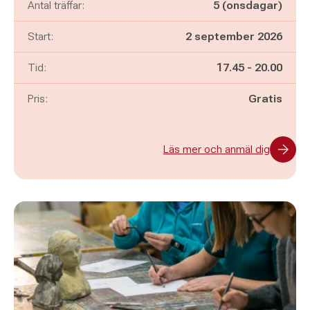
Antal träffar:
5 (onsdagar)
Start:
2 september 2026
Pågår mellan
och
Tid:
17.45
-
20.00
Pris:
Gratis
Läs mer och anmäl dig