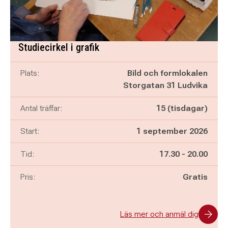
Studiecirkel i grafik
Plats:
Bild och formlokalen
Storgatan 31 Ludvika
Antal träffar:
15 (tisdagar)
Start:
1 september 2026
Pågår mellan
och
Tid:
17.30
-
20.00
Pris:
Gratis
Läs mer och anmäl dig