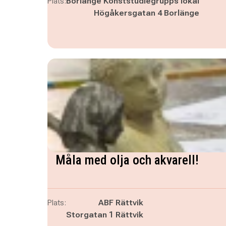
Plats:
Borlänge Konststudiegrupps lokal
Högåkersgatan 4 Borlänge
Måla med olja och akvarell!
Plats:
ABF Rättvik
Storgatan 1 Rättvik