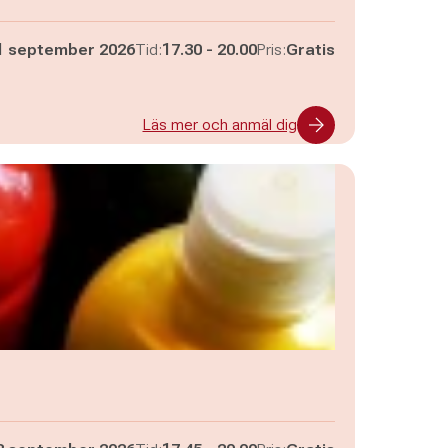
Pågår mellan
och
1 september 2026
Tid:
17.30
-
20.00
Pris:
Gratis
Läs mer och anmäl dig