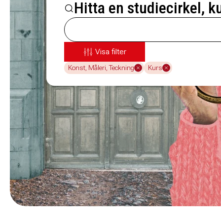
Hitta en studiecirkel, k
Visa filter
Konst, Måleri, Teckning
Kurs