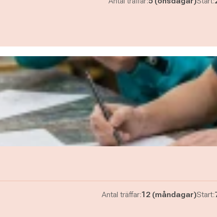
Antal träffar:
5 (onsdagar)
Start:
Antal träffar:
12 (måndagar)
Start: