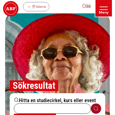
Sök
Dalarna
Meny
Sökresultat
Hitta en studiecirkel, kurs eller event
Sök