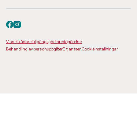
Besök oss på facebook
Besök oss på instagram
Visselblåsare
Tillgänglighetsredogörelse
Behandling av personuppgifter
E-tjänsten
Cookieinställningar