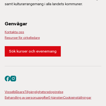
samt kulturarrangemang i alla landets kommuner.
Genvägar
Kontakta oss
Resurser för cirkelledare
Sök kurser och evenemang
Besök oss på facebook
Besök oss på instagram
Visselblåsare
Tillgänglighetsredogörelse
Behandling av personuppgifter
E-tjänsten
Cookieinställningar