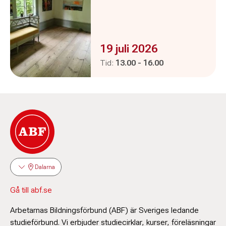
Evenemanget är :
19 juli 2026
Pågår mellan
och
Tid:
13.00
-
16.00
Dalarna
Gå till abf.se
Arbetarnas Bildningsförbund (ABF) är Sveriges ledande
studieförbund. Vi erbjuder studiecirklar, kurser, föreläsningar