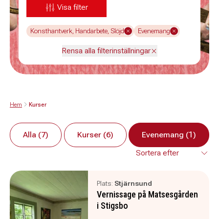
Visa filter
Konsthantverk, Handarbete, Slöjd
Evenemang
Rensa alla filterinställningar
Hem
Kurser
Alla (7)
Kurser (6)
Evenemang (1)
Plats:
Stjärnsund
Vernissage på Matsesgården
i Stigsbo