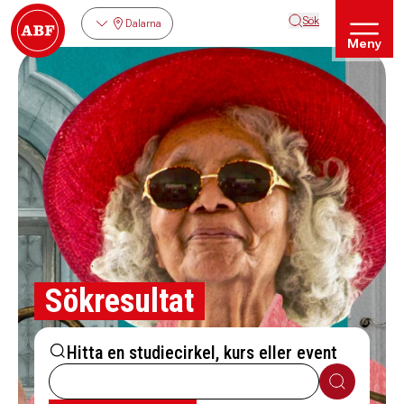
Sök
Dalarna
Meny
Sökresultat
Hitta en studiecirkel, kurs eller event
Sök