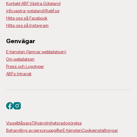
Kontakt ABF Västra Götaland
info.vastra-gotaland@abf.se
Hitta oss på Facebook
Hitta oss på Instagram
Genvägar
E-tjänsten (lämnar webbplatsen)
Om webplatsen
Press och Logotyper
ABFs Intranät
Besök oss på facebook
Besök oss på instagram
Visselblåsare
Tillgänglighetsredogörelse
Behandling av personuppgifter
E-tjänsten
Cookieinställningar