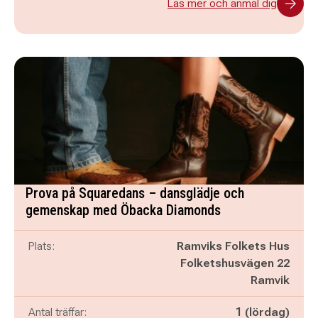
Läs mer och anmäl dig
Prova på Squaredans – dansglädje och
gemenskap med Öbacka Diamonds
Plats:
Ramviks Folkets Hus
Folketshusvägen 22
Ramvik
Antal träffar:
1 (lördag)