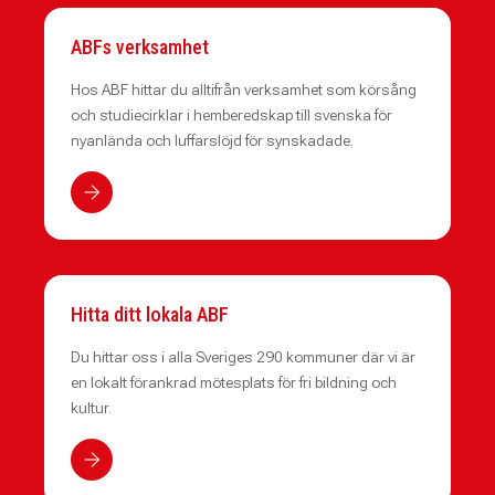
ABFs verksamhet
Hos ABF hittar du alltifrån verksamhet som körsång
och studiecirklar i hemberedskap till svenska för
nyanlända och luffarslöjd för synskadade.
Hitta ditt lokala ABF
Du hittar oss i alla Sveriges 290 kommuner där vi är
en lokalt förankrad mötesplats för fri bildning och
kultur.