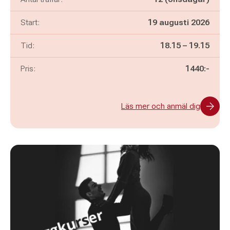
Start:
19 augusti 2026
Pågår mellan
och
Tid:
18.15
–
19.15
Pris:
1440:-
Läs mer och anmäl dig