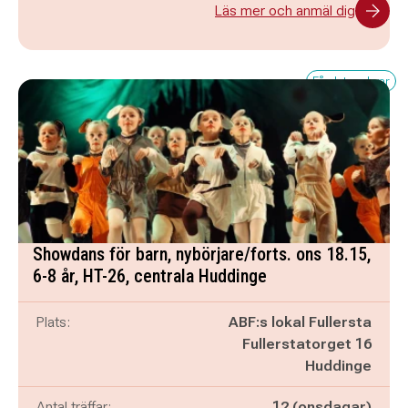
Läs mer och anmäl dig
Få platser kvar
Showdans för barn, nybörjare/forts. ons 18.15,
6-8 år, HT-26, centrala Huddinge
Plats:
ABF:s lokal Fullersta
Fullerstatorget 16
Huddinge
Antal träffar:
12 (onsdagar)