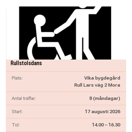
Rullstolsdans
Plats:
Vika bygdegård
Rull Lars väg 2 Mora
Antal träffar:
8 (måndagar)
Start:
17 augusti 2026
Pågår mellan
och
Tid:
14.00
–
16.30