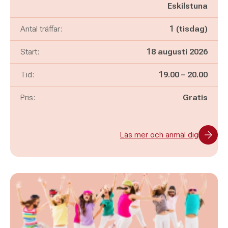
Eskilstuna
Antal träffar:
1 (tisdag)
Start:
18 augusti 2026
Pågår mellan
och
Tid:
19.00
–
20.00
Pris:
Gratis
Läs mer och anmäl dig