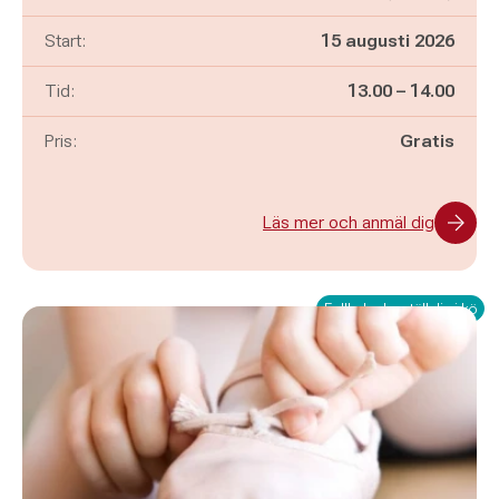
Start:
15 augusti 2026
Pågår mellan
och
Tid:
13.00
–
14.00
Pris:
Gratis
Läs mer och anmäl dig
Fullbokad – ställ dig i kö