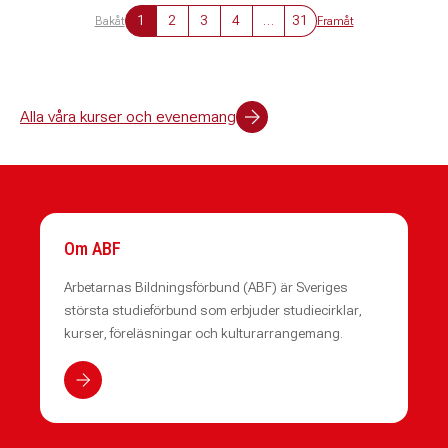
1
2
3
4
…
31
Bakåt
Framåt
Alla våra kurser och evenemang
Om ABF
Arbetarnas Bildningsförbund (ABF) är Sveriges
största studieförbund som erbjuder studiecirklar,
kurser, föreläsningar och kulturarrangemang.