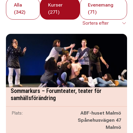
Alla
Kurser
Evenemang
(342)
(271)
(71)
Sommarkurs – Forumteater, teater för
samhällsförändring
Plats:
ABF-huset Malmö
Spånehusvägen 47
Malmö