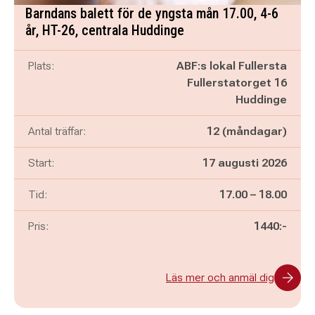
Barndans balett för de yngsta mån 17.00, 4-6
år, HT-26, centrala Huddinge
Plats:
ABF:s lokal Fullersta
Fullerstatorget 16
Huddinge
Antal träffar:
12 (måndagar)
Start:
17 augusti 2026
Pågår mellan
och
Tid:
17.00
–
18.00
Pris:
1440:-
Läs mer och anmäl dig