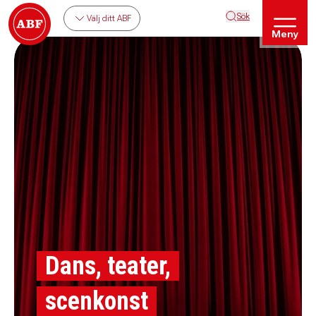
Sök
Välj ditt ABF
Meny
Dans, teater,
scenkonst