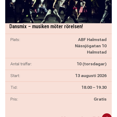
Dansmix – musiken möter rörelsen!
Plats:
ABF Halmstad
Nässjögatan 10
Halmstad
Antal träffar:
10 (torsdagar)
Start:
13 augusti 2026
Pågår mellan
och
Tid:
18.00
–
19.30
Pris:
Gratis