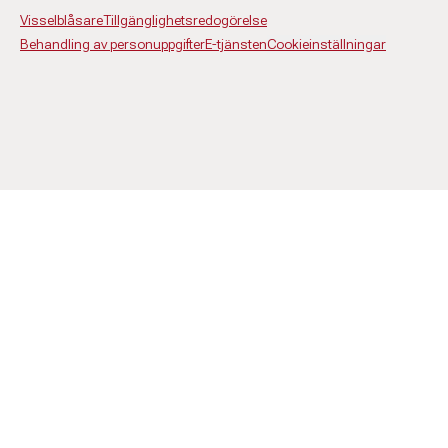
Visselblåsare
Tillgänglighetsredogörelse
Behandling av personuppgifter
E-tjänsten
Cookieinställningar