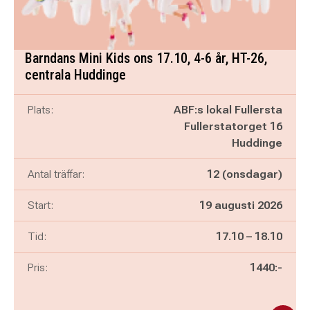
Barndans Mini Kids ons 17.10, 4-6 år, HT-26,
centrala Huddinge
Plats:
ABF:s lokal Fullersta
Fullerstatorget 16
Huddinge
Antal träffar:
12 (onsdagar)
Start:
19 augusti 2026
Pågår mellan
och
Tid:
17.10
–
18.10
Pris:
1440:-