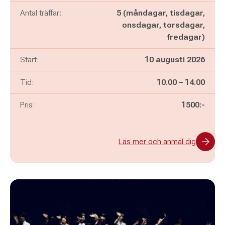
Antal träffar:
5 (måndagar, tisdagar,
onsdagar, torsdagar,
fredagar)
Start:
10 augusti 2026
Pågår mellan
och
Tid:
10.00
–
14.00
Pris:
1500:-
Läs mer och anmäl dig