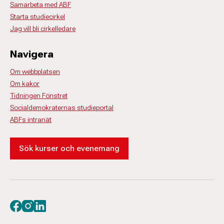
Samarbeta med ABF
Starta studiecirkel
Jag vill bli cirkelledare
Navigera
Om webbplatsen
Om kakor
Tidningen Fönstret
Socialdemokraternas studieportal
ABFs intranät
Sök kurser och evenemang
Besök oss på facebook
Besök oss på instagram
Besök oss på linkedin