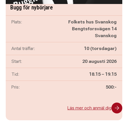
Bugg för nybörjare
Plats:
Folkets hus Svanskog
Bengtsforsvägen 14
Svanskog
Antal träffar:
10 (torsdagar)
Start:
20 augusti 2026
Pågår mellan
och
Tid:
18.15
–
19.15
Pris:
500:-
Läs mer och anmäl dig