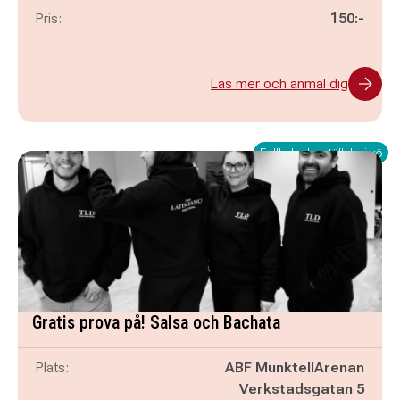
Pris:
150:-
Läs mer och anmäl dig
Fullbokad – ställ dig i kö
Gratis prova på! Salsa och Bachata
Plats:
ABF MunktellArenan
Verkstadsgatan 5