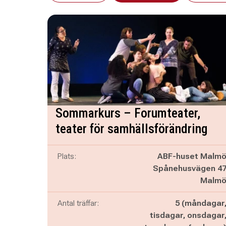
Sommarkurs – Forumteater,
teater för samhällsförändring
Plats:
ABF-huset Malm
Spånehusvägen 4
Malm
Antal träffar:
5 (måndagar
tisdagar, onsdagar