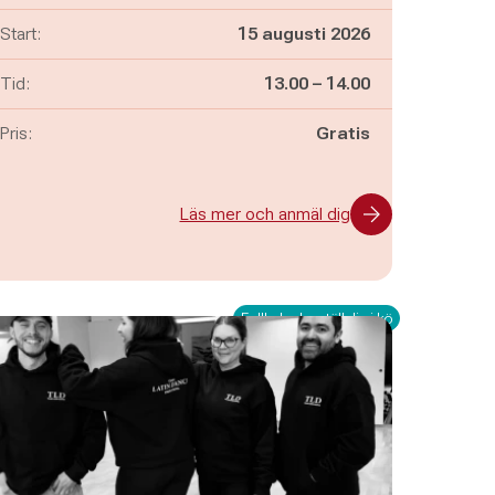
Start:
15 augusti 2026
Pågår mellan
och
Tid:
13.00
–
14.00
Pris:
Gratis
Läs mer och anmäl dig
Fullbokad – ställ dig i kö