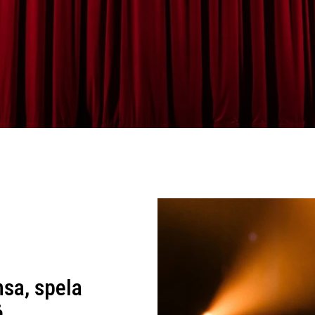
sa, spela
å