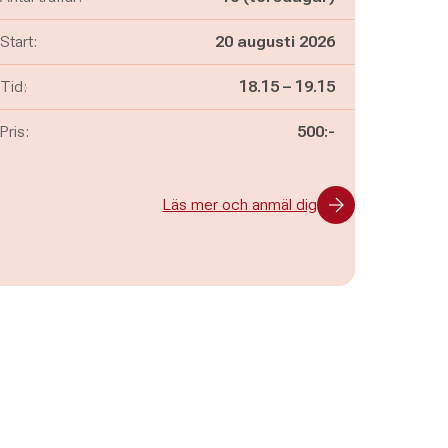
Start:
20 augusti 2026
Pågår mellan
och
Tid:
18.15
–
19.15
Pris:
500:-
Läs mer och anmäl dig