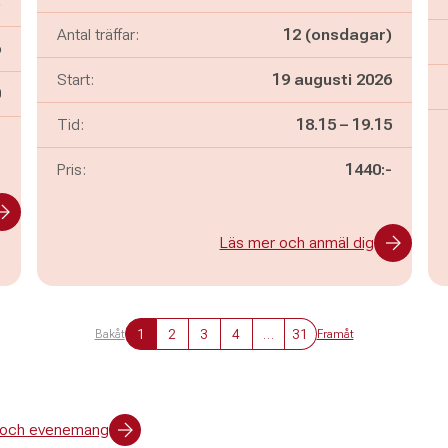
)
Antal träffar:
12 (onsdagar)
6
Start:
19 augusti 2026
n
0
Pågår mellan
och
Tid:
18.15
–
19.15
-
Pris:
1440:-
Läs mer och anmäl dig
1
2
3
4
…
31
Bakåt
Framåt
er och evenemang