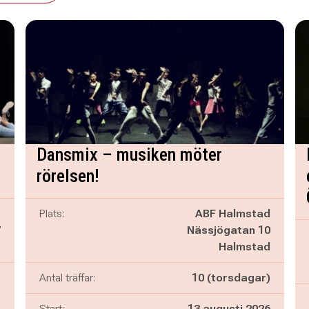
Dansmix – musiken möter
rörelsen!
ö
Plats:
ABF Halmstad
7
Nässjögatan 10
ö
Halmstad
,
Antal träffar:
10 (torsdagar)
,
Start:
13 augusti 2026