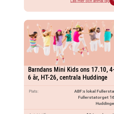
Läs mer och anmäl dig
Barndans Mini Kids ons 17.10, 4
6 år, HT-26, centrala Huddinge
Plats:
ABF:s lokal Fullerst
Fullerstatorget 1
Hudding