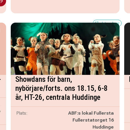
Få platser kvar
-
Showdans för barn,
nybörjare/forts. ons 18.15, 6-8
år, HT-26, centrala Huddinge
a
6
Plats:
ABF:s lokal Fullersta
e
Fullerstatorget 16
Huddinge