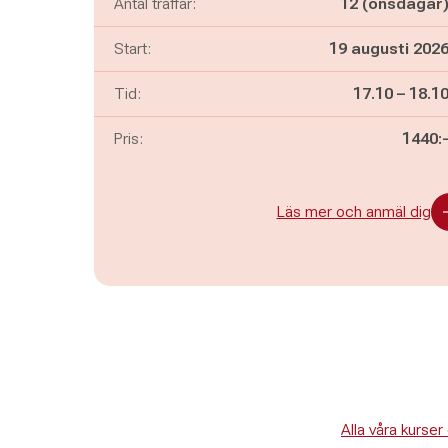
Antal träffar:
12 (onsdagar
Start:
19 augusti 202
Pågår mella
och
Tid:
17.10
–
18.1
Pris:
1440:
Läs mer och anmäl dig
Alla våra kurs