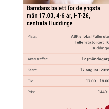
Barndans balett för de yngsta
mån 17.00, 4-6 år, HT-26,
centrala Huddinge
Plats:
ABF:s lokal Fullerst
Fullerstatorget 1
Hudding
Antal träffar:
12 (måndagar
Start:
17 augusti 202
Pågår mella
och
Tid:
17.00
–
18.0
Pris:
1440: