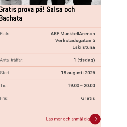
Gratis prova på! Salsa och
Bachata
Plats:
ABF MunktellArenan
Verkstadsgatan 5
Eskilstuna
Antal träffar:
1 (tisdag)
Start:
18 augusti 2026
Pågår mellan
och
Tid:
19.00
–
20.00
Pris:
Gratis
Läs mer och anmäl dig