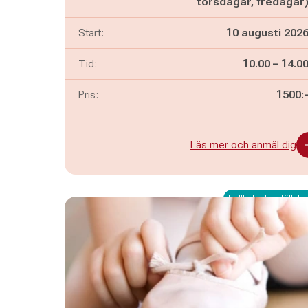
torsdagar, fredagar
Start:
10 augusti 202
Pågår mella
och
Tid:
10.00
–
14.0
Pris:
1500:
Läs mer och anmäl dig
Fullbokad – ställ dig 