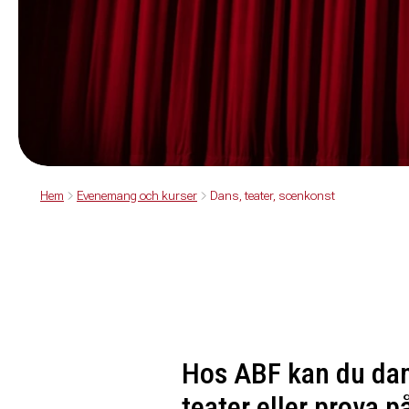
Hem
Evenemang och kurser
Dans, teater, scenkonst
Hos ABF kan du dan
teater eller prova p