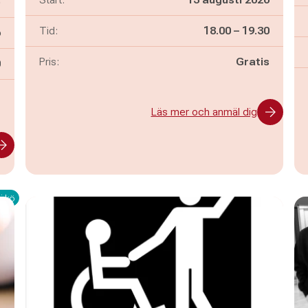
)
Pågår mellan
och
Tid:
18.00
–
19.30
6
Pris:
Gratis
n
0
-
Läs mer och anmäl dig
i kö