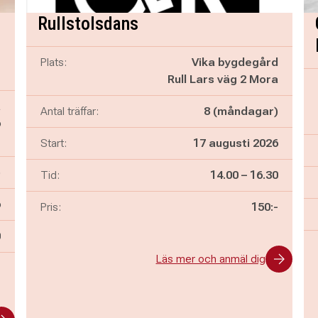
Rullstolsdans
Plats:
Vika bygdegård
Rull Lars väg 2 Mora
a
Antal träffar:
8 (måndagar)
6
e
Start:
17 augusti 2026
)
Pågår mellan
och
Tid:
14.00
–
16.30
6
Pris:
150:-
n
0
Läs mer och anmäl dig
-