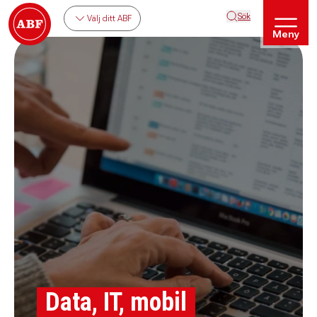
Sök
Välj ditt ABF
Meny
Data, IT, mobil