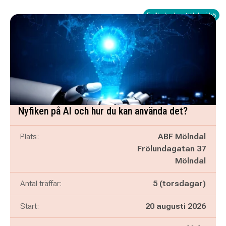
Fullbokad – ställ dig i kö
Nyfiken på AI och hur du kan använda det?
Plats:
ABF Mölndal
Frölundagatan 37
Mölndal
Antal träffar:
5 (torsdagar)
Start:
20 augusti 2026