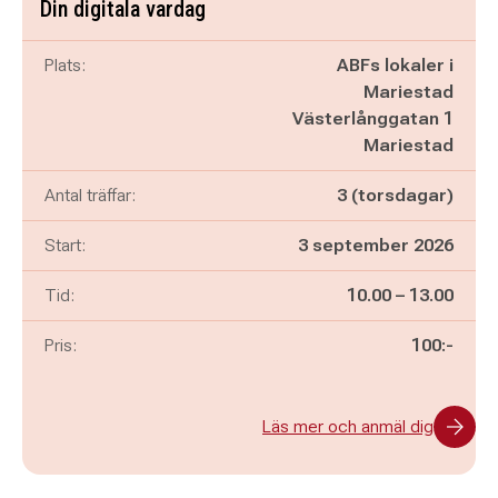
Din digitala vardag
Plats:
ABFs lokaler i
Mariestad
Västerlånggatan 1
Mariestad
Antal träffar:
3 (torsdagar)
Start:
3 september 2026
Pågår mellan
och
Tid:
10.00
–
13.00
Pris:
100:-
Läs mer och anmäl dig