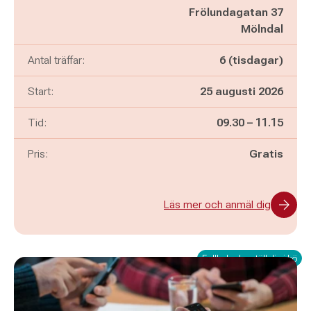
Frölundagatan 37
Mölndal
Antal träffar:
6 (tisdagar)
Start:
25 augusti 2026
Pågår mellan
och
Tid:
09.30
–
11.15
Pris:
Gratis
Läs mer och anmäl dig
Fullbokad – ställ dig i kö