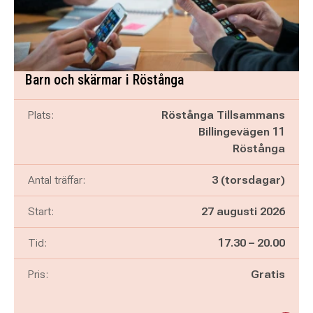
Barn och skärmar i Röstånga
Plats:
Röstånga Tillsammans
Billingevägen 11
Röstånga
Antal träffar:
3 (torsdagar)
Start:
27 augusti 2026
Pågår mellan
och
Tid:
17.30
–
20.00
Pris:
Gratis