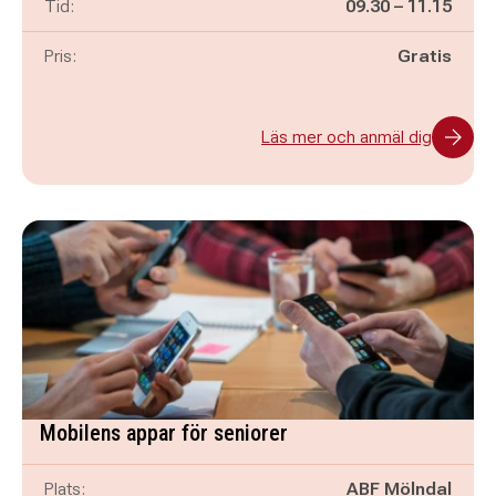
Pågår mellan
och
Tid:
09.30
–
11.15
Pris:
Gratis
Läs mer och anmäl dig
Mobilens appar för seniorer
Plats:
ABF Mölndal