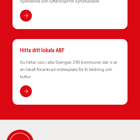
nyanlända och luffarslöjd för synskadade.
Hitta ditt lokala ABF
Du hittar oss i alla Sveriges 290 kommuner där vi är
en lokalt förankrad mötesplats för fri bildning och
kultur.