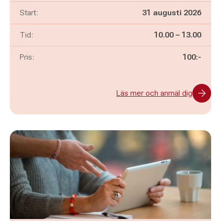
Start:
31 augusti 2026
Pågår mellan
och
Tid:
10.00
–
13.00
Pris:
100:-
Läs mer och anmäl dig