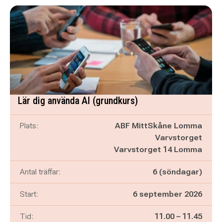
Lär dig använda AI (grundkurs)
Plats:
ABF MittSkåne Lomma
Varvstorget
Varvstorget 14 Lomma
Antal träffar:
6 (söndagar)
Start:
6 september 2026
Pågår mellan
och
Tid:
11.00
–
11.45