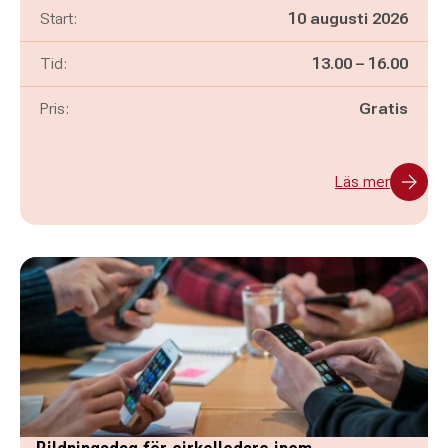
Start:
10 augusti 2026
Pågår mellan
och
Tid:
13.00
–
16.00
Pris:
Gratis
Läs mer