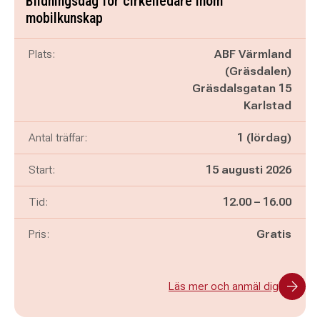
Bildningsdag för cirkelledare inom
mobilkunskap
Plats:
ABF Värmland
(Gräsdalen)
Gräsdalsgatan 15
Karlstad
Antal träffar:
1 (lördag)
Start:
15 augusti 2026
Pågår mellan
och
Tid:
12.00
–
16.00
Pris:
Gratis
Läs mer och anmäl dig