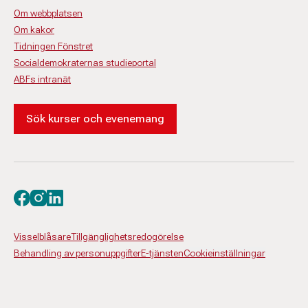
Om webbplatsen
Om kakor
Tidningen Fönstret
Socialdemokraternas studieportal
ABFs intranät
Sök kurser och evenemang
Besök oss på facebook
Besök oss på instagram
Besök oss på linkedin
Visselblåsare
Tillgänglighetsredogörelse
Behandling av personuppgifter
E-tjänsten
Cookieinställningar