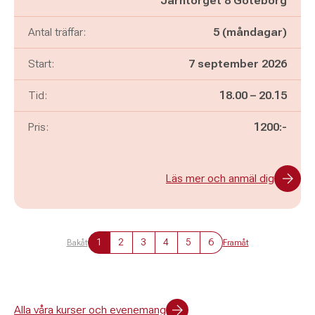
Järntorget 8 Göteborg
Antal träffar:
5 (måndagar)
Start:
7 september 2026
Pågår mellan
och
Tid:
18.00
–
20.15
Pris:
1200:-
Läs mer och anmäl dig
1
2
3
4
5
6
Bakåt
Framåt
Alla våra kurser och evenemang