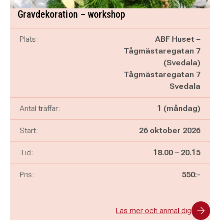
Gravdekoration – workshop
Plats:
ABF Huset –
Tågmästaregatan 7
(Svedala)
Tågmästaregatan 7
Svedala
Antal träffar:
1 (måndag)
Start:
26 oktober 2026
Pågår mellan
och
Tid:
18.00
–
20.15
Pris:
550:-
Läs mer och anmäl dig