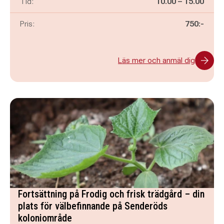
Pågår mellan
och
Tid:
10.00
–
15.00
Pris:
750:-
Läs mer och anmäl dig
Fortsättning på Frodig och frisk trädgård – din
plats för välbefinnande på Senderöds
koloniområde