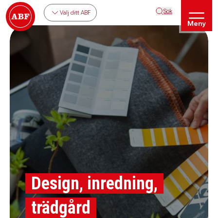
Sök
Välj ditt ABF
Meny
Design, inredning,
trädgård