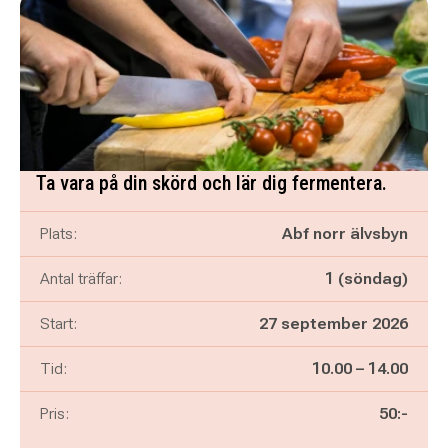
Ta vara på din skörd och lär dig fermentera.
Plats:
Abf norr älvsbyn
Antal träffar:
1 (söndag)
Start:
27 september 2026
Pågår mellan
och
Tid:
10.00
–
14.00
Pris:
50:-