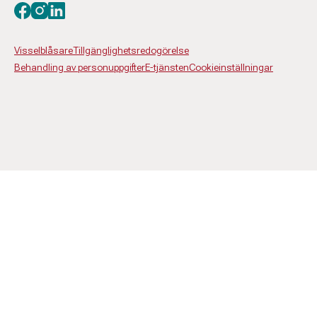
Besök oss på facebook
Besök oss på instagram
Besök oss på linkedin
Visselblåsare
Tillgänglighetsredogörelse
Behandling av personuppgifter
E-tjänsten
Cookieinställningar