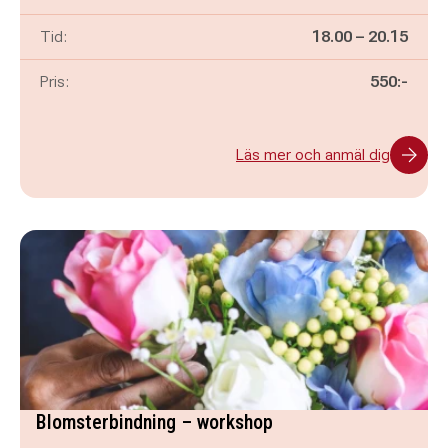
Pågår mellan
och
Tid:
18.00
–
20.15
Pris:
550:-
Läs mer och anmäl dig
Blomsterbindning – workshop