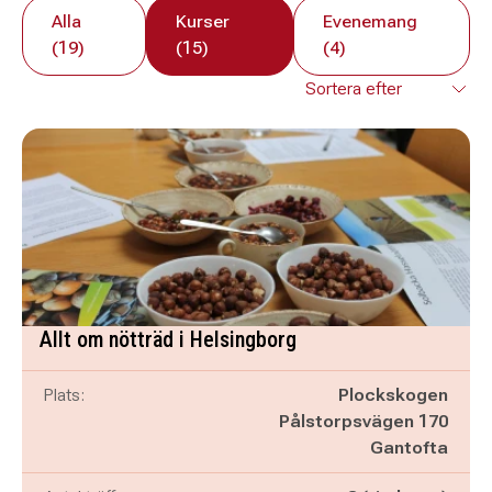
Alla
Kurser
Evenemang
(19)
(15)
(4)
Allt om nötträd i Helsingborg
Plats:
Plockskogen
Pålstorpsvägen 170
Gantofta