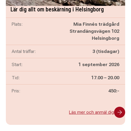
Lär dig allt om beskärning i Helsingborg
Plats:
Mia Finnés trädgård
Strandängsvägen 102
Helsingborg
Antal träffar:
3 (tisdagar)
Start:
1 september 2026
Pågår mellan
och
Tid:
17.00
–
20.00
Pris:
450:-
Läs mer och anmäl dig