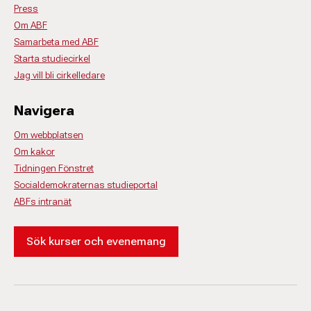
Press
Om ABF
Samarbeta med ABF
Starta studiecirkel
Jag vill bli cirkelledare
Navigera
Om webbplatsen
Om kakor
Tidningen Fönstret
Socialdemokraternas studieportal
ABFs intranät
Sök kurser och evenemang