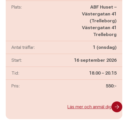
Plats:
ABF Huset –
Västergatan 41
(Trelleborg)
Västergatan 41
Trelleborg
Antal träffar:
1 (onsdag)
Start:
16 september 2026
Pågår mellan
och
Tid:
18.00
–
20.15
Pris:
550:-
Läs mer och anmäl dig