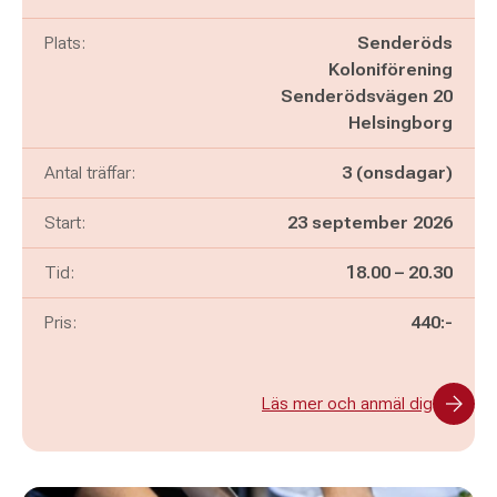
Plats:
Senderöds
Koloniförening
Senderödsvägen 20
Helsingborg
Antal träffar:
3 (onsdagar)
Start:
23 september 2026
Pågår mellan
och
Tid:
18.00
–
20.30
Pris:
440:-
Läs mer och anmäl dig