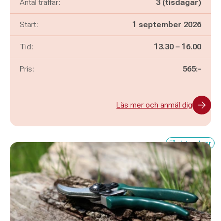
Antal träffar:
3 (tisdagar)
Start:
1 september 2026
Pågår mellan
och
Tid:
13.30
–
16.00
Pris:
565:-
Läs mer och anmäl dig
Få platser kvar