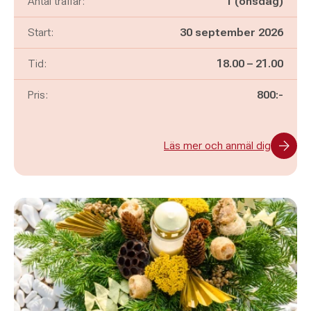
Antal träffar:
1 (onsdag)
Start:
30 september 2026
Pågår mellan
och
Tid:
18.00
–
21.00
Pris:
800:-
Läs mer och anmäl dig