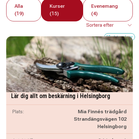
Alla
Kurser
Evenemang
(19)
(15)
(4)
Få platser kvar
Lär dig allt om beskärning i Helsingborg
Plats:
Mia Finnés trädgård
Strandängsvägen 102
Helsingborg