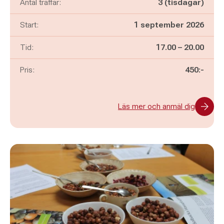
Antal träffar:
3 (tisdagar)
Start:
1 september 2026
Pågår mellan
och
Tid:
17.00
–
20.00
Pris:
450:-
Läs mer och anmäl dig