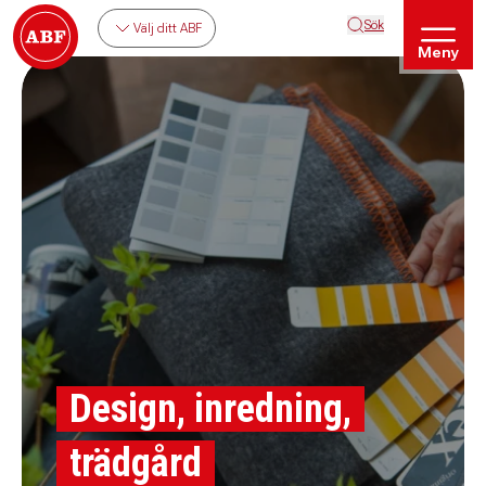
Sök
Välj ditt ABF
Meny
Design, inredning,
trädgård