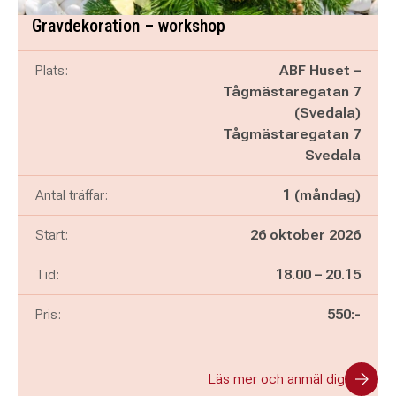
Gravdekoration – workshop
Plats:
ABF Huset –
Tågmästaregatan 7
(Svedala)
Tågmästaregatan 7
Svedala
Antal träffar:
1 (måndag)
Start:
26 oktober 2026
Pågår mellan
och
Tid:
18.00
–
20.15
Pris:
550:-
Läs mer och anmäl dig