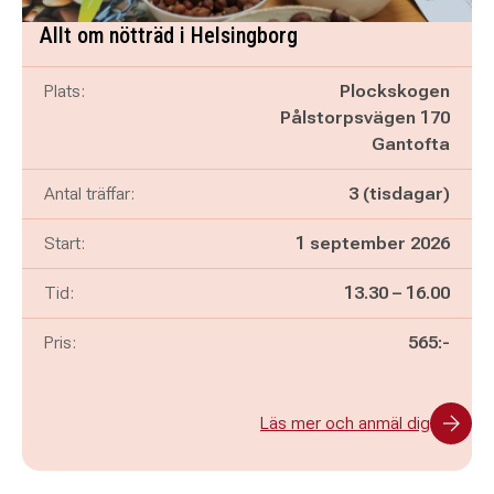
Allt om nötträd i Helsingborg
Plats:
Plockskogen
Pålstorpsvägen 170
Gantofta
Antal träffar:
3 (tisdagar)
Start:
1 september 2026
Pågår mellan
och
Tid:
13.30
–
16.00
Pris:
565:-
Läs mer och anmäl dig