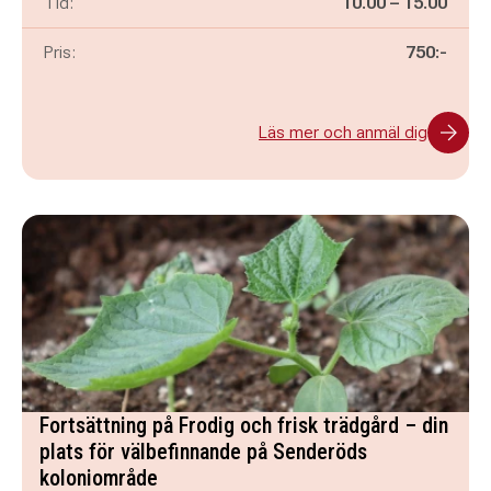
Pågår mellan
och
Tid:
10.00
–
15.00
Pris:
750:-
Läs mer och anmäl dig
Fortsättning på Frodig och frisk trädgård – din
plats för välbefinnande på Senderöds
koloniområde