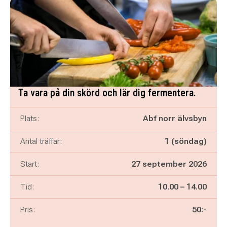
Ta vara på din skörd och lär dig fermentera.
Plats:
Abf norr älvsbyn
Antal träffar:
1 (söndag)
Start:
27 september 2026
Pågår mellan
och
Tid:
10.00
–
14.00
Pris:
50:-