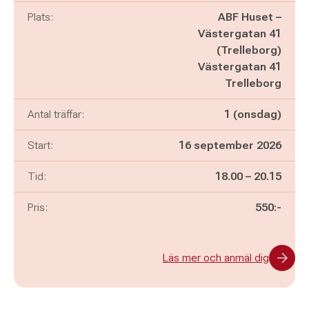
Plats:
ABF Huset –
Västergatan 41
(Trelleborg)
Västergatan 41
Trelleborg
Antal träffar:
1 (onsdag)
Start:
16 september 2026
Pågår mellan
och
Tid:
18.00
–
20.15
Pris:
550:-
Läs mer och anmäl dig