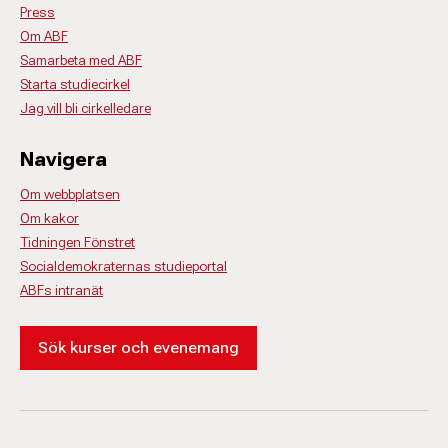
Press
Om ABF
Samarbeta med ABF
Starta studiecirkel
Jag vill bli cirkelledare
Navigera
Om webbplatsen
Om kakor
Tidningen Fönstret
Socialdemokraternas studieportal
ABFs intranät
Sök kurser och evenemang