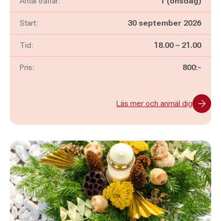
Antal träffar:
1 (onsdag)
Start:
30 september 2026
Pågår mellan
och
Tid:
18.00
–
21.00
Pris:
800:-
Läs mer och anmäl dig