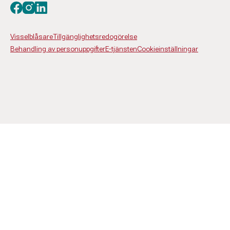
Besök oss på facebook
Besök oss på instagram
Besök oss på linkedin
Visselblåsare
Tillgänglighetsredogörelse
Behandling av personuppgifter
E-tjänsten
Cookieinställningar