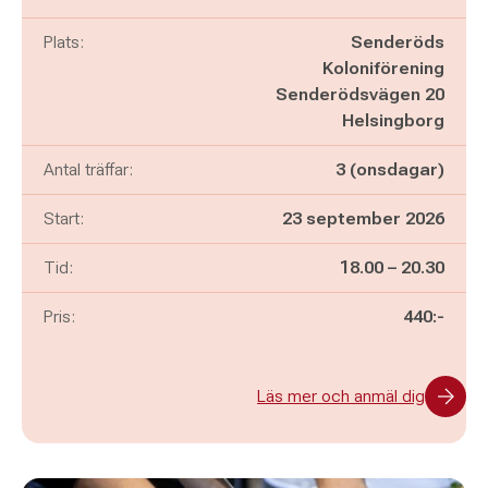
Plats:
Senderöds
Koloniförening
Senderödsvägen 20
Helsingborg
Antal träffar:
3 (onsdagar)
Start:
23 september 2026
Pågår mellan
och
Tid:
18.00
–
20.30
Pris:
440:-
Läs mer och anmäl dig