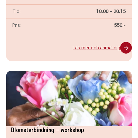
Pågår mellan
och
Tid:
18.00
–
20.15
Pris:
550:-
Läs mer och anmäl dig
Blomsterbindning – workshop