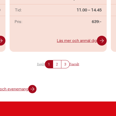
n
Pågår mellan
och
0
Tid:
11.00
–
14.45
-
Pris:
639:-
Läs mer och anmäl dig
1
2
3
Bakåt
Framåt
er och evenemang