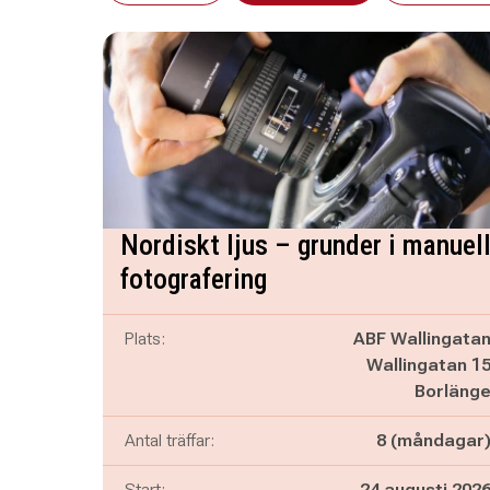
Nordiskt ljus – grunder i manuel
fotografering
Plats:
ABF Wallingata
Wallingatan 1
Borläng
Antal träffar:
8 (måndagar
Start:
24 augusti 202