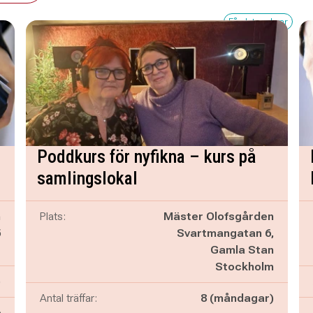
Få platser kvar
l
Poddkurs för nyfikna – kurs på
samlingslokal
n
Plats:
Mäster Olofsgården
5
Svartmangatan 6,
e
Gamla Stan
Stockholm
)
Antal träffar:
8 (måndagar)
6