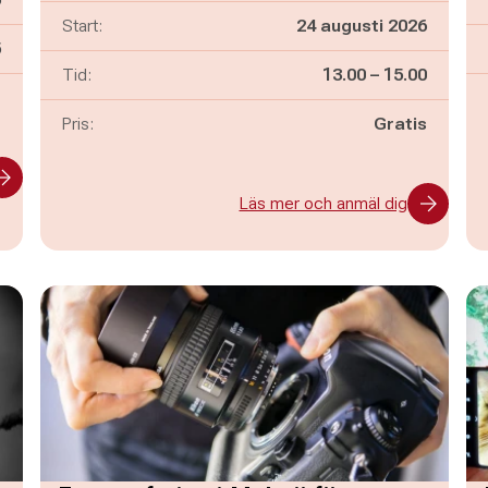
Start:
24 augusti 2026
n
5
Pågår mellan
och
Tid:
13.00
–
15.00
-
Pris:
Gratis
Läs mer och anmäl dig