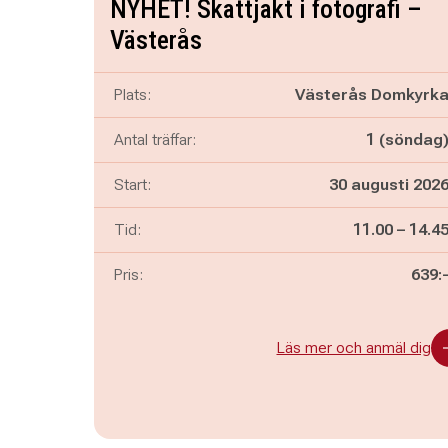
NYHET! Skattjakt i fotografi –
Västerås
Plats:
Västerås Domkyrk
Antal träffar:
1 (söndag
Start:
30 augusti 202
Pågår mella
och
Tid:
11.00
–
14.4
Pris:
639:
Läs mer och anmäl dig