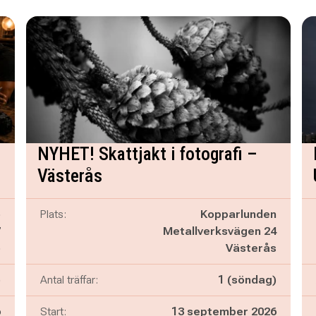
NYHET! Skattjakt i fotografi –
Västerås
ö
Plats:
Kopparlunden
7
Metallverksvägen 24
ö
Västerås
)
Antal träffar:
1 (söndag)
6
Start:
13 september 2026