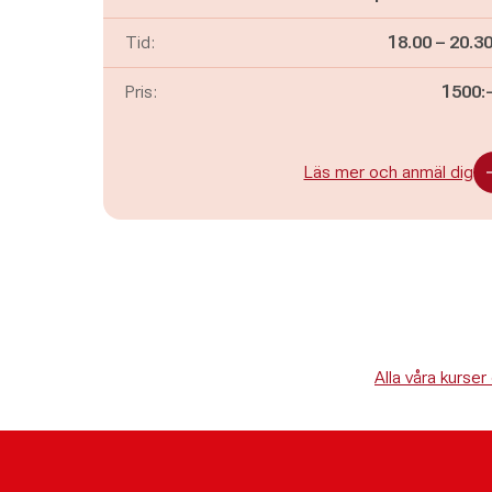
Pågår mella
och
Tid:
18.00
–
20.3
Pris:
1500:
Läs mer och anmäl dig
Alla våra kurs