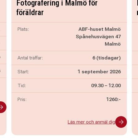
Fotografering i Malmö för
föräldrar
a
Plats:
ABF-huset Malmö
Spånehusvägen 47
)
Malmö
6
Antal träffar:
6 (tisdagar)
n
5
Start:
1 september 2026
-
Pågår mellan
och
Tid:
09.30
–
12.00
Pris:
1260:-
Läs mer och anmäl dig