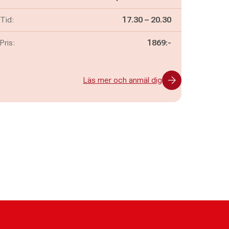
Pågår mellan
och
Tid:
17.30
–
20.30
Pris:
1869:-
Läs mer och anmäl dig