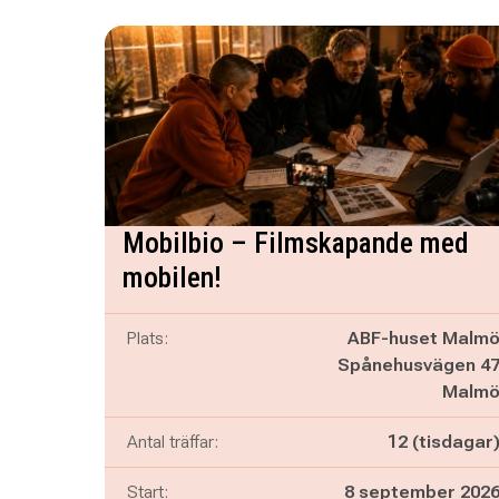
Mobilbio – Filmskapande med
mobilen!
Plats:
ABF-huset Malm
Spånehusvägen 4
Malm
Antal träffar:
12 (tisdagar
Start:
8 september 202