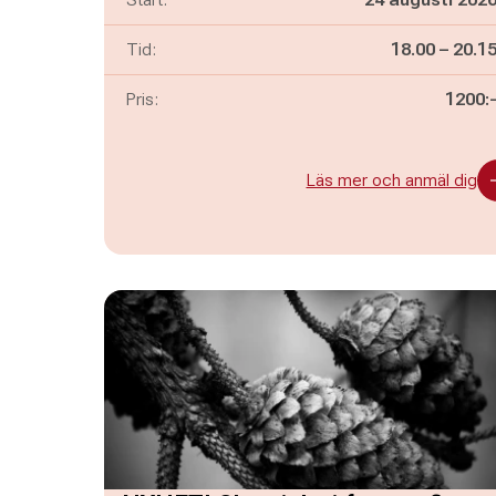
Pågår mella
och
Tid:
18.00
–
20.1
Pris:
1200:
Läs mer och anmäl dig