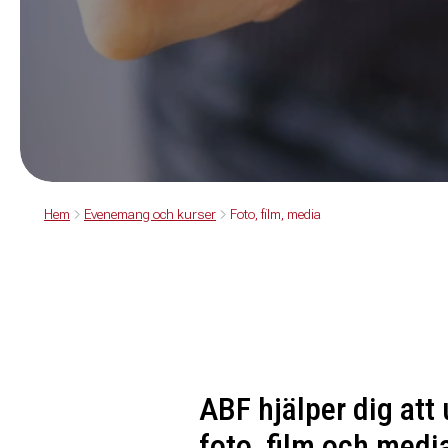
Hem
Evenemang och kurser
Foto, film, media
ABF hjälper dig att
foto, film och media