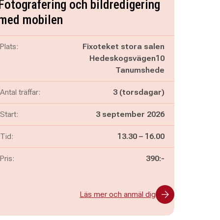
Fotografering och bildredigering
med mobilen
Plats:
Fixoteket stora salen
Hedeskogsvägen10
Tanumshede
Antal träffar:
3 (torsdagar)
Start:
3 september 2026
Pågår mellan
och
Tid:
13.30
–
16.00
Pris:
390:-
Läs mer och anmäl dig