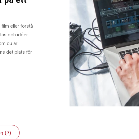
film eller förstå
stas och idéer
 om du är
nns det plats för
g (7)