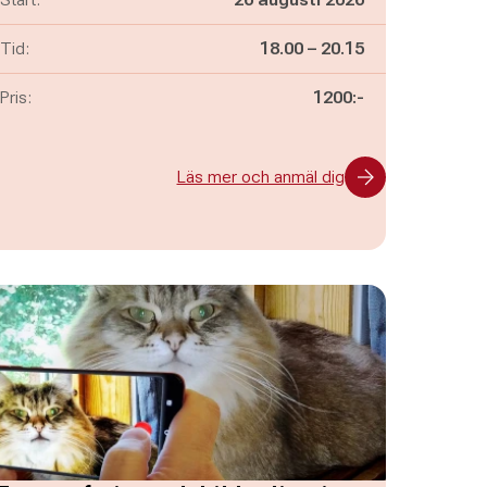
Pågår mellan
och
Tid:
18.00
–
20.15
Pris:
1200:-
Läs mer och anmäl dig