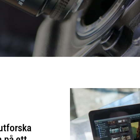
 utforska
 på ett