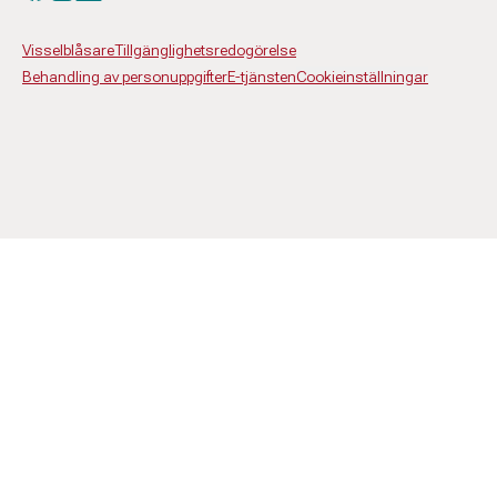
Visselblåsare
Tillgänglighetsredogörelse
Behandling av personuppgifter
E-tjänsten
Cookieinställningar