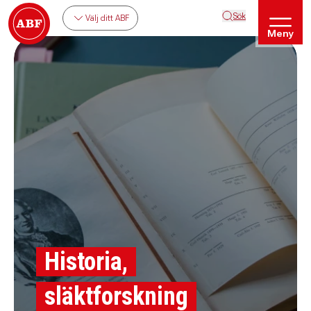
Sök
Välj ditt ABF
Meny
Historia,
släktforskning