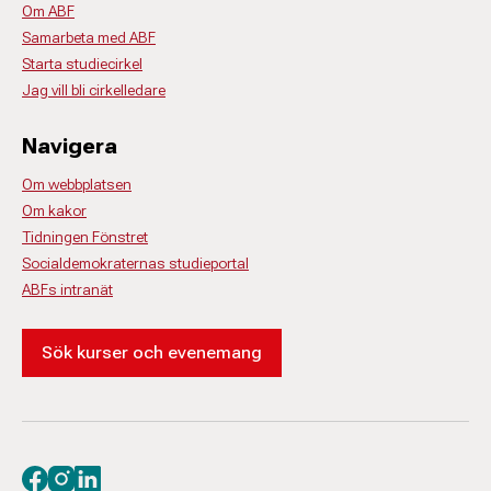
Om ABF
Samarbeta med ABF
Starta studiecirkel
Jag vill bli cirkelledare
Navigera
Om webbplatsen
Om kakor
Tidningen Fönstret
Socialdemokraternas studieportal
ABFs intranät
Sök kurser och evenemang
Besök oss på facebook
Besök oss på instagram
Besök oss på linkedin